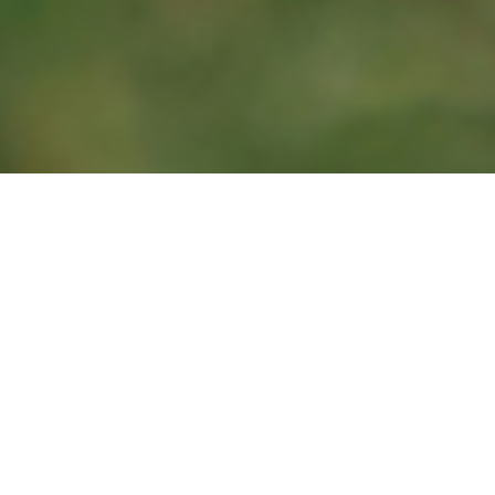
東
東
長榮
歐
美
紐
南
北
航空
洲
洲
澳
亞
亞