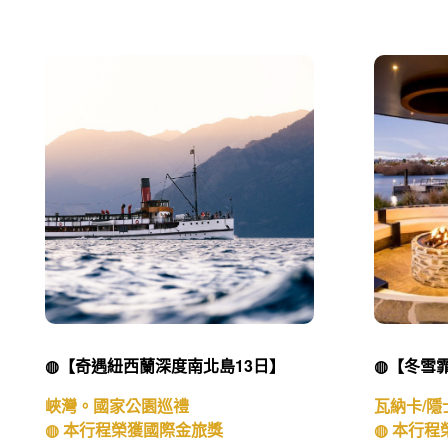
◍【奇遇紐西蘭深度南北島13日】
◍【冬雪霏
峽灣。國家公園巡禮
瓦納卡/隱
◍ 本行程榮獲國際金旅獎
◍ 本行程