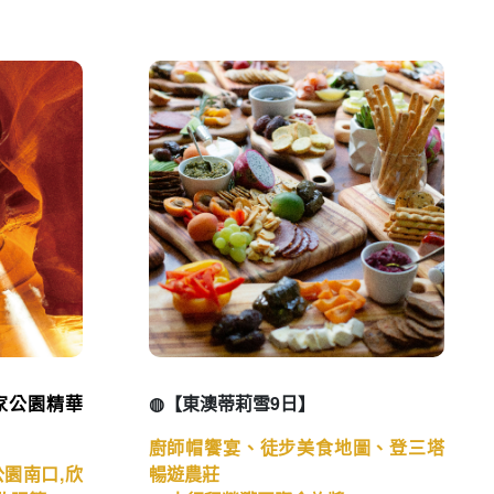
家公園精華
◍【東澳蒂莉雪9日】
廚師帽饗宴、徒步美食地圖、登三塔
園南口,欣
暢遊農莊