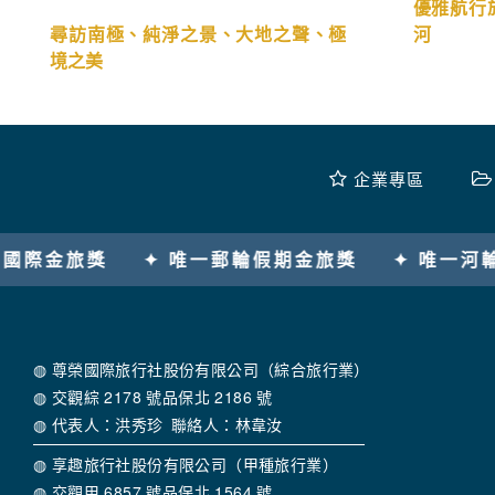
優雅航行
尋訪南極、純淨之景、大地之聲、極
河
境之美
企業專區
旅獎
✦ 唯一河輪假期金旅獎
✦ 唯一榮獲澳洲
◍ 尊榮國際旅行社股份有限公司（綜合旅行業）
◍ 交觀綜 2178 號品保北 2186 號
◍ 代表人：洪秀珍 聯絡人：林韋汝
◍ 享趣旅行社股份有限公司（甲種旅行業）
◍ 交觀甲 6857 號品保北 1564 號