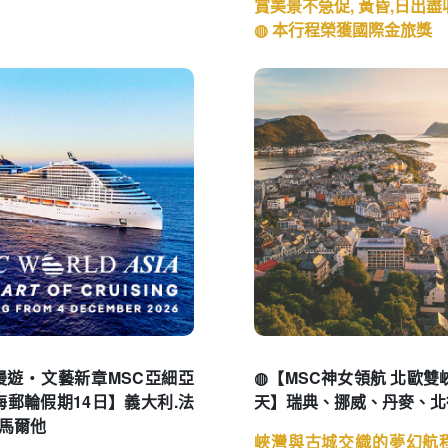
賞美景不急促, 黃昏,日出
◍ 本行程榮獲國際金旅獎
漫遊・文藝新章MSC亞細亞
◍【MSC神女領航 北歐雙
海郵輪假期14日】義大利.法
天】瑞典、挪威、丹麥、北
.馬爾他
峽灣與古城交織的夢幻航