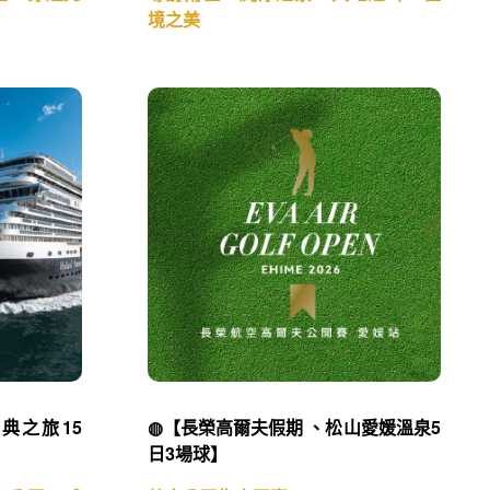
境之美
典之旅15
◍【長榮高爾夫假期 、松山愛媛溫泉5
日3場球】