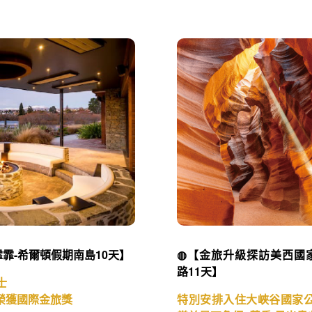
霏-希爾頓假期南島10天】
◍【金旅升級探訪美西國
路11天】
士
榮獲國際金旅獎
特別安排入住大峽谷國家公