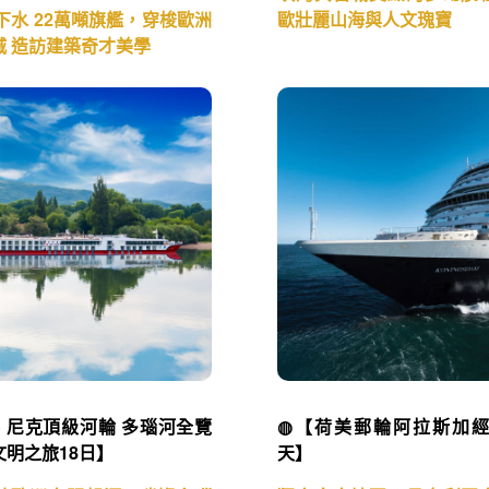
新下水 22萬噸旗艦，穿梭歐洲
歐壯麗山海與人文瑰寶
城 造訪建築奇才美學
ko 尼克頂級河輪 多瑙河全覽
◍【荷美郵輪阿拉斯加經
明之旅18日】
天】