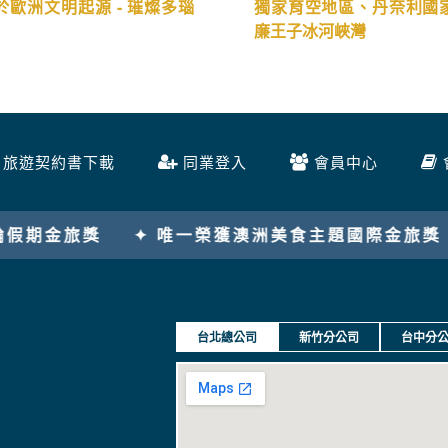
於歐洲文明起源 - 璀燦多瑙
獨家育空地區、丹奈利國
廉王子冰河峽灣
旅遊契約書下載
同業登入
會員中心
美食主題國際金旅獎
✦ 2025唯一美加旅遊金旅獎
台北總公司
新竹分公司
台中分