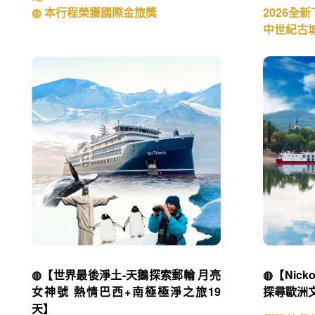
◍ 本行程榮獲國際金旅獎
2026全
中世紀古
◍【世界最後淨土-天鵝探索郵輪 月亮
◍【Nic
女神號 熱情巴西+南極極淨之旅19
探尋歐洲文
天】