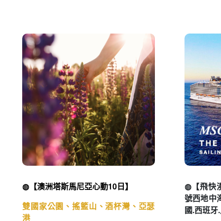
◍【澳洲塔斯馬尼亞心動10日】
◍【飛快
號西地中
雙國家公園、搖籃山、酒杯灣、亞瑟
國.西班牙
港