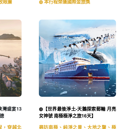
盡收眼簾
◍ 本行程榮獲國際金旅獎
峽灣盛宴13
◍【世界最後淨土-天鵝探索郵輪 月亮
德
女神號 南極極淨之旅16天】
程，穿越北
尋訪南極、純淨之景、大地之聲、極