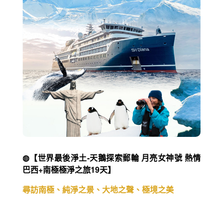
◍【世界最後淨土-天鵝探索郵輪 月亮女神號 熱情
巴西+南極極淨之旅19天】
尋訪南極、純淨之景、大地之聲、極境之美