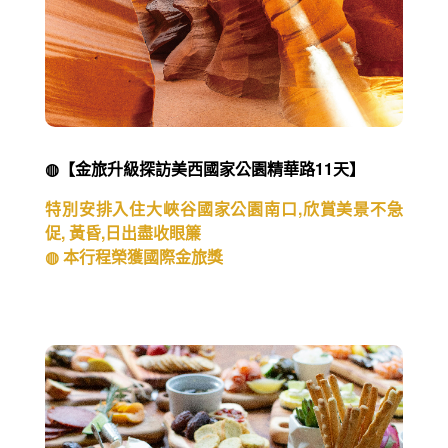
◍【金旅升級探訪美西國家公園精華路11天】
特別安排入住大峽谷國家公園南口,欣賞美景不急
促, 黃昏,日出盡收眼簾
◍ 本行程榮獲國際金旅獎