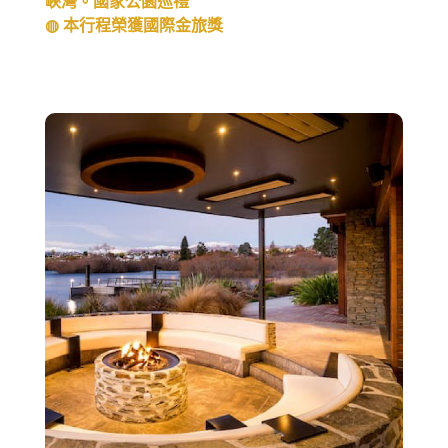
峽灣。國家公園巡禮
◍ 本行程榮獲國際金旅獎