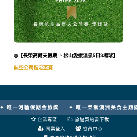
◍【長榮高爾夫假期 、松山愛媛溫泉5日3場球】
航空公司指定盃賽
✦ 唯一榮獲澳洲美食主題國際金旅獎
✦ 202
企業專區
旅遊契約書下載
同業登入
會員中心