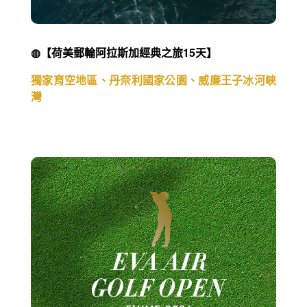
◍【荷美郵輪阿拉斯加經典之旅15天】
獨家育空地區、丹奈利國家公園、威廉王子冰河峽
灣