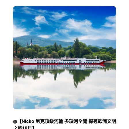
◍【Nicko 尼克頂級河輪 多瑙河全覽 探尋歐洲文明
之旅18日】