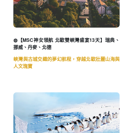
◍【MSC神女領航 北歐雙峽灣盛宴13天】瑞典、
挪威、丹麥、北德
峽灣與古城交織的夢幻航程，穿越北歐壯麗山海與
人文瑰寶