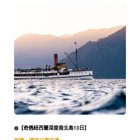
◍【奇遇紐西蘭深度南北島13日】