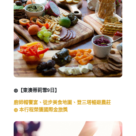
◍【東澳蒂莉雪9日】
廚師帽饗宴、徒步美食地圖、登三塔暢遊農莊
◍ 本行程榮獲國際金旅獎