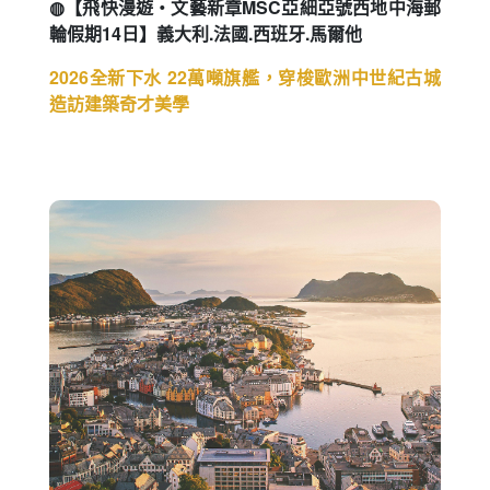
◍【飛快漫遊・文藝新章MSC亞細亞號西地中海郵
輪假期14日】義大利.法國.西班牙.馬爾他
2026全新下水 22萬噸旗艦，穿梭歐洲中世紀古城
造訪建築奇才美學