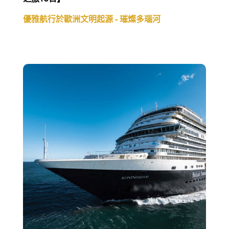
優雅航行於歐洲文明起源 - 璀燦多瑙河