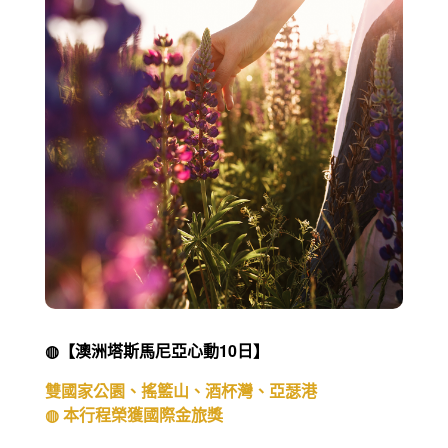
◍【澳洲塔斯馬尼亞心動10日】
雙國家公園、搖籃山、酒杯灣、亞瑟港
◍ 本行程榮獲國際金旅獎