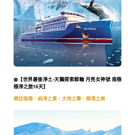
◍【世界最後淨土-天鵝探索郵輪 月亮女神號 南極
極淨之旅16天】
尋訪南極、純淨之景、大地之聲、極境之美