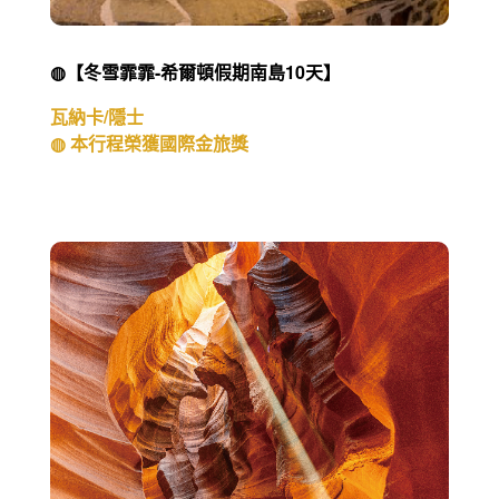
◍【冬雪霏霏-希爾頓假期南島10天】
瓦納卡/隱士
◍ 本行程榮獲國際金旅獎