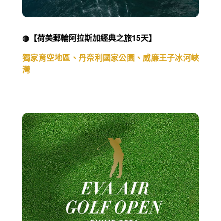
◍【荷美郵輪阿拉斯加經典之旅15天】
獨家育空地區、丹奈利國家公園、威廉王子冰河峽
灣