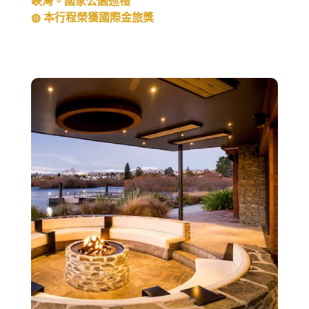
峽灣。國家公園巡禮
◍ 本行程榮獲國際金旅獎