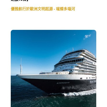
優雅航行於歐洲文明起源 - 璀燦多瑙河