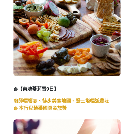
◍【東澳蒂莉雪9日】
廚師帽饗宴、徒步美食地圖、登三塔暢遊農莊
◍ 本行程榮獲國際金旅獎