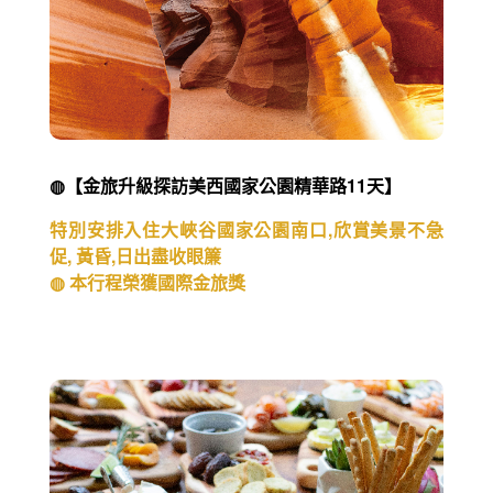
◍【金旅升級探訪美西國家公園精華路11天】
特別安排入住大峽谷國家公園南口,欣賞美景不急
促, 黃昏,日出盡收眼簾
◍ 本行程榮獲國際金旅獎