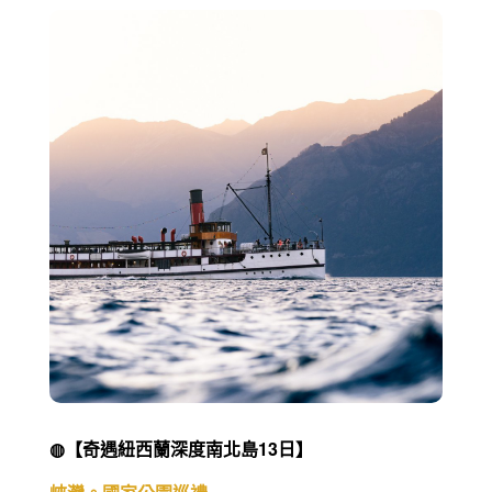
◍【奇遇紐西蘭深度南北島13日】