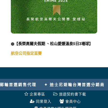
◍【長榮高爾夫假期 、松山愛媛溫泉5日3場球】
航空公司指定盃賽
 迪士尼遊輪台灣首選分銷商
✦ 2024勇奪7座國
企業專區
旅遊契約書下載
同業登入
會員中心