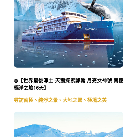
◍【世界最後淨土-天鵝探索郵輪 月亮女神號 南極
極淨之旅16天】
尋訪南極、純淨之景、大地之聲、極境之美