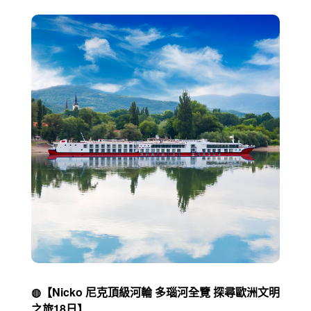
◍【Nicko 尼克頂級河輪 多瑙河全覽 探尋歐洲文明
之旅18日】