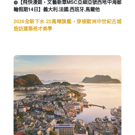
◍【飛快漫遊・文藝新章MSC亞細亞號西地中海郵
輪假期14日】義大利.法國.西班牙.馬爾他
2026全新下水 22萬噸旗艦，穿梭歐洲中世紀古城
造訪建築奇才美學