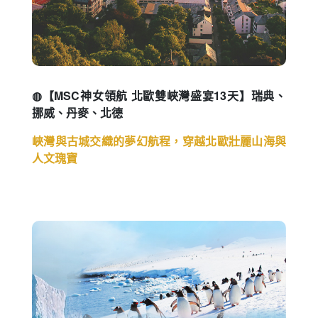
◍【MSC神女領航 北歐雙峽灣盛宴13天】瑞典、
挪威、丹麥、北德
峽灣與古城交織的夢幻航程，穿越北歐壯麗山海與
人文瑰寶