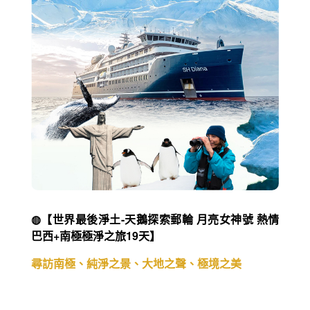
◍【世界最後淨土-天鵝探索郵輪 月亮女神號 熱情
巴西+南極極淨之旅19天】
尋訪南極、純淨之景、大地之聲、極境之美