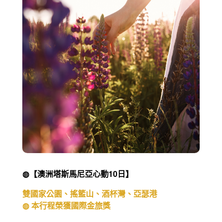
◍【澳洲塔斯馬尼亞心動10日】
雙國家公園、搖籃山、酒杯灣、亞瑟港
◍ 本行程榮獲國際金旅獎