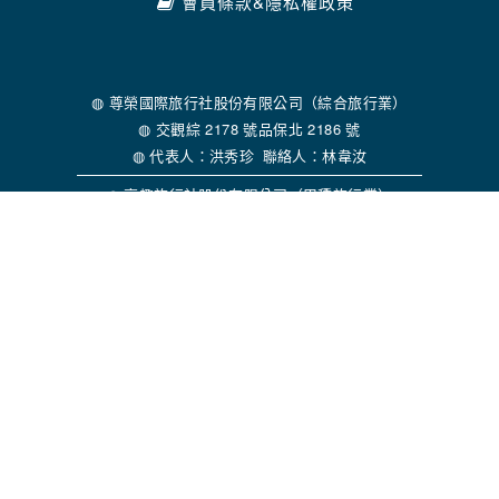
會員條款&隱私權政策
◍ 尊榮國際旅行社股份有限公司（綜合旅行業）
◍ 交觀綜 2178 號品保北 2186 號
◍ 代表人：洪秀珍 聯絡人：林韋汝
◍ 享趣旅行社股份有限公司（甲種旅行業）
◍ 交觀甲 6857 號品保北 1564 號
◍ 代表人：劉正輝 聯絡人：林韋汝
◍ 客服信箱：service@etsgo.com.tw
◍ 同業專線：02-2581-3581
台北總公司
新竹分公司
台中分公司