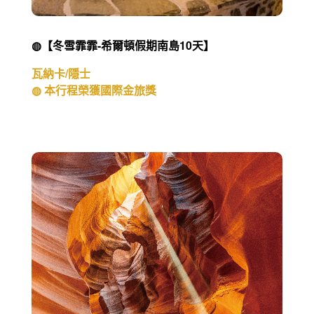
◍【冬雪霏霏-希爾頓假期南島10天】
瓦納卡/隱士
◍ 本行程榮獲國際金旅獎