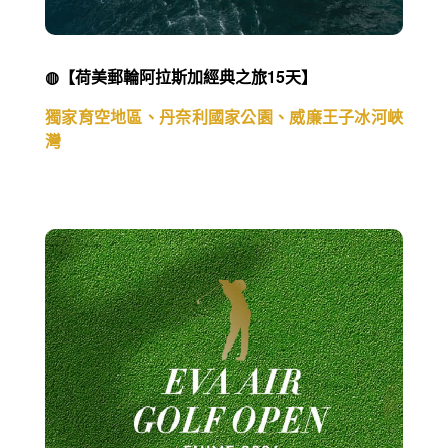
◍【荷美郵輪阿拉斯加經典之旅15天】
獨家育空地區、丹奈利國家公園、威廉王子冰河峽
灣