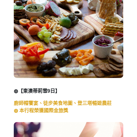
◍【東澳蒂莉雪9日】
廚師帽饗宴、徒步美食地圖、登三塔暢遊農莊
◍ 本行程榮獲國際金旅獎