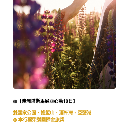
◍【澳洲塔斯馬尼亞心動10日】
雙國家公園、搖籃山、酒杯灣、亞瑟港
◍ 本行程榮獲國際金旅獎