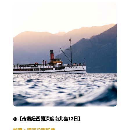
◍【奇遇紐西蘭深度南北島13日】