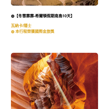
◍【冬雪霏霏-希爾頓假期南島10天】
瓦納卡/隱士
◍ 本行程榮獲國際金旅獎