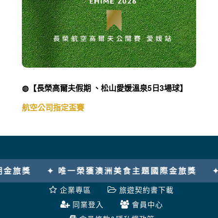
◍【長榮高爾夫假期 、松山愛媛溫泉5日3場球】
航空公司指定盃賽
獲澳洲美食主題國際金旅獎
✦ 2025唯一美加旅遊金
企業專區
旅遊契約書下載
同業登入
會員中心