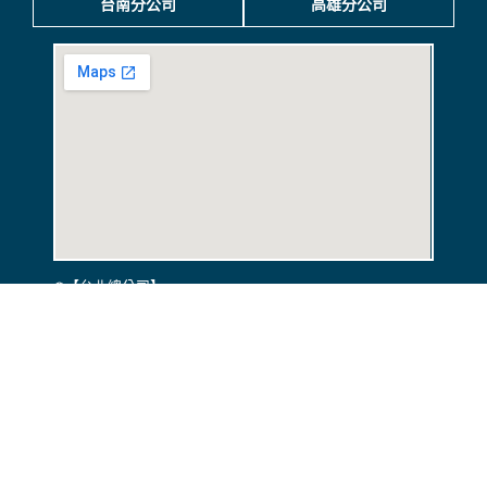
台南分公司
高雄分公司
◍【台北總公司】
電話：02-2563-5850 傳真：02-2581-0382
地址：(104093)
台北市中山區長安東路二段52號4樓/7樓
4F-3,No.52,Sec.2,Chang-an E.Rd,Taipei Taiwan R.O.C.