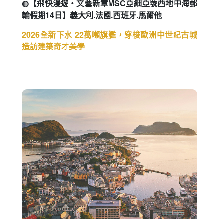
◍【飛快漫遊・文藝新章MSC亞細亞號西地中海郵
輪假期14日】義大利.法國.西班牙.馬爾他
2026全新下水 22萬噸旗艦，穿梭歐洲中世紀古城
造訪建築奇才美學