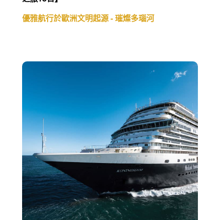
優雅航行於歐洲文明起源 - 璀燦多瑙河