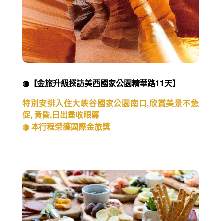
◍【金旅升級探訪美西國家公園精華路11天】
特別安排入住大峽谷國家公園南口,欣賞美景不急
促, 黃昏,日出盡收眼簾
◍ 本行程榮獲國際金旅獎