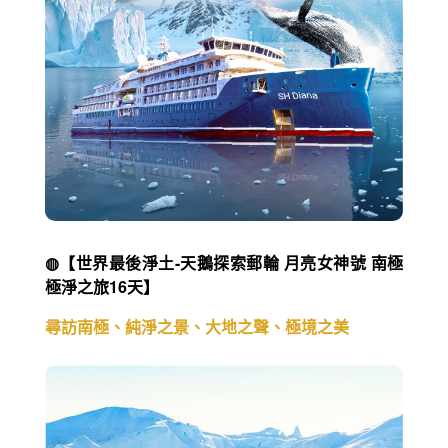
◍【世界最後淨土-天鵝探索郵輪 月亮女神號 南極
極淨之旅16天】
尋訪南極、純淨之景、大地之聲、極境之美