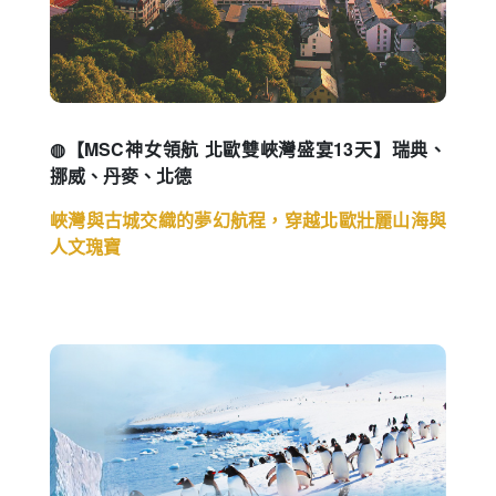
◍【MSC神女領航 北歐雙峽灣盛宴13天】瑞典、
挪威、丹麥、北德
峽灣與古城交織的夢幻航程，穿越北歐壯麗山海與
人文瑰寶