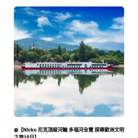
◍【Nicko 尼克頂級河輪 多瑙河全覽 探尋歐洲文明
之旅18日】