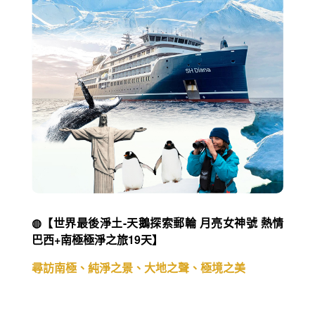
◍【世界最後淨土-天鵝探索郵輪 月亮女神號 熱情
巴西+南極極淨之旅19天】
尋訪南極、純淨之景、大地之聲、極境之美