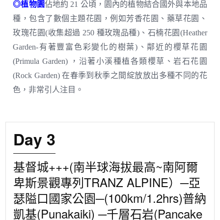
◎植物園
佔地約 21 公頃，園內的植物結合國外與本地品
種，包含了數個主題花園，例如芳香花園、藥草花園、
玫瑰花園(收集超過 250 種玫瑰品種)、石楠花園(Heather
Garden-有著豐富色彩變化的樹葉)、鄰近的櫻草花園
(Primula Garden) ，沿著小溪種植各類櫻草、岩石花園
(Rock Garden) 在春季到秋季之間綻放放出多種不同的花
色，非常引人注目。
Day 3
基督城+++(南半球海拔最高~南阿爾
卑斯景觀專列TRANZ ALPINE）─亞
瑟隘口國家公園─(100km/1.2hrs)普納
凱基(Punakaiki) ─千層石岩(Pancake