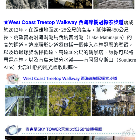
★
West Coast Treetop Walkway
西海岸樹冠探索步道
落成
於2012年，在距離地面20~25公尺的高度，延伸著450公尺
長、眺望曾為沿海潟湖馬西納普阿湖（Lake Mahinapua）的
高架鋼道。這座環形步道還包括一個伸入森林冠層的懸臂，
以及透過螺旋階梯抵達、高達46公尺的觀景塔，讓你可以將
周遭森林，以及南島天然分水嶺——南阿爾卑斯山（Southern
Alps）北部山脈的風光盡收眼底～