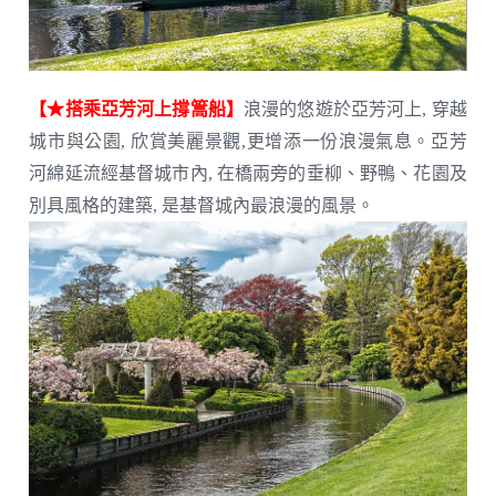
【★搭乘亞芳河上撐篙船】
浪漫的悠遊於亞芳河上, 穿越
城市與公園, 欣賞美麗景觀,更增添一份浪漫氣息。亞芳
河綿延流經基督城市內, 在橋兩旁的垂柳、野鴨、花園及
別具風格的建築, 是基督城內最浪漫的風景。