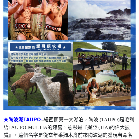
★陶波湖TAUPO-
-紐西蘭第一大湖泊，陶波 (TAUPO)是毛利
語TAU PO-MUI-TIA的縮寫，意思是『提亞 (TIA)的偉大披
肩』，這個名字是從當年乘獨木舟前來陶波湖的發現者命名