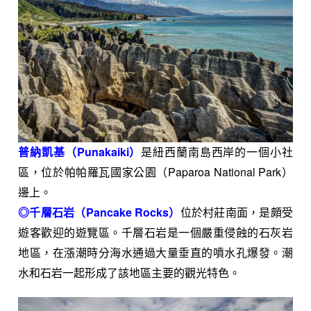
普納凱基（Punakaiki）
是紐西蘭
南島
西岸
的一個小社
區，位於
帕帕羅瓦國家公園
（Paparoa National Park）
邊上。
◎千層石岩（Pancake Rocks）
位於村莊南面，是頗受
遊客歡迎的遊覽區。千層石岩是一個嚴重侵蝕的
石灰岩
地區，在漲潮時分海水通過大量垂直的噴水孔爆發。潮
水和石岩一起形成了該地區主要的觀光特色。