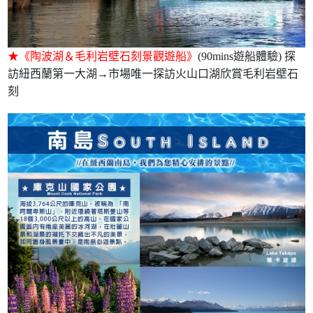
★《陶波湖＆毛利岩壁石刻景觀遊船》
(90mins遊船體驗) 探
訪紐西蘭第一大湖→市場唯一探訪火山口湖欣賞毛利岩壁石
刻