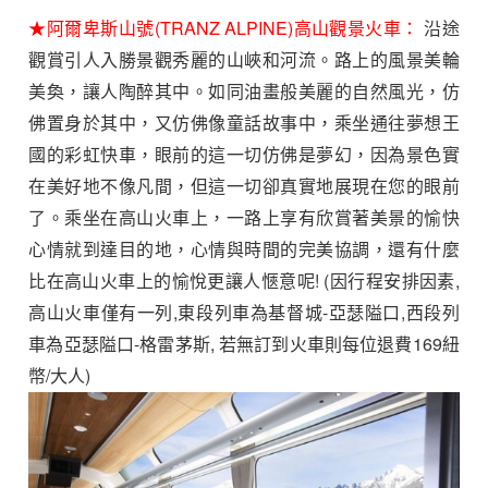
★阿爾卑斯山號(TRANZ ALPINE)高山觀景火車：
沿途
觀賞引人入勝景觀秀麗的山峽和河流。路上的風景美輪
美奐，讓人陶醉其中。如同油畫般美麗的自然風光，仿
佛置身於其中，又仿佛像童話故事中，乘坐通往夢想王
國的彩虹快車，眼前的這一切仿佛是夢幻，因為景色實
在美好地不像凡間，但這一切卻真實地展現在您的眼前
了。乘坐在高山火車上，一路上享有欣賞著美景的愉快
心情就到達目的地，心情與時間的完美協調，還有什麼
比在高山火車上的愉悅更讓人愜意呢!
(因行程安排因素,
高山火車僅有一列,東段列車為基督城-亞瑟隘口,西段列
車為亞瑟隘口-格雷茅斯, 若無訂到火車則每位退費169紐
幣/大人)