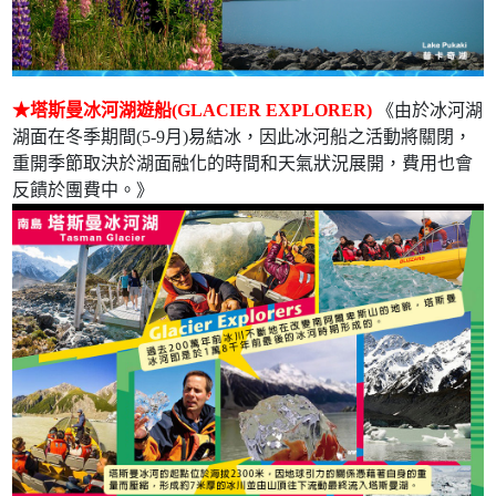
★塔斯曼冰河湖遊船(GLACIER EXPLORER)
《由於冰河湖
湖面在冬季期間(5-9月)易結冰，因此冰河船之活動將關閉，
重開季節取決於湖面融化的時間和天氣狀況展開，費用也會
反饋於團費中。》