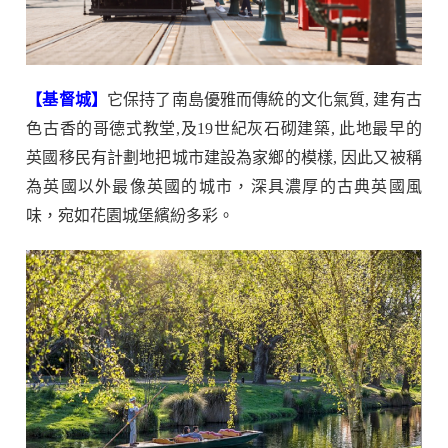
【基督城】
它保持了南島優雅而傳統的文化氣質, 建有古
色古香的哥德式教堂,及19世紀灰石砌建築, 此地最早的
英國移民有計劃地把城市建設為家鄉的模樣, 因此又被稱
為英國以外最像英國的城市，深具濃厚的古典英國風
味，宛如花園城堡繽紛多彩。