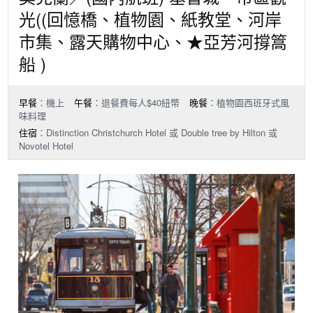
光((回憶橋、植物園、紙教堂、河岸
市集、露天購物中心、★亞芳河撐篙
船 )
早餐
：機上
午餐
：退餐費每人$40紐幣
晚餐
：植物園西班牙式風
味料理
住宿
：Distinction Christchurch Hotel 或 Double tree by Hilton 或
Novotel Hotel