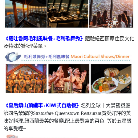
《羅吐魯阿毛利風味餐+毛利歌舞秀》
體驗紐西蘭原住民文化
及特殊的料理菜單。
《皇后鎮山頂纜車+KIWI式自助餐》
名列全球十大景觀餐廳
第四名榮耀的Stratosfare Queenstown Restaurant廣受好評的美
味好料理,紐西蘭最美的餐廳,配上最豐富的菜色, 等於五星級
的享受喔~