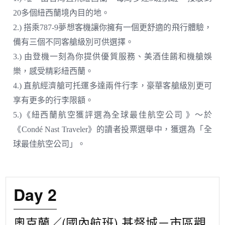
20多個紐西蘭境內目的地。
2.) 搭乘787-9夢想客機讓你擁有一個更舒適的飛行體驗，
備有三個不同客艙級別可供選擇。
3.) 由登機一刻為你提供優質服務、美酒佳餚和機艙娛
樂，感受精彩紐西蘭。
4.) 直航經濟艙可托運多達兩件行李，豪華客艙級別更可
享有更多的行李限額。
5.)《紐西蘭航空獲評選為全球最佳航空公司 》～於
《Condé Nast Traveler》的讀者投票選舉中，獲選為「全
球最佳航空公司」。
Day 2
奧克蘭／(國內航班) 基督城－市區觀