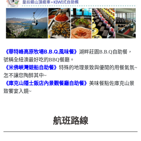
《華特峰高原牧場B.B.Q.風味餐》
湖畔莊園B.B.Q自助餐，
號稱全紐澳最好吃的BBQ餐廳。
《米佛峽灣遊船自助餐》
特殊的地理景致與優閒的用餐氣氛~
怎不讓您陶醉其中~
《
庫克山隱士飯店內景觀餐廳自助餐》
美味餐點佐庫克山景
致饗宴入鏡~