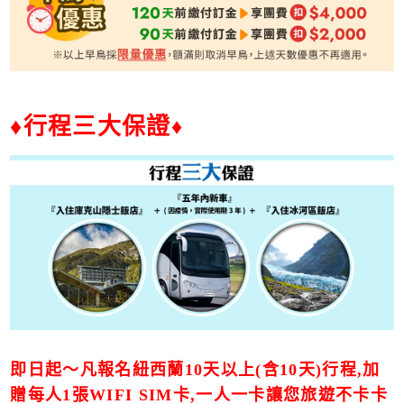
♦行程三大保證
♦
即日起～凡報名紐西蘭10天以上(含10天)行程,加
贈每人1張WIFI SIM卡,一人一卡讓您旅遊不卡卡