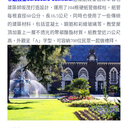
建築師坂茂打造設計，運用了104根硬紙管做樑柱，紙管
每根直徑60公分、長16.5公尺，同時也使用了一些傳統
的建築材料，包括混凝土、鋼筋和彩繪玻璃等，教堂屋
頂加蓋上一層不透光的聚碳酸酯材質。紙教堂近25公尺
高，外觀呈「A」字型，可容納700位民眾一起做禮拜。