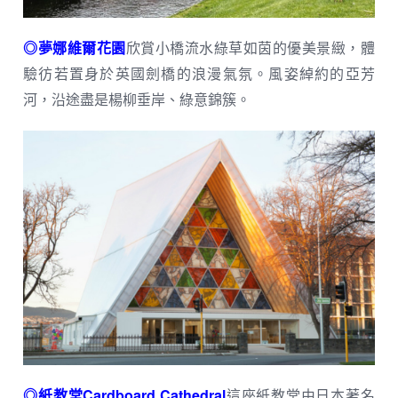
◎夢娜維爾花園
欣賞小橋流水綠草如茵的優美景緻，體
驗彷若置身於英國劍橋的浪漫氣氛。風姿綽約的亞芳
河，沿途盡是楊柳垂岸、綠意錦簇。
◎紙教堂Cardboard Cathedral
這座紙教堂由日本著名