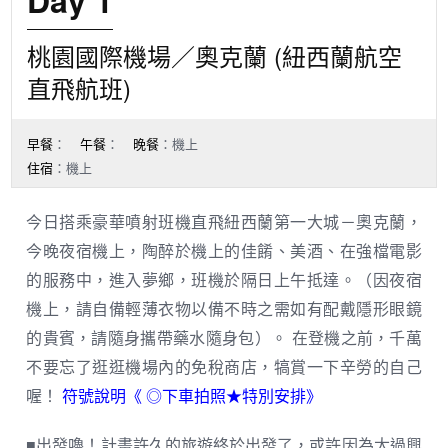
桃園國際機場／奧克蘭 (紐西蘭航空
直飛航班)
早餐
：
午餐
：
晚餐
：機上
住宿
：機上
今日搭乘豪華噴射班機直飛紐西蘭第一大城－奧克蘭，
今晚夜宿機上，陶醉於機上的佳餚、美酒、在強檔電影
的服務中，進入夢鄉，班機於隔日上午抵達。（因夜宿
機上，請自備輕薄衣物以備不時之需如有配戴隱形眼鏡
的貴賓，請隨身攜帶藥水隨身包）。 在登機之前，千萬
不要忘了逛逛機場內的免稅商店，犒賞一下辛勞的自己
符號說明《 ◎
喔！
下車拍照
★特別安排》
■出發嚕！計畫許久的旅遊終於出發了，或許因為太過興