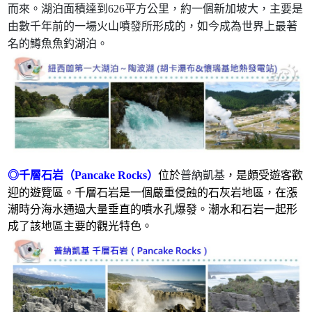
而來。湖泊面積達到626平方公里，約一個新加坡大，主要是
由數千年前的一場火山噴發所形成的，如今成為世界上最著
名的鱒魚魚釣湖泊。
◎千層石岩（Pancake Rocks）
位於
普納凱基
，是頗受遊客歡
石灰岩
迎的遊覽區。千層石岩是一個嚴重侵蝕的
地區，在漲
潮時分海水通過大量垂直的噴水孔爆發。潮水和石岩一起形
成了該地區主要的觀光特色。