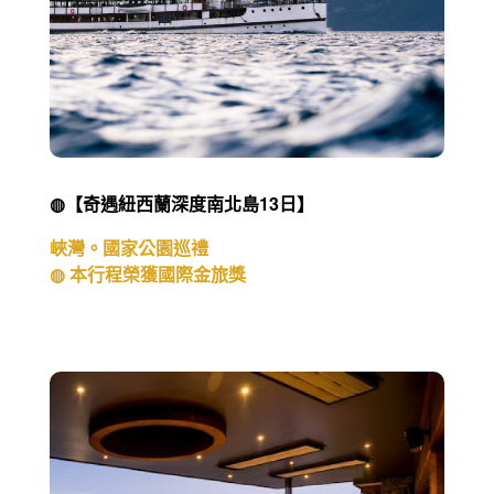
◍【奇遇紐西蘭深度南北島13日】