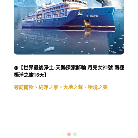
峽灣與古城交織的夢幻航程，穿越北歐壯麗山海與
人文瑰寶