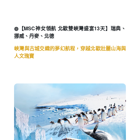
造訪建築奇才美學
◍【MSC神女領航 北歐雙峽灣盛宴13天】瑞典、
挪威、丹麥、北德