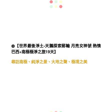
◍【世界最後淨土-天鵝探索郵輪 月亮女神號 南極
極淨之旅16天】
尋訪南極、純淨之景、大地之聲、極境之美