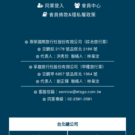
◍【長榮高爾夫假期 、松山愛媛溫泉5日3場球】
航空公司指定盃賽
金旅獎
✦ 唯一榮獲澳洲美食主題國際金旅獎
✦ 
企業專區
旅遊契約書下載
同業登入
會員中心
會員條款&隱私權政策