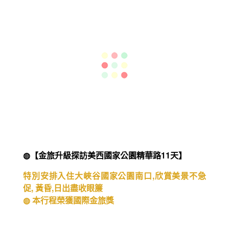
◍【冬雪霏霏-希爾頓假期南島10天】
瓦納卡/隱士
◍ 本行程榮獲國際金旅獎