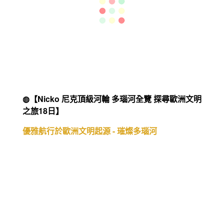
◍【世界最後淨土-天鵝探索郵輪 月亮女神號 熱情
巴西+南極極淨之旅19天】
尋訪南極、純淨之景、大地之聲、極境之美