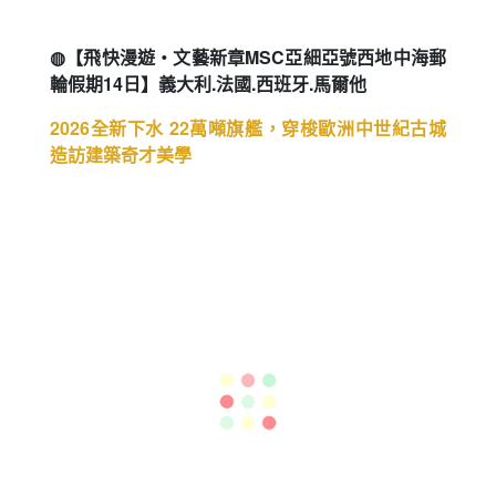
◍【飛快漫遊・文藝新章MSC亞細亞號西地中海郵
輪假期14日】義大利.法國.西班牙.馬爾他
2026全新下水 22萬噸旗艦，穿梭歐洲中世紀古城