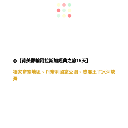
◍【Nicko 尼克頂級河輪 多瑙河全覽 探尋歐洲文明
之旅18日】
優雅航行於歐洲文明起源 - 璀燦多瑙河