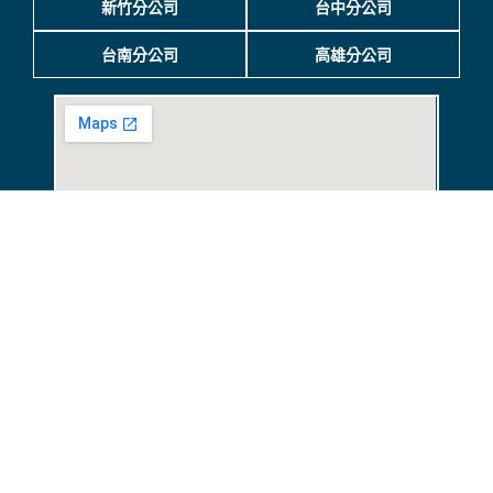
◍ 尊榮國際旅行社股份有限公司（綜合旅行業）
◍ 交觀綜 2178 號品保北 2186 號
◍ 代表人：洪秀珍 聯絡人：林韋汝
◍ 享趣旅行社股份有限公司（甲種旅行業）
◍ 交觀甲 6857 號品保北 1564 號
◍ 代表人：劉正輝 聯絡人：林韋汝
◍ 客服信箱：service@etsgo.com.tw
◍ 同業專線：02-2581-3581
台北總公司
新竹分公司
台中分公司
台南分公司
高雄分公司