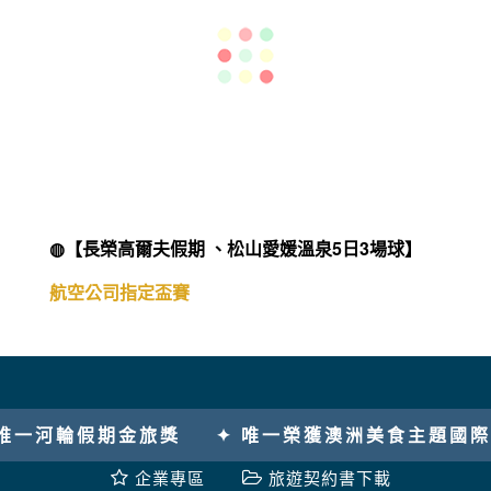
◍【荷美郵輪阿拉斯加經典之旅15天】
獨家育空地區、丹奈利國家公園、威廉王子冰河峽
灣