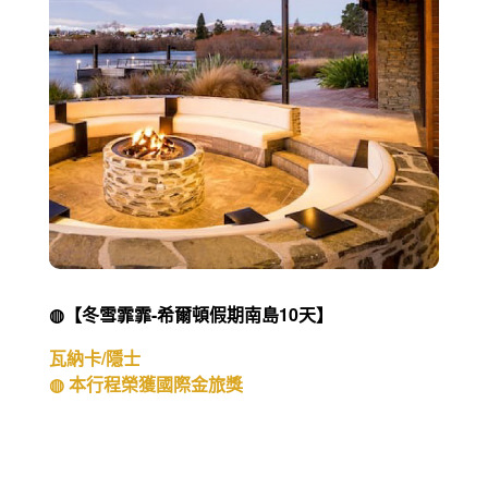
峽灣。國家公園巡禮
◍ 本行程榮獲國際金旅獎