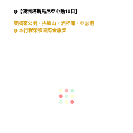
◍【澳洲塔斯馬尼亞心動10日】
雙國家公園、搖籃山、酒杯灣、亞瑟港
◍ 本行程榮獲國際金旅獎