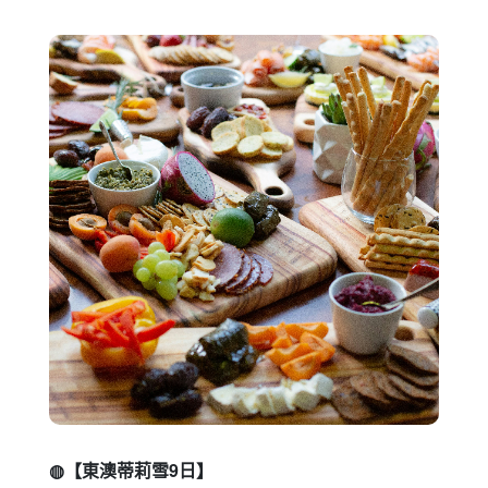
◍【金旅升級探訪美西國家公園精華路11天】
特別安排入住大峽谷國家公園南口,欣賞美景不急
促, 黃昏,日出盡收眼簾
◍ 本行程榮獲國際金旅獎