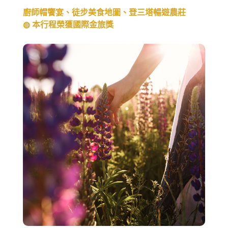
◍【東澳蒂莉雪9日】
廚師帽饗宴、徒步美食地圖、登三塔暢遊農莊
◍ 本行程榮獲國際金旅獎