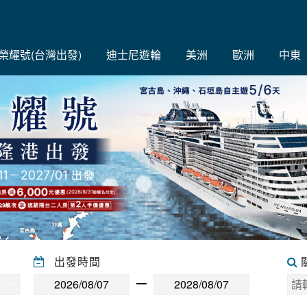
C榮耀號(台灣出發)
迪士尼遊輪
美洲
歐洲
中東