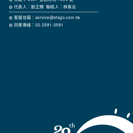
◍ 交觀綜 2178 號品保北 2186 號
◍ 代表人：洪秀珍 聯絡人：林韋汝
◍ 享趣旅行社股份有限公司（甲種旅行業）
◍ 交觀甲 6857 號品保北 1564 號
◍ 代表人：劉正輝 聯絡人：林韋汝
◍ 客服信箱：service@etsgo.com.tw
◍ 同業專線：02-2581-3581