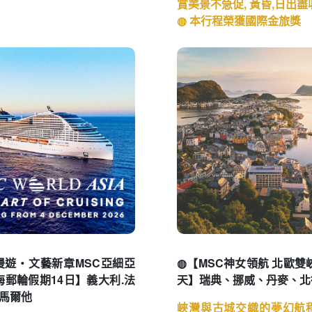
霏-希爾頓假期南島10天】
◍【金旅升級探訪美西國
路11天】
士
榮獲國際金旅獎
特別安排入住大峽谷國家公
賞美景不急促, 黃昏,日出
◍ 本行程榮獲國際金旅獎