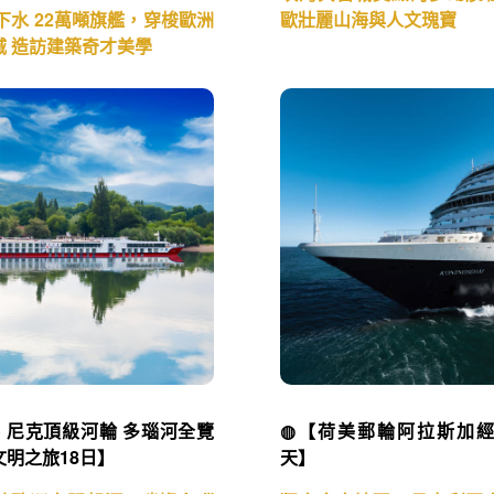
漫遊・文藝新章MSC亞細亞
◍【MSC神女領航 北歐雙
海郵輪假期14日】義大利.法
天】瑞典、挪威、丹麥、北
.馬爾他
峽灣與古城交織的夢幻航
新下水 22萬噸旗艦，穿梭歐洲
歐壯麗山海與人文瑰寶
城 造訪建築奇才美學