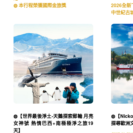
◍【澳洲塔斯馬尼亞心動10日】
◍【飛快
號西地中
雙國家公園、搖籃山、酒杯灣、亞瑟
國.西班牙
港
◍ 本行程榮獲國際金旅獎
2026全
中世紀古