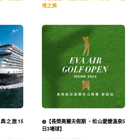
峽灣盛宴13
◍【世界最後淨土-天鵝探索郵輪 月亮
德
女神號 南極極淨之旅16天】
程，穿越北
尋訪南極、純淨之景、大地之聲、極
境之美