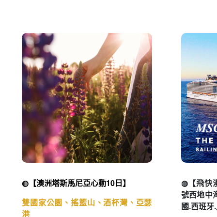
◍【奇遇紐西蘭深度南北島13日】
◍【冬雪霏
峽灣。國家公園巡禮
瓦納卡/隱
◍ 本行程榮獲國際金旅獎
◍ 本行程