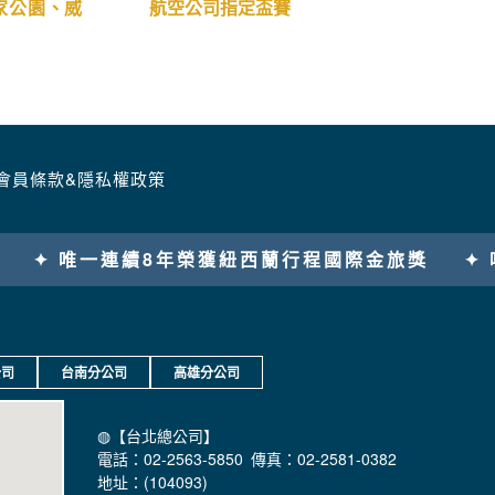
典之旅15
◍【長榮高爾夫假期 、松山愛媛溫泉5
日3場球】
家公園、威
航空公司指定盃賽
會員條款&隱私權政策
際金旅獎
✦ 唯一郵輪假期金旅獎
✦ 唯一河輪假
公司
台南分公司
高雄分公司