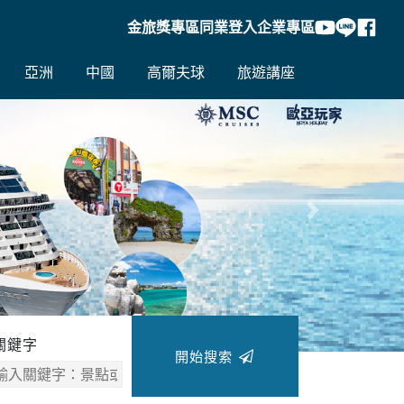
金旅獎專區
同業登入
企業專區
亞洲
中國
高爾夫球
旅遊講座
往後