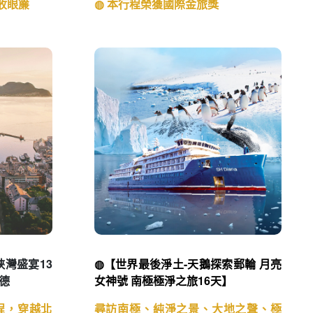
家公園精華
◍【東澳蒂莉雪9日】
廚師帽饗宴、徒步美食地圖、登三塔
園南口,欣
暢遊農莊
盡收眼簾
◍ 本行程榮獲國際金旅獎