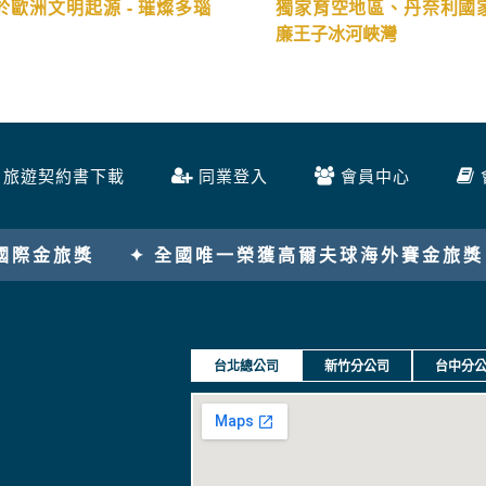
ko 尼克頂級河輪 多瑙河全覽
◍【荷美郵輪阿拉斯加經
明之旅18日】
天】
於歐洲文明起源 - 璀燦多瑙
獨家育空地區、丹奈利國
廉王子冰河峽灣
旅遊契約書下載
同業登入
會員中心
球海外賽金旅獎
✦ 唯一連續8年榮獲紐西蘭行程國
台北總公司
新竹分公司
台中分