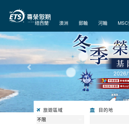
紐西蘭
澳洲
郵輪
河輪
MS
往前