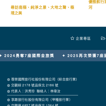
◍【世界最後淨土-天鵝探索郵輪 月亮
◍【Nic
女神號 熱情巴西+南極極淨之旅19
探尋歐洲文
天】
優雅航行
尋訪南極、純淨之景、大地之聲、極
河
境之美
企業專區
025再次榮獲7座國際金旅獎
✦ 全國唯一榮獲高爾夫
◍ 尊榮國際旅行社股份有限公司（綜合旅行業）