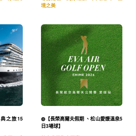
境之美
典之旅15
◍【長榮高爾夫假期 、松山愛媛溫泉5
日3場球】