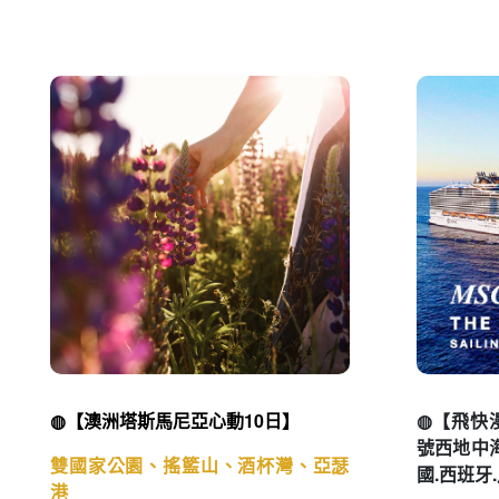
◍【澳洲塔斯馬尼亞心動10日】
◍【飛快
號西地中
雙國家公園、搖籃山、酒杯灣、亞瑟
國.西班牙
港