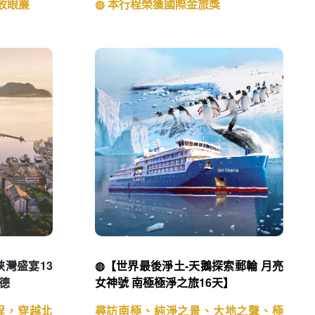
盡收眼簾
◍ 本行程榮獲國際金旅獎
峽灣盛宴13
◍【世界最後淨土-天鵝探索郵輪 月亮
德
女神號 南極極淨之旅16天】
程，穿越北
尋訪南極、純淨之景、大地之聲、極