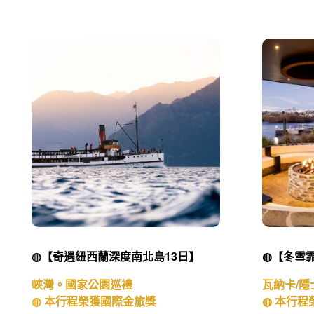
◍【奇遇紐西蘭深度南北島13日】
◍【冬雪霏
峽灣。國家公園巡禮
瓦納卡/隱
◍ 本行程榮獲國際金旅獎
◍ 本行程