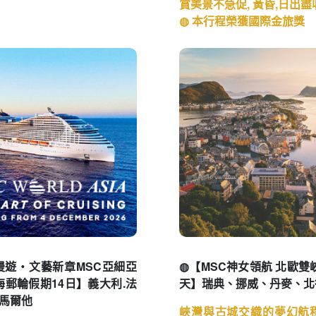
賞美景不急促, 黃昏,日出
◍ 本行程榮獲國際金旅獎
漫遊・文藝新章MSC亞細亞
◍【MSC神女領航 北歐雙
海郵輪假期14日】義大利.法
天】瑞典、挪威、丹麥、北
.馬爾他
峽灣與古城交織的夢幻航