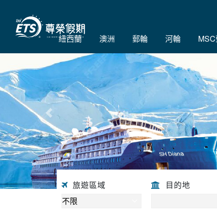
紐西蘭
澳洲
郵輪
河輪
MS
往前
旅遊區域
目的地