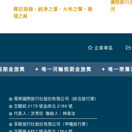
優雅航行
尋訪南極、純淨之景、大地之聲、極
河
境之美
企業專區
旅獎
✦ 唯一榮獲澳洲美食主題國際金旅獎
✦ 
◍ 尊榮國際旅行社股份有限公司（綜合旅行業）
◍ 交觀綜 2178 號品保北 2186 號
◍ 代表人：洪秀珍 聯絡人：林韋汝
◍ 享趣旅行社股份有限公司（甲種旅行業）
◍ 交觀甲 6857 號品保北 1564 號