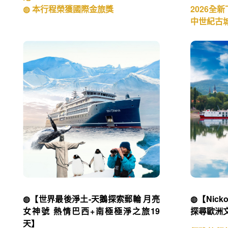
◍ 本行程榮獲國際金旅獎
2026全
中世紀古
◍【世界最後淨土-天鵝探索郵輪 月亮
◍【Nic
女神號 熱情巴西+南極極淨之旅19
探尋歐洲文
天】