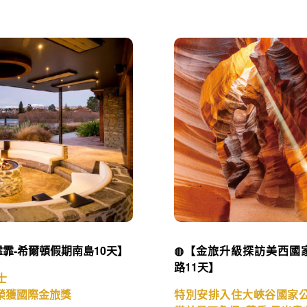
霏-希爾頓假期南島10天】
◍【金旅升級探訪美西國
路11天】
士
榮獲國際金旅獎
特別安排入住大峽谷國家公