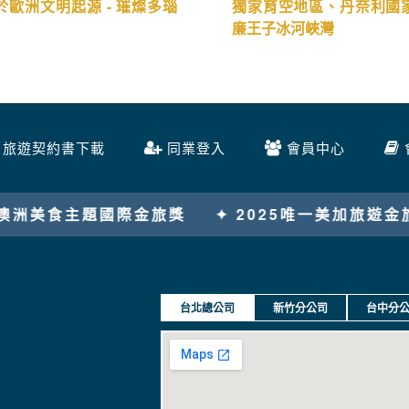
於歐洲文明起源 - 璀燦多瑙
獨家育空地區、丹奈利國
廉王子冰河峽灣
旅遊契約書下載
同業登入
會員中心
2025唯一美加旅遊金旅獎
台北總公司
新竹分公司
台中分