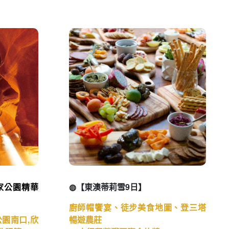
家公園精華
◍【東澳蒂莉雪9日】
廚師帽饗宴、徒步美食地圖、登三塔
園南口,欣
暢遊農莊