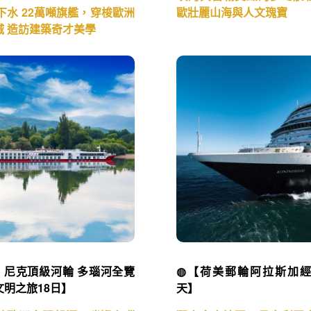
新下水 22萬噸旗艦，穿梭歐洲
歐壯麗山海與人文瑰寶
城 造訪建築奇才美學
ko 尼克頂級河輪 多瑙河全覽
◍【荷美郵輪阿拉斯加經
明之旅18日】
天】