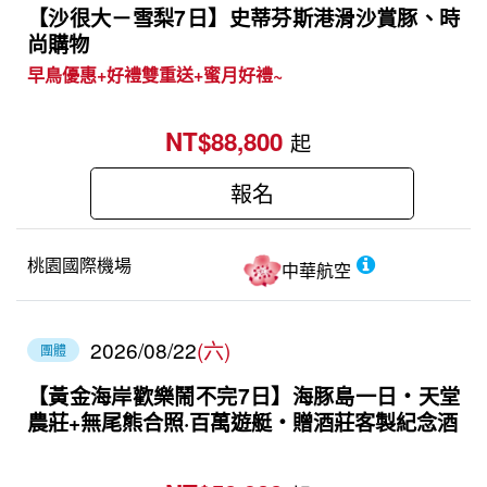
【沙很大－雪梨7日】史蒂芬斯港滑沙賞豚、時
尚購物
早鳥優惠+好禮雙重送+蜜月好禮~
NT$88,800
起
報名
桃園國際機場
中華航空
2026/08/22
(六)
團體
【黃金海岸歡樂鬧不完7日】海豚島一日‧天堂
農莊+無尾熊合照·百萬遊艇‧贈酒莊客製紀念酒