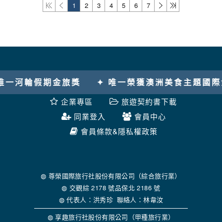
1
2
3
4
5
6
7
假期金旅獎
✦ 唯一榮獲澳洲美食主題國際金旅獎
企業專區
旅遊契約書下載
同業登入
會員中心
會員條款&隱私權政策
◍ 尊榮國際旅行社股份有限公司（綜合旅行業）
◍ 交觀綜 2178 號品保北 2186 號
◍ 代表人：洪秀珍 聯絡人：林韋汝
◍ 享趣旅行社股份有限公司（甲種旅行業）