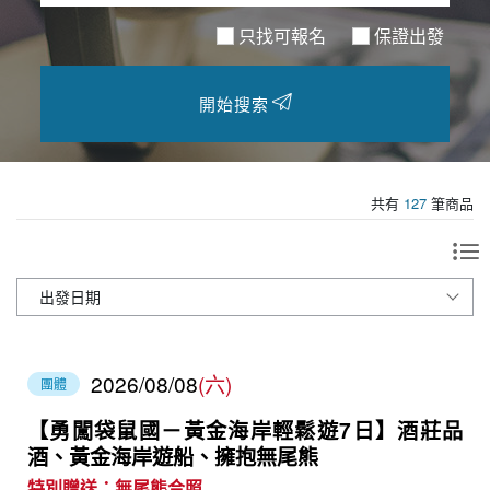
只找可報名
保證出發
開始搜索
共有
127
筆商品
2026/08/08
(六)
團體
【勇闖袋鼠國－黃金海岸輕鬆遊7日】酒莊品
酒、黃金海岸遊船、擁抱無尾熊
特別贈送：無尾熊合照