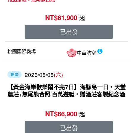
NT$61,900
起
已出發
桃園國際機場
中華航空
2026/08/08
(六)
團體
【黃金海岸歡樂鬧不完7日】海豚島一日‧天堂
農莊+無尾熊合照·百萬遊艇‧贈酒莊客製紀念酒
NT$66,900
起
已出發