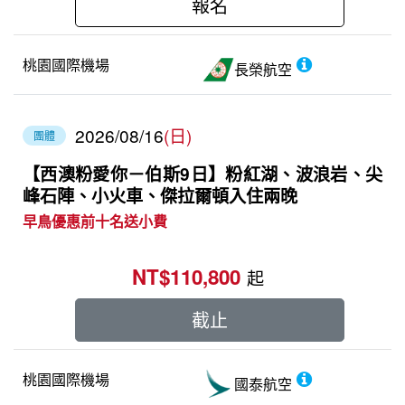
報名
桃園國際機場
長榮航空
2026/08/16
(日)
團體
【西澳粉愛你－伯斯9日】粉紅湖、波浪岩、尖
峰石陣、小火車、傑拉爾頓入住兩晚
早鳥優惠前十名送小費
NT$110,800
起
截止
桃園國際機場
國泰航空