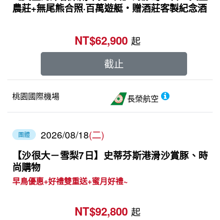
農莊+無尾熊合照·百萬遊艇‧贈酒莊客製紀念酒
NT$62,900
起
截止
桃園國際機場
長榮航空
2026/08/18
(二)
團體
【沙很大－雪梨7日】史蒂芬斯港滑沙賞豚、時
尚購物
早鳥優惠+好禮雙重送+蜜月好禮~
NT$92,800
起