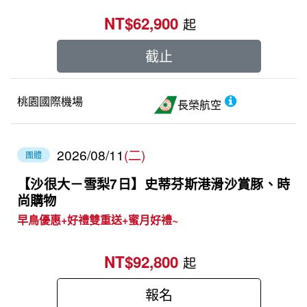
NT$62,900
起
截止
桃園國際機場
長榮航空
2026/08/11
(二)
團體
【沙很大－雪梨7日】史蒂芬斯港滑沙賞豚、時
尚購物
早鳥優惠+好禮雙重送+蜜月好禮~
NT$92,800
起
報名