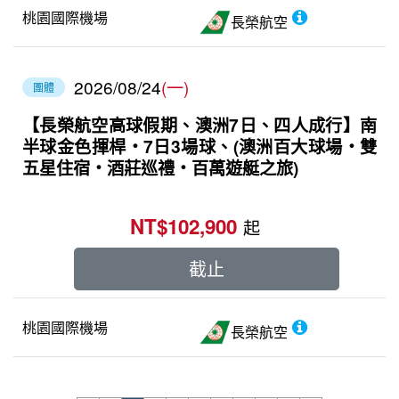
桃園國際機場
長榮航空
2026/08/24
(一)
團體
【長榮航空高球假期、澳洲7日、四人成行】南
半球金色揮桿・7日3場球、(澳洲百大球場‧雙
五星住宿‧酒莊巡禮‧百萬遊艇之旅)
NT$102,900
起
截止
桃園國際機場
長榮航空