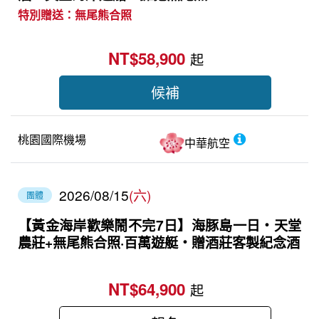
特別贈送：無尾熊合照
NT$58,900
起
候補
桃園國際機場
中華航空
2026/08/15
(六)
團體
【黃金海岸歡樂鬧不完7日】海豚島一日‧天堂
農莊+無尾熊合照·百萬遊艇‧贈酒莊客製紀念酒
NT$64,900
起