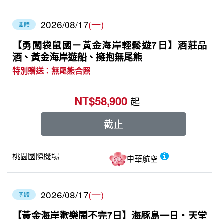
2026/08/17
(一)
團體
【勇闖袋鼠國－黃金海岸輕鬆遊7日】酒莊品
酒、黃金海岸遊船、擁抱無尾熊
特別贈送：無尾熊合照
NT$58,900
起
截止
桃園國際機場
中華航空
2026/08/17
(一)
團體
【黃金海岸歡樂鬧不完7日】海豚島一日‧天堂