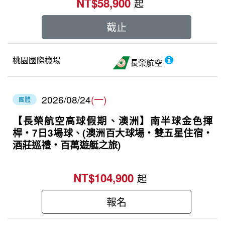
NT$58,900
起
截止
桃園國際機場
長榮航空
2026/08/24
(一)
團體
【長榮航空高球假期、澳洲】南半球金色揮
桿・7日3場球、(澳洲百大球場‧雙五星住宿‧
酒莊巡禮‧百萬遊艇之旅)
NT$104,900
起
報名