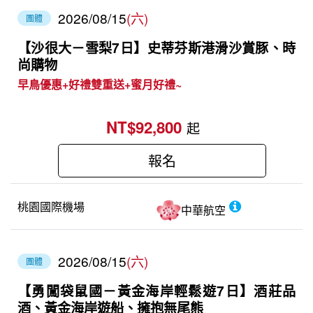
2026/08/15
(六)
團體
【沙很大－雪梨7日】史蒂芬斯港滑沙賞豚、時
尚購物
早鳥優惠+好禮雙重送+蜜月好禮~
NT$92,800
起
報名
桃園國際機場
中華航空
2026/08/15
(六)
團體
【勇闖袋鼠國－黃金海岸輕鬆遊7日】酒莊品
酒、黃金海岸遊船、擁抱無尾熊