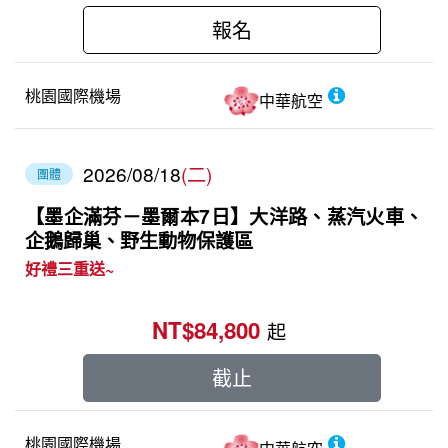
報名
桃園國際機場
中華航空
2026/08/18
(二)
團體
【墨企滿芬－墨爾本7日】大洋路、蒸汽火車、
企鵝歸巢、野生動物保護區
好禮三重送~
NT$84,800
起
截止
桃園國際機場