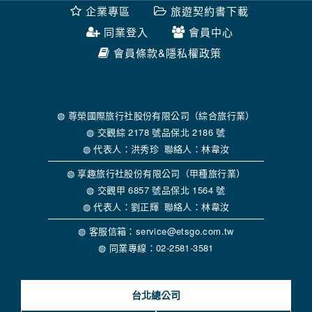
錄等，做為我們增進網站服務的參考依據，此記錄為內部應
企業專區
旅遊契約書下載
用，決不對外公布。
為提供精確的服務，我們會將收集的問卷調查內容進行統計與
同業登入
會員中心
分析，分析結果之統計數據或說明文字呈現，除供內部研究
會員條款&隱私權政策
外，我們會視需要公佈統計數據及說明文字，但不涉及特定個
人之資料。
除非取得您的同意或其他法令之特別規定，本網站絕不會將您
的個人資料揭露予第三人或使用於蒐集目的以外之其他用途。
在您於本網站註冊帳號、使用本網站相關產品、服務、活動或
◍ 尊榮國際旅行社股份有限公司（綜合旅行業）
贈獎時，本網站會收集您的個人識別資料，本網站也可以從商
◍ 交觀綜 2178 號品保北 2186 號
業夥伴處取得個人資料。
◍ 代表人：洪秀珍 聯絡人：林韋汝
當客戶在本網站註冊時，我們會取得您的姓名、電話、住址、
身份證字號、電子郵件、出生日期、性別、行業等相關資料，
◍ 享趣旅行社股份有限公司（甲種旅行業）
當您註冊成功，並登入使用我們的服務後，我們即取得您的資
◍ 交觀甲 6857 號品保北 1564 號
料。註冊時，本網站取得您的姓名、電話、住址、身份證字
◍ 代表人：劉正輝 聯絡人：林韋汝
號、電子郵件、出生日期、性別、行業等相關資料，當您註冊
成功，並登入使用我們的服務後，本網站即取得您的資料。
◍ 客服信箱：service@etsgo.com.tw
其他除了上述，會保留您在上網瀏覽或查詢時，伺服器自行產
◍ 同業專線：02-2581-3581
生的相關記錄，包括您使用連線設備的 IP 位址、使用時間、使
用的瀏覽器、瀏覽及點選資料紀錄等。本網站會對個別連線者
的瀏覽器予以標示，歸納使用者瀏覽器在本網站內部所瀏覽的
台北總公司
網頁，除非您願意告知您的個人資料，否則本網站不會也無法
將此項記錄和您對應。請您注意，在本網站網刊登廣告之廠