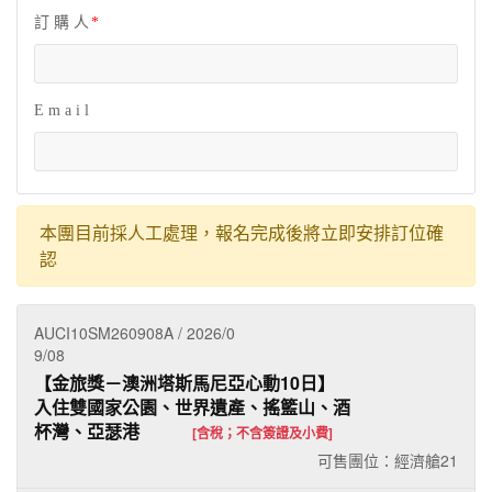
訂 購 人
E m a i l
本團目前採人工處理，報名完成後將立即安排訂位確
認
AUCI10SM260908A / 2026/0
9/08
【金旅獎－澳洲塔斯馬尼亞心動10日】
入住雙國家公園、世界遺產、搖籃山、酒
杯灣、亞瑟港
[含稅；不含簽證及小費]
可售團位：經濟艙
21