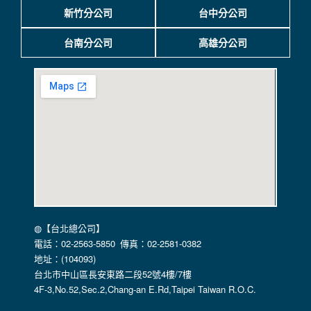
商，或與連結本網站，也可能蒐集您個人的資料。對於您主動
新竹分公司
台中分公司
提供的個人資訊，這些廣告廠商、或連結網站有其個別的私權
保護政策，其資料處理措施不適用本網站隱私權保護政策，本
台南分公司
高雄分公司
公司不負任何連帶責任。
本網站將在事前或註冊登錄取得您的同意後，傳送商業性資料
或電子郵件給您。本公司除了在該資料或電子郵件上註明是由
本公司發送，也會在該資料或電子郵件上提供您能隨時停止接
收這些資料或電子郵件的方法及說明。
資料使用:
本公司不會向任何人出售或出借您的個人識別資料。
在以下情況下， 本公司會向其他人士或公司提供您的個人識別
資料：
1.遵守法令或政府機關的要求；或我們發覺您在網站上的行為
違反本公司旗下網站的會員條款或產品、服務的特定使用指
南。
◍【台北總公司】
2.為了保護使用者個人隱私，我們無法為您查詢其他使用者的
電話：02-2563-5850 傳真：02-2581-0382
帳號資料。若您有相關法律上問題需查閱他人資料時，請務必
地址：(104093)
向警政單位提出告訴，我們將全力配合警政單位調查並提供所
台北市中山區長安東路二段52號4樓/7樓
有相關資料，以協助調查及破案！
4F-3,No.52,Sec.2,Chang-an E.Rd,Taipei Taiwan R.O.C.
自我保護措施: