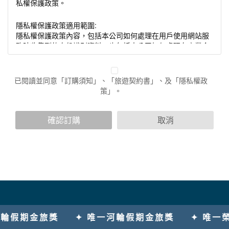
私權保護政策。
隱私權保護政策適用範圍:
隱私權保護政策內容，包括本公司如何處理在用戶使用網站服
務時收集到的身份識別資料，也包括本公司如何處理在商業合
作與本公司合作時分享的任何身份識別資料。隱私權保護政策
不適用於本公司以外的公司或網站群，與非本站所僱用或管理
人員。例如您透過本公司旗下網站上的廣告廠商連結，這些置
已閱讀並同意「訂購須知」、「旅遊契約書」、及「隱私權政
放連結的廠商也可能蒐集您個人的資料。對於您主動提供的個
策」。
人資訊，這些廣告廠商或連結網站有其個別的隱私權保護政
策，其資料處理措施不適用於本公司隱私權保護政策。
您個人在本網站上的聊天室或討論區中任意公開個人資料的行
確認訂購
取消
為，在非經加密的保護下，亦不適用於本公司隱私權保護政
策。
資料的蒐集與使用方式:
為了在本網站提供您最佳的互動性服務，可能會請您提供相關
個人的資料，其範圍如下：
本網站在您使用服務信箱、問卷調查等互動性功能時，會保留
您所提供的姓名、電子郵件地址、聯絡方式及使用時間等。
於一般瀏覽時，伺服器會自行記錄相關行徑，包括您使用連線
假期金旅獎
✦ 唯一河輪假期金旅獎
✦ 唯一榮獲
設備的 IP 位址、使用時間、使用的瀏覽器、瀏覽及點選資料記