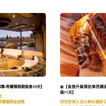
霏-希爾頓假期南島10天】
◍【金旅升級探訪美西國
路11天】
士
榮獲國際金旅獎
特別安排入住大峽谷國家公