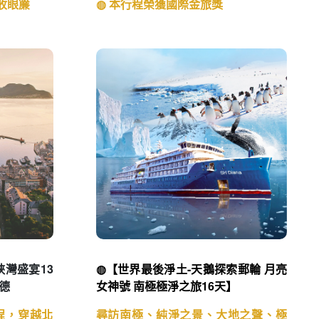
盡收眼簾
◍ 本行程榮獲國際金旅獎
峽灣盛宴13
◍【世界最後淨土-天鵝探索郵輪 月亮
德
女神號 南極極淨之旅16天】
程，穿越北
尋訪南極、純淨之景、大地之聲、極