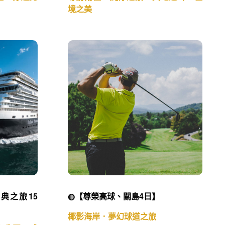
境之美
典之旅15
◍【尊榮高球、關島4日】
椰影海岸．夢幻球道之旅