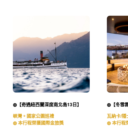
◍【奇遇紐西蘭深度南北島13日】
◍【冬雪霏
峽灣。國家公園巡禮
瓦納卡/隱
◍ 本行程榮獲國際金旅獎
◍ 本行程