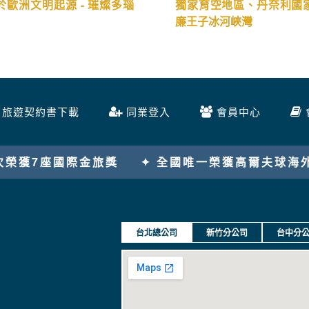
於歐洲文明起源 - 璀燦多瑙
獨家育空地區、丹奈利國
廉王子冰河峽灣
旅遊契約書下載
同業登入
會員中心
一榮獲高爾夫球海外賽金旅獎
✦ 唯一連續8年榮獲
台北總公司
新竹分公司
台中分