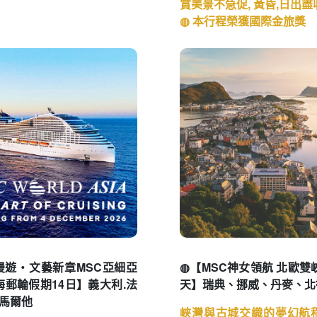
賞美景不急促, 黃昏,日出
◍ 本行程榮獲國際金旅獎
漫遊・文藝新章MSC亞細亞
◍【MSC神女領航 北歐雙
海郵輪假期14日】義大利.法
天】瑞典、挪威、丹麥、北
.馬爾他
峽灣與古城交織的夢幻航