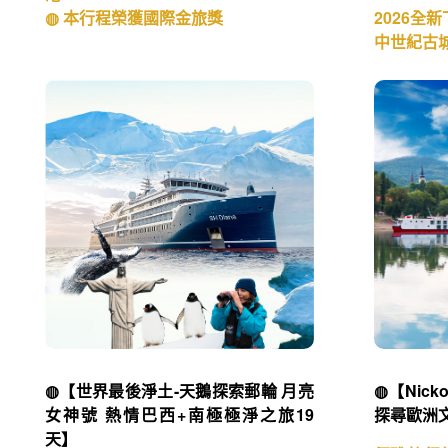
◍ 本行程榮獲國際金旅獎
2026全
中世紀古
◍【世界最後淨土-天鵝探索郵輪 月亮
◍【Nic
女神號 熱情巴西+南極極淨之旅19
探尋歐洲文
天】