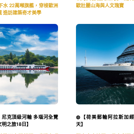
新下水 22萬噸旗艦，穿梭歐洲
歐壯麗山海與人文瑰寶
城 造訪建築奇才美學
ko 尼克頂級河輪 多瑙河全覽
◍【荷美郵輪阿拉斯加經
明之旅18日】
天】