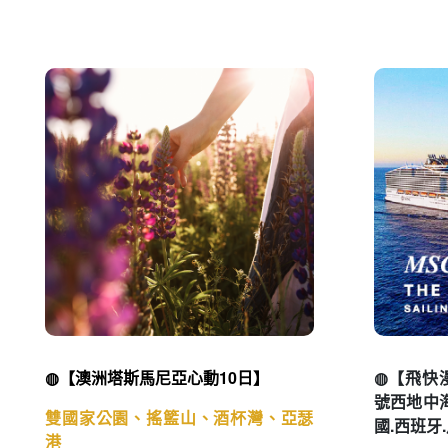
◍【澳洲塔斯馬尼亞心動10日】
◍【飛快
號西地中
雙國家公園、搖籃山、酒杯灣、亞瑟
國.西班牙
港