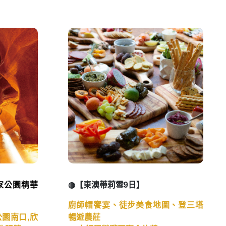
家公園精華
◍【東澳蒂莉雪9日】
廚師帽饗宴、徒步美食地圖、登三塔
園南口,欣
暢遊農莊