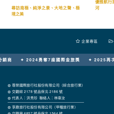
優雅航行
尋訪南極、純淨之景、大地之聲、極
河
境之美
企業專區
獎
✦ 2025再次榮獲7座國際金旅獎
✦ 全國唯
◍ 尊榮國際旅行社股份有限公司（綜合旅行業）
◍ 交觀綜 2178 號品保北 2186 號
◍ 代表人：洪秀珍 聯絡人：林韋汝
◍ 享趣旅行社股份有限公司（甲種旅行業）
◍ 交觀甲 6857 號品保北 1564 號