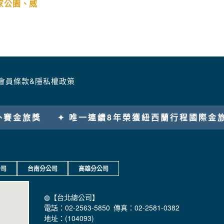
家公園、威
會員條款&隱私權政策
紐西蘭行程國際金旅獎
✦ 唯一郵輪假期金旅獎
✦
公司
台南分公司
高雄分公司
◍【台北總公司】
電話：02-2563-5850 傳真：02-2581-0382
地址：(104093)