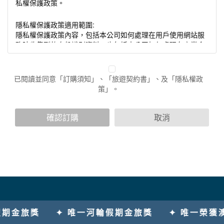
私權保護政策。
隱私權保護政策適用範圍:
隱私權保護政策內容，包括本公司如何處理在用戶使用網站服
務時收集到的身份識別資料，也包括本公司如何處理在商業合
作與本公司合作時分享的任何身份識別資料。隱私權保護政策
不適用於本公司以外的公司或網站群，與非本站所僱用或管理
人員。例如您透過本公司旗下網站上的廣告廠商連結，這些置
已閱讀並同意「訂購須知」、「旅遊契約書」、及「隱私權政
放連結的廠商也可能蒐集您個人的資料。對於您主動提供的個
策」。
人資訊，這些廣告廠商或連結網站有其個別的隱私權保護政
策，其資料處理措施不適用於本公司隱私權保護政策。
您個人在本網站上的聊天室或討論區中任意公開個人資料的行
確認訂購
取消
為，在非經加密的保護下，亦不適用於本公司隱私權保護政
策。
資料的蒐集與使用方式:
為了在本網站提供您最佳的互動性服務，可能會請您提供相關
個人的資料，其範圍如下：
本網站在您使用服務信箱、問卷調查等互動性功能時，會保留
您所提供的姓名、電子郵件地址、聯絡方式及使用時間等。
於一般瀏覽時，伺服器會自行記錄相關行徑，包括您使用連線
金旅獎
✦ 唯一河輪假期金旅獎
✦ 唯一榮獲澳洲
設備的 IP 位址、使用時間、使用的瀏覽器、瀏覽及點選資料記