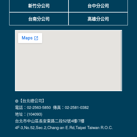
商，或與連結本網站，也可能蒐集您個人的資料。對於您主動
新竹分公司
台中分公司
提供的個人資訊，這些廣告廠商、或連結網站有其個別的私權
保護政策，其資料處理措施不適用本網站隱私權保護政策，本
台南分公司
高雄分公司
公司不負任何連帶責任。
本網站將在事前或註冊登錄取得您的同意後，傳送商業性資料
或電子郵件給您。本公司除了在該資料或電子郵件上註明是由
本公司發送，也會在該資料或電子郵件上提供您能隨時停止接
收這些資料或電子郵件的方法及說明。
資料使用:
本公司不會向任何人出售或出借您的個人識別資料。
在以下情況下， 本公司會向其他人士或公司提供您的個人識別
資料：
1.遵守法令或政府機關的要求；或我們發覺您在網站上的行為
違反本公司旗下網站的會員條款或產品、服務的特定使用指
南。
◍【台北總公司】
2.為了保護使用者個人隱私，我們無法為您查詢其他使用者的
電話：02-2563-5850 傳真：02-2581-0382
帳號資料。若您有相關法律上問題需查閱他人資料時，請務必
地址：(104093)
向警政單位提出告訴，我們將全力配合警政單位調查並提供所
台北市中山區長安東路二段52號4樓/7樓
有相關資料，以協助調查及破案！
4F-3,No.52,Sec.2,Chang-an E.Rd,Taipei Taiwan R.O.C.
自我保護措施: