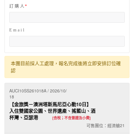
訂 購 人
E m a i l
本團目前採人工處理，報名完成後將立即安排訂位確
認
AUCI10SS261018A / 2026/10/
18
【金旅獎－澳洲塔斯馬尼亞心動10日】
入住雙國家公園、世界遺產、搖籃山、酒
杯灣、亞瑟港
[含稅；不含簽證及小費]
可售團位：經濟艙
21