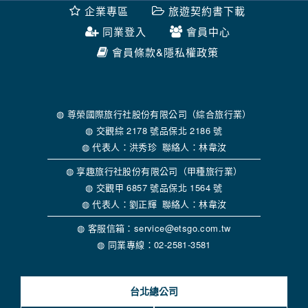
錄等，做為我們增進網站服務的參考依據，此記錄為內部應
企業專區
旅遊契約書下載
用，決不對外公布。
為提供精確的服務，我們會將收集的問卷調查內容進行統計與
同業登入
會員中心
分析，分析結果之統計數據或說明文字呈現，除供內部研究
會員條款&隱私權政策
外，我們會視需要公佈統計數據及說明文字，但不涉及特定個
人之資料。
除非取得您的同意或其他法令之特別規定，本網站絕不會將您
的個人資料揭露予第三人或使用於蒐集目的以外之其他用途。
在您於本網站註冊帳號、使用本網站相關產品、服務、活動或
◍ 尊榮國際旅行社股份有限公司（綜合旅行業）
贈獎時，本網站會收集您的個人識別資料，本網站也可以從商
◍ 交觀綜 2178 號品保北 2186 號
業夥伴處取得個人資料。
◍ 代表人：洪秀珍 聯絡人：林韋汝
當客戶在本網站註冊時，我們會取得您的姓名、電話、住址、
身份證字號、電子郵件、出生日期、性別、行業等相關資料，
◍ 享趣旅行社股份有限公司（甲種旅行業）
當您註冊成功，並登入使用我們的服務後，我們即取得您的資
◍ 交觀甲 6857 號品保北 1564 號
料。註冊時，本網站取得您的姓名、電話、住址、身份證字
◍ 代表人：劉正輝 聯絡人：林韋汝
號、電子郵件、出生日期、性別、行業等相關資料，當您註冊
成功，並登入使用我們的服務後，本網站即取得您的資料。
◍ 客服信箱：service@etsgo.com.tw
其他除了上述，會保留您在上網瀏覽或查詢時，伺服器自行產
◍ 同業專線：02-2581-3581
生的相關記錄，包括您使用連線設備的 IP 位址、使用時間、使
用的瀏覽器、瀏覽及點選資料紀錄等。本網站會對個別連線者
的瀏覽器予以標示，歸納使用者瀏覽器在本網站內部所瀏覽的
台北總公司
網頁，除非您願意告知您的個人資料，否則本網站不會也無法
將此項記錄和您對應。請您注意，在本網站網刊登廣告之廠