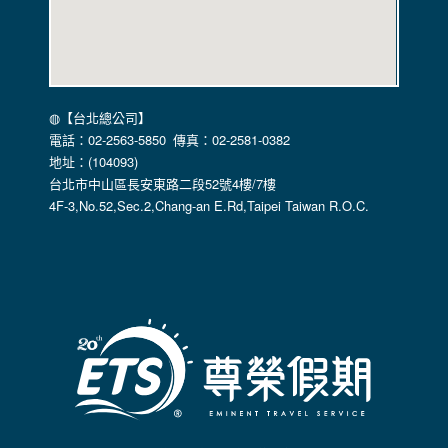
本公司不會向任何人出售或出借您的個人識別資料。
在以下情況下， 本公司會向其他人士或公司提供您的個人識別
資料：
1.遵守法令或政府機關的要求；或我們發覺您在網站上的行為
違反本公司旗下網站的會員條款或產品、服務的特定使用指
南。
◍【台北總公司】
2.為了保護使用者個人隱私，我們無法為您查詢其他使用者的
電話：02-2563-5850 傳真：02-2581-0382
帳號資料。若您有相關法律上問題需查閱他人資料時，請務必
地址：(104093)
向警政單位提出告訴，我們將全力配合警政單位調查並提供所
台北市中山區長安東路二段52號4樓/7樓
有相關資料，以協助調查及破案！
4F-3,No.52,Sec.2,Chang-an E.Rd,Taipei Taiwan R.O.C.
自我保護措施:
請妥善保管您在本公司及相關企業伙伴網站的帳號、密碼或個
人資料，不要將任何資料、密碼提供給任何人。並在您使用完
本公司相關企業伙伴網站所提供的服務後，務必記得登出帳戶
或關閉網頁瀏覽器，以防止他人讀取您的個人資料。
倘若您發現有任何非經授權的第三者使用您的帳號進行任何詢
問或訂購時，請立即通知本站。