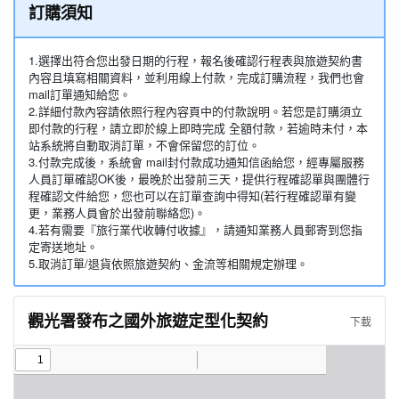
訂購須知
1.選擇出符合您出發日期的行程，報名後確認行程表與旅遊契約書
內容且填寫相關資料，並利用線上付款，完成訂購流程，我們也會
mail訂單通知給您。
2.詳細付款內容請依照行程內容頁中的付款說明。若您是訂購須立
即付款的行程，請立即於線上即時完成 全額付款，若逾時未付，本
站系統將自動取消訂單，不會保留您的訂位。
3.付款完成後，系統會 mail封付款成功通知信函給您，經專屬服務
人員訂單確認OK後，最晚於出發前三天，提供行程確認單與團體行
程確認文件給您，您也可以在訂單查詢中得知(若行程確認單有變
更，業務人員會於出發前聯絡您)。
4.若有需要『旅行業代收轉付收據』，請通知業務人員郵寄到您指
定寄送地址。
5.取消訂單/退貨依照旅遊契約、金流等相關規定辦理。
觀光署發布之國外旅遊定型化契約
下載