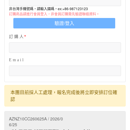
非台灣手機號碼，請輸入國碼，ex:+86-987123123
訂購商品請進行會員登入，非會員訂購需先驗證聯絡資料。
驗證/登入
訂 購 人
E m a i l
本團目前採人工處理，報名完成後將立即安排訂位確
認
AZNZ10CC260625A / 2026/0
6/25