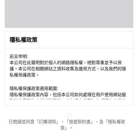
隱私權政策
前言申明:
本公司在此聲明對於個人的網路隱私權，絕對尊重並予以保
護。本公司在相關網站之資料收集及運用方式，以及我們的隱
私權保護政策。
隱私權保護政策適用範圍:
隱私權保護政策內容，包括本公司如何處理在用戶使用網站服
務時收集到的身份識別資料，也包括本公司如何處理在商業合
作與本公司合作時分享的任何身份識別資料。隱私權保護政策
不適用於本公司以外的公司或網站群，與非本站所僱用或管理
人員。例如您透過本公司旗下網站上的廣告廠商連結，這些置
已閱讀並同意「訂購須知」、「旅遊契約書」、及「隱私權政
放連結的廠商也可能蒐集您個人的資料。對於您主動提供的個
策」。
人資訊，這些廣告廠商或連結網站有其個別的隱私權保護政
策，其資料處理措施不適用於本公司隱私權保護政策。