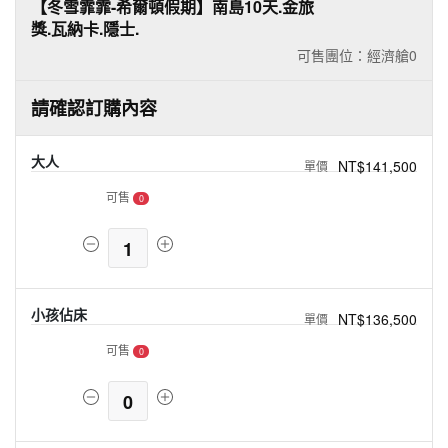
【冬雪霏霏-希爾頓假期】南島10天.金旅
獎.瓦納卡.隱士.
可售團位：經濟艙
0
請確認訂購內容
大人
NT$141,500
可售
0
1
小孩佔床
NT$136,500
可售
0
0