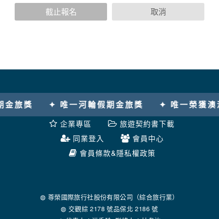
您個人在本網站上的聊天室或討論區中任意公開個人資料的行
截止報名
取消
為，在非經加密的保護下，亦不適用於本公司隱私權保護政
策。
資料的蒐集與使用方式:
為了在本網站提供您最佳的互動性服務，可能會請您提供相關
個人的資料，其範圍如下：
本網站在您使用服務信箱、問卷調查等互動性功能時，會保留
您所提供的姓名、電子郵件地址、聯絡方式及使用時間等。
於一般瀏覽時，伺服器會自行記錄相關行徑，包括您使用連線
旅獎
✦ 唯一河輪假期金旅獎
✦ 唯一榮獲澳洲
設備的 IP 位址、使用時間、使用的瀏覽器、瀏覽及點選資料記
錄等，做為我們增進網站服務的參考依據，此記錄為內部應
企業專區
旅遊契約書下載
用，決不對外公布。
為提供精確的服務，我們會將收集的問卷調查內容進行統計與
同業登入
會員中心
分析，分析結果之統計數據或說明文字呈現，除供內部研究
會員條款&隱私權政策
外，我們會視需要公佈統計數據及說明文字，但不涉及特定個
人之資料。
除非取得您的同意或其他法令之特別規定，本網站絕不會將您
的個人資料揭露予第三人或使用於蒐集目的以外之其他用途。
在您於本網站註冊帳號、使用本網站相關產品、服務、活動或
◍ 尊榮國際旅行社股份有限公司（綜合旅行業）
贈獎時，本網站會收集您的個人識別資料，本網站也可以從商
◍ 交觀綜 2178 號品保北 2186 號
業夥伴處取得個人資料。