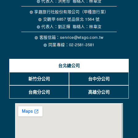
◍ 代表人：洪秀珍 聯絡人：林韋汝
當客戶在本網站註冊時，我們會取得您的姓名、電話、住址、
身份證字號、電子郵件、出生日期、性別、行業等相關資料，
◍ 享趣旅行社股份有限公司（甲種旅行業）
當您註冊成功，並登入使用我們的服務後，我們即取得您的資
◍ 交觀甲 6857 號品保北 1564 號
料。註冊時，本網站取得您的姓名、電話、住址、身份證字
◍ 代表人：劉正輝 聯絡人：林韋汝
號、電子郵件、出生日期、性別、行業等相關資料，當您註冊
成功，並登入使用我們的服務後，本網站即取得您的資料。
◍ 客服信箱：service@etsgo.com.tw
其他除了上述，會保留您在上網瀏覽或查詢時，伺服器自行產
◍ 同業專線：02-2581-3581
生的相關記錄，包括您使用連線設備的 IP 位址、使用時間、使
用的瀏覽器、瀏覽及點選資料紀錄等。本網站會對個別連線者
的瀏覽器予以標示，歸納使用者瀏覽器在本網站內部所瀏覽的
台北總公司
網頁，除非您願意告知您的個人資料，否則本網站不會也無法
將此項記錄和您對應。請您注意，在本網站網刊登廣告之廠
商，或與連結本網站，也可能蒐集您個人的資料。對於您主動
新竹分公司
台中分公司
提供的個人資訊，這些廣告廠商、或連結網站有其個別的私權
保護政策，其資料處理措施不適用本網站隱私權保護政策，本
台南分公司
高雄分公司
公司不負任何連帶責任。
本網站將在事前或註冊登錄取得您的同意後，傳送商業性資料
或電子郵件給您。本公司除了在該資料或電子郵件上註明是由
本公司發送，也會在該資料或電子郵件上提供您能隨時停止接
收這些資料或電子郵件的方法及說明。
資料使用: