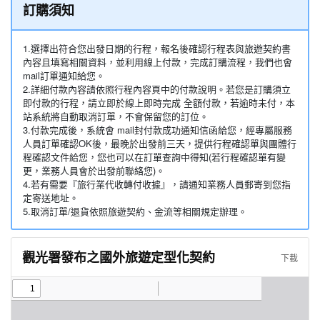
訂購須知
1.選擇出符合您出發日期的行程，報名後確認行程表與旅遊契約書
內容且填寫相關資料，並利用線上付款，完成訂購流程，我們也會
mail訂單通知給您。
2.詳細付款內容請依照行程內容頁中的付款說明。若您是訂購須立
即付款的行程，請立即於線上即時完成 全額付款，若逾時未付，本
站系統將自動取消訂單，不會保留您的訂位。
3.付款完成後，系統會 mail封付款成功通知信函給您，經專屬服務
人員訂單確認OK後，最晚於出發前三天，提供行程確認單與團體行
程確認文件給您，您也可以在訂單查詢中得知(若行程確認單有變
更，業務人員會於出發前聯絡您)。
4.若有需要『旅行業代收轉付收據』，請通知業務人員郵寄到您指
定寄送地址。
5.取消訂單/退貨依照旅遊契約、金流等相關規定辦理。
觀光署發布之國外旅遊定型化契約
下載