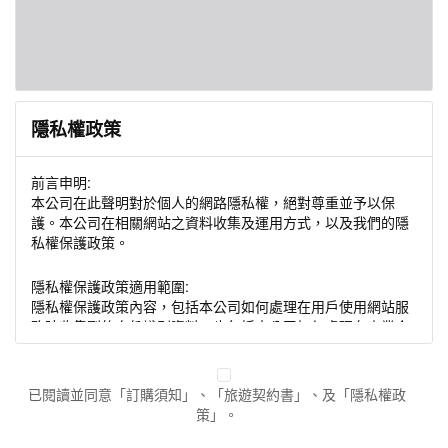
隱私權政策
前言申明:
本公司在此聲明對於個人的網路隱私權，絕對尊重並予以保
護。本公司在相關網站之資料收集及運用方式，以及我們的隱
私權保護政策。
隱私權保護政策適用範圍:
隱私權保護政策內容，包括本公司如何處理在用戶使用網站服
務時收集到的身份識別資料，也包括本公司如何處理在商業合
作與本公司合作時分享的任何身份識別資料。隱私權保護政策
不適用於本公司以外的公司或網站群，與非本站所僱用或管理
人員。例如您透過本公司旗下網站上的廣告廠商連結，這些置
已閱讀並同意「訂購須知」、「旅遊契約書」、及「隱私權政
放連結的廠商也可能蒐集您個人的資料。對於您主動提供的個
策」。
人資訊，這些廣告廠商或連結網站有其個別的隱私權保護政
策，其資料處理措施不適用於本公司隱私權保護政策。