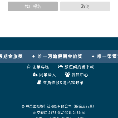
您個人在本網站上的聊天室或討論區中任意公開個人資料的行
截止報名
取消
為，在非經加密的保護下，亦不適用於本公司隱私權保護政
策。
資料的蒐集與使用方式:
為了在本網站提供您最佳的互動性服務，可能會請您提供相關
個人的資料，其範圍如下：
本網站在您使用服務信箱、問卷調查等互動性功能時，會保留
您所提供的姓名、電子郵件地址、聯絡方式及使用時間等。
於一般瀏覽時，伺服器會自行記錄相關行徑，包括您使用連線
金旅獎
✦ 唯一河輪假期金旅獎
✦ 唯一榮獲澳
設備的 IP 位址、使用時間、使用的瀏覽器、瀏覽及點選資料記
錄等，做為我們增進網站服務的參考依據，此記錄為內部應
企業專區
旅遊契約書下載
用，決不對外公布。
為提供精確的服務，我們會將收集的問卷調查內容進行統計與
同業登入
會員中心
分析，分析結果之統計數據或說明文字呈現，除供內部研究
會員條款&隱私權政策
外，我們會視需要公佈統計數據及說明文字，但不涉及特定個
人之資料。
除非取得您的同意或其他法令之特別規定，本網站絕不會將您
的個人資料揭露予第三人或使用於蒐集目的以外之其他用途。
在您於本網站註冊帳號、使用本網站相關產品、服務、活動或
◍ 尊榮國際旅行社股份有限公司（綜合旅行業）
贈獎時，本網站會收集您的個人識別資料，本網站也可以從商
◍ 交觀綜 2178 號品保北 2186 號
業夥伴處取得個人資料。