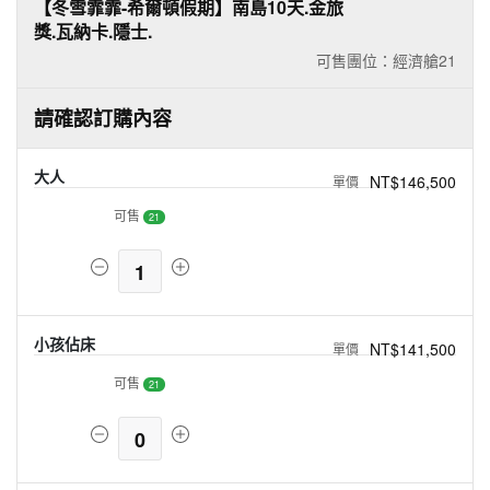
【冬雪霏霏-希爾頓假期】南島10天.金旅
獎.瓦納卡.隱士.
可售團位：經濟艙
21
請確認訂購內容
大人
NT$146,500
可售
21
1
小孩佔床
NT$141,500
可售
21
0