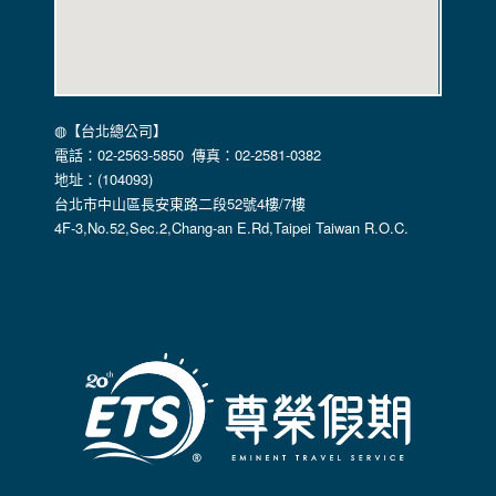
本公司不會向任何人出售或出借您的個人識別資料。
在以下情況下， 本公司會向其他人士或公司提供您的個人識別
資料：
1.遵守法令或政府機關的要求；或我們發覺您在網站上的行為
違反本公司旗下網站的會員條款或產品、服務的特定使用指
南。
◍【台北總公司】
2.為了保護使用者個人隱私，我們無法為您查詢其他使用者的
電話：02-2563-5850 傳真：02-2581-0382
帳號資料。若您有相關法律上問題需查閱他人資料時，請務必
地址：(104093)
向警政單位提出告訴，我們將全力配合警政單位調查並提供所
台北市中山區長安東路二段52號4樓/7樓
有相關資料，以協助調查及破案！
4F-3,No.52,Sec.2,Chang-an E.Rd,Taipei Taiwan R.O.C.
自我保護措施:
請妥善保管您在本公司及相關企業伙伴網站的帳號、密碼或個
人資料，不要將任何資料、密碼提供給任何人。並在您使用完
本公司相關企業伙伴網站所提供的服務後，務必記得登出帳戶
或關閉網頁瀏覽器，以防止他人讀取您的個人資料。
倘若您發現有任何非經授權的第三者使用您的帳號進行任何詢
問或訂購時，請立即通知本站。