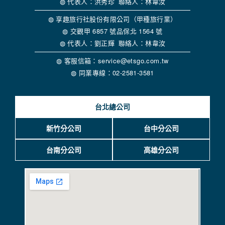
◍ 代表人：洪秀珍 聯絡人：林韋汝
當客戶在本網站註冊時，我們會取得您的姓名、電話、住址、
身份證字號、電子郵件、出生日期、性別、行業等相關資料，
◍ 享趣旅行社股份有限公司（甲種旅行業）
當您註冊成功，並登入使用我們的服務後，我們即取得您的資
◍ 交觀甲 6857 號品保北 1564 號
料。註冊時，本網站取得您的姓名、電話、住址、身份證字
◍ 代表人：劉正輝 聯絡人：林韋汝
號、電子郵件、出生日期、性別、行業等相關資料，當您註冊
成功，並登入使用我們的服務後，本網站即取得您的資料。
◍ 客服信箱：service@etsgo.com.tw
其他除了上述，會保留您在上網瀏覽或查詢時，伺服器自行產
◍ 同業專線：02-2581-3581
生的相關記錄，包括您使用連線設備的 IP 位址、使用時間、使
用的瀏覽器、瀏覽及點選資料紀錄等。本網站會對個別連線者
的瀏覽器予以標示，歸納使用者瀏覽器在本網站內部所瀏覽的
台北總公司
網頁，除非您願意告知您的個人資料，否則本網站不會也無法
將此項記錄和您對應。請您注意，在本網站網刊登廣告之廠
商，或與連結本網站，也可能蒐集您個人的資料。對於您主動
新竹分公司
台中分公司
提供的個人資訊，這些廣告廠商、或連結網站有其個別的私權
保護政策，其資料處理措施不適用本網站隱私權保護政策，本
台南分公司
高雄分公司
公司不負任何連帶責任。
本網站將在事前或註冊登錄取得您的同意後，傳送商業性資料
或電子郵件給您。本公司除了在該資料或電子郵件上註明是由
本公司發送，也會在該資料或電子郵件上提供您能隨時停止接
收這些資料或電子郵件的方法及說明。
資料使用: