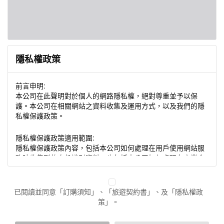
隱私權政策
前言申明:
本公司在此聲明對於個人的網路隱私權，絕對尊重並予以保
護。本公司在相關網站之資料收集及運用方式，以及我們的隱
私權保護政策。
隱私權保護政策適用範圍:
隱私權保護政策內容，包括本公司如何處理在用戶使用網站服
務時收集到的身份識別資料，也包括本公司如何處理在商業合
作與本公司合作時分享的任何身份識別資料。隱私權保護政策
不適用於本公司以外的公司或網站群，與非本站所僱用或管理
人員。例如您透過本公司旗下網站上的廣告廠商連結，這些置
已閱讀並同意「訂購須知」、「旅遊契約書」、及「隱私權政
放連結的廠商也可能蒐集您個人的資料。對於您主動提供的個
策」。
人資訊，這些廣告廠商或連結網站有其個別的隱私權保護政
策，其資料處理措施不適用於本公司隱私權保護政策。