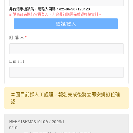
非台灣手機號碼，請輸入國碼，ex:+86-987123123
訂購商品請進行會員登入，非會員訂購需先驗證聯絡資料。
驗證/登入
訂 購 人
E m a i l
本團目前採人工處理，報名完成後將立即安排訂位確
認
REEY18PM261010A / 2026/1
0/10