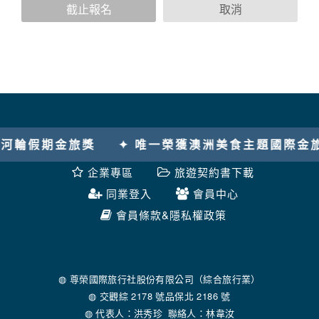
您個人在本網站上的聊天室或討論區中任意公開個人資料的行
截止報名
取消
為，在非經加密的保護下，亦不適用於本公司隱私權保護政
策。
資料的蒐集與使用方式:
為了在本網站提供您最佳的互動性服務，可能會請您提供相關
個人的資料，其範圍如下：
本網站在您使用服務信箱、問卷調查等互動性功能時，會保留
您所提供的姓名、電子郵件地址、聯絡方式及使用時間等。
於一般瀏覽時，伺服器會自行記錄相關行徑，包括您使用連線
輪假期金旅獎
✦ 唯一榮獲澳洲美食主題國際金旅獎
設備的 IP 位址、使用時間、使用的瀏覽器、瀏覽及點選資料記
錄等，做為我們增進網站服務的參考依據，此記錄為內部應
企業專區
旅遊契約書下載
用，決不對外公布。
為提供精確的服務，我們會將收集的問卷調查內容進行統計與
同業登入
會員中心
分析，分析結果之統計數據或說明文字呈現，除供內部研究
會員條款&隱私權政策
外，我們會視需要公佈統計數據及說明文字，但不涉及特定個
人之資料。
除非取得您的同意或其他法令之特別規定，本網站絕不會將您
的個人資料揭露予第三人或使用於蒐集目的以外之其他用途。
在您於本網站註冊帳號、使用本網站相關產品、服務、活動或
◍ 尊榮國際旅行社股份有限公司（綜合旅行業）
贈獎時，本網站會收集您的個人識別資料，本網站也可以從商
◍ 交觀綜 2178 號品保北 2186 號
業夥伴處取得個人資料。
◍ 代表人：洪秀珍 聯絡人：林韋汝