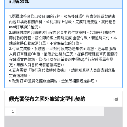
訂購須知
1.選擇出符合您出發日期的行程，報名後確認行程表與旅遊契約書
內容且填寫相關資料，並利用線上付款，完成訂購流程，我們也會
mail訂單通知給您。
2.詳細付款內容請依照行程內容頁中的付款說明。若您是訂購須立
即付款的行程，請立即於線上即時完成 全額付款，若逾時未付，本
站系統將自動取消訂單，不會保留您的訂位。
3.付款完成後，系統會 mail封付款成功通知信函給您，經專屬服務
人員訂單確認OK後，最晚於出發前三天，提供行程確認單與團體行
程確認文件給您，您也可以在訂單查詢中得知(若行程確認單有變
更，業務人員會於出發前聯絡您)。
4.若有需要『旅行業代收轉付收據』，請通知業務人員郵寄到您指
定寄送地址。
5.取消訂單/退貨依照旅遊契約、金流等相關規定辦理。
觀光署發布之國外旅遊定型化契約
下載