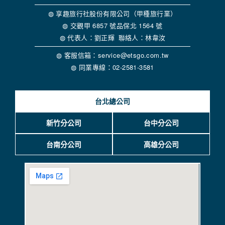
當客戶在本網站註冊時，我們會取得您的姓名、電話、住址、
身份證字號、電子郵件、出生日期、性別、行業等相關資料，
◍ 享趣旅行社股份有限公司（甲種旅行業）
當您註冊成功，並登入使用我們的服務後，我們即取得您的資
◍ 交觀甲 6857 號品保北 1564 號
料。註冊時，本網站取得您的姓名、電話、住址、身份證字
◍ 代表人：劉正輝 聯絡人：林韋汝
號、電子郵件、出生日期、性別、行業等相關資料，當您註冊
成功，並登入使用我們的服務後，本網站即取得您的資料。
◍ 客服信箱：service@etsgo.com.tw
其他除了上述，會保留您在上網瀏覽或查詢時，伺服器自行產
◍ 同業專線：02-2581-3581
生的相關記錄，包括您使用連線設備的 IP 位址、使用時間、使
用的瀏覽器、瀏覽及點選資料紀錄等。本網站會對個別連線者
的瀏覽器予以標示，歸納使用者瀏覽器在本網站內部所瀏覽的
台北總公司
網頁，除非您願意告知您的個人資料，否則本網站不會也無法
將此項記錄和您對應。請您注意，在本網站網刊登廣告之廠
商，或與連結本網站，也可能蒐集您個人的資料。對於您主動
新竹分公司
台中分公司
提供的個人資訊，這些廣告廠商、或連結網站有其個別的私權
保護政策，其資料處理措施不適用本網站隱私權保護政策，本
台南分公司
高雄分公司
公司不負任何連帶責任。
本網站將在事前或註冊登錄取得您的同意後，傳送商業性資料
或電子郵件給您。本公司除了在該資料或電子郵件上註明是由
本公司發送，也會在該資料或電子郵件上提供您能隨時停止接
收這些資料或電子郵件的方法及說明。
資料使用:
本公司不會向任何人出售或出借您的個人識別資料。