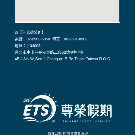
在以下情況下， 本公司會向其他人士或公司提供您的個人識別
資料：
1.遵守法令或政府機關的要求；或我們發覺您在網站上的行為
違反本公司旗下網站的會員條款或產品、服務的特定使用指
南。
◍【台北總公司】
2.為了保護使用者個人隱私，我們無法為您查詢其他使用者的
電話：02-2563-5850 傳真：02-2581-0382
帳號資料。若您有相關法律上問題需查閱他人資料時，請務必
地址：(104093)
向警政單位提出告訴，我們將全力配合警政單位調查並提供所
台北市中山區長安東路二段52號4樓/7樓
有相關資料，以協助調查及破案！
4F-3,No.52,Sec.2,Chang-an E.Rd,Taipei Taiwan R.O.C.
自我保護措施:
請妥善保管您在本公司及相關企業伙伴網站的帳號、密碼或個
人資料，不要將任何資料、密碼提供給任何人。並在您使用完
本公司相關企業伙伴網站所提供的服務後，務必記得登出帳戶
或關閉網頁瀏覽器，以防止他人讀取您的個人資料。
倘若您發現有任何非經授權的第三者使用您的帳號進行任何詢
問或訂購時，請立即通知本站。