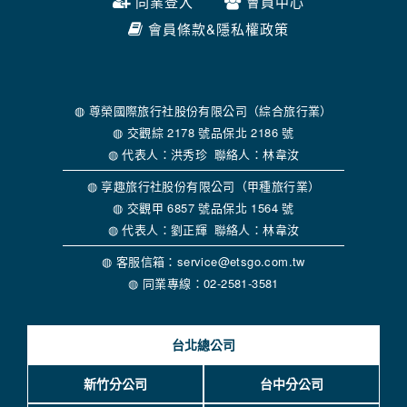
為提供精確的服務，我們會將收集的問卷調查內容進行統計與
同業登入
會員中心
分析，分析結果之統計數據或說明文字呈現，除供內部研究
會員條款&隱私權政策
外，我們會視需要公佈統計數據及說明文字，但不涉及特定個
人之資料。
除非取得您的同意或其他法令之特別規定，本網站絕不會將您
的個人資料揭露予第三人或使用於蒐集目的以外之其他用途。
在您於本網站註冊帳號、使用本網站相關產品、服務、活動或
◍ 尊榮國際旅行社股份有限公司（綜合旅行業）
贈獎時，本網站會收集您的個人識別資料，本網站也可以從商
◍ 交觀綜 2178 號品保北 2186 號
業夥伴處取得個人資料。
◍ 代表人：洪秀珍 聯絡人：林韋汝
當客戶在本網站註冊時，我們會取得您的姓名、電話、住址、
身份證字號、電子郵件、出生日期、性別、行業等相關資料，
◍ 享趣旅行社股份有限公司（甲種旅行業）
當您註冊成功，並登入使用我們的服務後，我們即取得您的資
◍ 交觀甲 6857 號品保北 1564 號
料。註冊時，本網站取得您的姓名、電話、住址、身份證字
◍ 代表人：劉正輝 聯絡人：林韋汝
號、電子郵件、出生日期、性別、行業等相關資料，當您註冊
成功，並登入使用我們的服務後，本網站即取得您的資料。
◍ 客服信箱：service@etsgo.com.tw
其他除了上述，會保留您在上網瀏覽或查詢時，伺服器自行產
◍ 同業專線：02-2581-3581
生的相關記錄，包括您使用連線設備的 IP 位址、使用時間、使
用的瀏覽器、瀏覽及點選資料紀錄等。本網站會對個別連線者
的瀏覽器予以標示，歸納使用者瀏覽器在本網站內部所瀏覽的
台北總公司
網頁，除非您願意告知您的個人資料，否則本網站不會也無法
將此項記錄和您對應。請您注意，在本網站網刊登廣告之廠
商，或與連結本網站，也可能蒐集您個人的資料。對於您主動
新竹分公司
台中分公司
提供的個人資訊，這些廣告廠商、或連結網站有其個別的私權