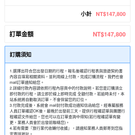
小計
NT$147,800
訂單金額
NT$147,800
訂購須知
1.選擇出符合您出發日期的行程，報名後確認行程表與旅遊契約書
內容且填寫相關資料，並利用線上付款，完成訂購流程，我們也會
mail訂單通知給您。
2.詳細付款內容請依照行程內容頁中的付款說明。若您是訂購須立
即付款的行程，請立即於線上即時完成 全額付款，若逾時未付，本
站系統將自動取消訂單，不會保留您的訂位。
3.付款完成後，系統會 mail封付款成功通知信函給您，經專屬服務
人員訂單確認OK後，最晚於出發前三天，提供行程確認單與團體行
程確認文件給您，您也可以在訂單查詢中得知(若行程確認單有變
更，業務人員會於出發前聯絡您)。
4.若有需要『旅行業代收轉付收據』，請通知業務人員郵寄到您指
定寄送地址。