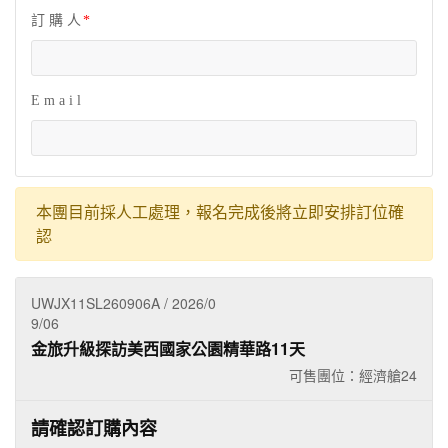
訂 購 人
E m a i l
本團目前採人工處理，報名完成後將立即安排訂位確
認
UWJX11SL260906A / 2026/0
9/06
金旅升級探訪美西國家公園精華路11天
可售團位：經濟艙
24
請確認訂購內容