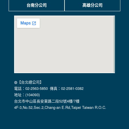
保護政策，其資料處理措施不適用本網站隱私權保護政策，本
台南分公司
高雄分公司
公司不負任何連帶責任。
本網站將在事前或註冊登錄取得您的同意後，傳送商業性資料
或電子郵件給您。本公司除了在該資料或電子郵件上註明是由
本公司發送，也會在該資料或電子郵件上提供您能隨時停止接
收這些資料或電子郵件的方法及說明。
資料使用:
本公司不會向任何人出售或出借您的個人識別資料。
在以下情況下， 本公司會向其他人士或公司提供您的個人識別
資料：
1.遵守法令或政府機關的要求；或我們發覺您在網站上的行為
違反本公司旗下網站的會員條款或產品、服務的特定使用指
南。
◍【台北總公司】
2.為了保護使用者個人隱私，我們無法為您查詢其他使用者的
電話：02-2563-5850 傳真：02-2581-0382
帳號資料。若您有相關法律上問題需查閱他人資料時，請務必
地址：(104093)
向警政單位提出告訴，我們將全力配合警政單位調查並提供所
台北市中山區長安東路二段52號4樓/7樓
有相關資料，以協助調查及破案！
4F-3,No.52,Sec.2,Chang-an E.Rd,Taipei Taiwan R.O.C.
自我保護措施:
請妥善保管您在本公司及相關企業伙伴網站的帳號、密碼或個
人資料，不要將任何資料、密碼提供給任何人。並在您使用完