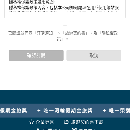
隱私權保護政策適用範圍:
隱私權保護政策內容，包括本公司如何處理在用戶使用網站服
務時收集到的身份識別資料，也包括本公司如何處理在商業合
作與本公司合作時分享的任何身份識別資料。隱私權保護政策
不適用於本公司以外的公司或網站群，與非本站所僱用或管理
人員。例如您透過本公司旗下網站上的廣告廠商連結，這些置
已閱讀並同意「訂購須知」、「旅遊契約書」、及「隱私權政
放連結的廠商也可能蒐集您個人的資料。對於您主動提供的個
策」。
人資訊，這些廣告廠商或連結網站有其個別的隱私權保護政
策，其資料處理措施不適用於本公司隱私權保護政策。
您個人在本網站上的聊天室或討論區中任意公開個人資料的行
確認訂購
取消
為，在非經加密的保護下，亦不適用於本公司隱私權保護政
策。
資料的蒐集與使用方式:
為了在本網站提供您最佳的互動性服務，可能會請您提供相關
個人的資料，其範圍如下：
本網站在您使用服務信箱、問卷調查等互動性功能時，會保留
您所提供的姓名、電子郵件地址、聯絡方式及使用時間等。
於一般瀏覽時，伺服器會自行記錄相關行徑，包括您使用連線
期金旅獎
✦ 唯一河輪假期金旅獎
✦ 唯一榮獲澳
設備的 IP 位址、使用時間、使用的瀏覽器、瀏覽及點選資料記
錄等，做為我們增進網站服務的參考依據，此記錄為內部應
企業專區
旅遊契約書下載
用，決不對外公布。