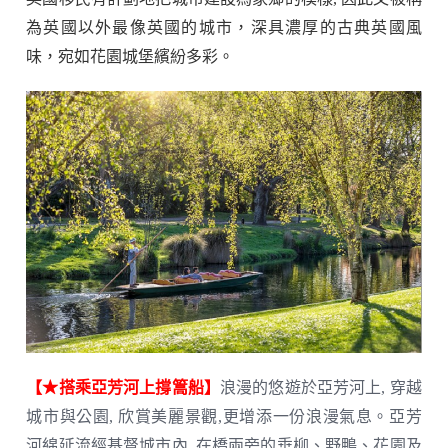
為英國以外最像英國的城市，深具濃厚的古典英國風
味，宛如花園城堡繽紛多彩。
【★搭乘亞芳河上撐篙船】
浪漫的悠遊於亞芳河上, 穿越
城市與公園, 欣賞美麗景觀,更增添一份浪漫氣息。亞芳
河綿延流經基督城市內, 在橋兩旁的垂柳、野鴨、花園及