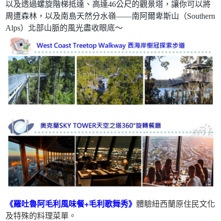
以及透過螺旋階梯抵達、高達46公尺的觀景塔，讓你可以將
周遭森林，以及南島天然分水嶺——南阿爾卑斯山（Southern
Alps）北部山脈的風光盡收眼底～
《羅吐魯阿毛利風味餐+毛利歌舞秀》
體驗紐西蘭原住民文化
及特殊的料理菜單。