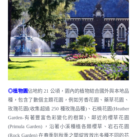
◎植物園
佔地約 21 公頃，園內的植物結合國外與本地品
種，包含了數個主題花園，例如芳香花園、藥草花園、
玫瑰花園(收集超過 250 種玫瑰品種)、石楠花園(Heather
Garden-有著豐富色彩變化的樹葉)、鄰近的櫻草花園
(Primula Garden) ，沿著小溪種植各類櫻草、岩石花園
(Rock Garden) 在春季到秋季之間綻放放出多種不同的花