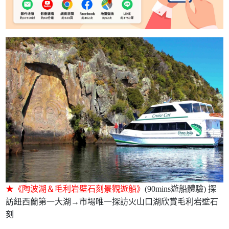
★《陶波湖＆毛利岩壁石刻景觀遊船》
(90mins遊船體驗) 探
訪紐西蘭第一大湖→市場唯一探訪火山口湖欣賞毛利岩壁石
刻