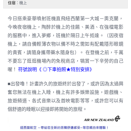
住宿
：機上
今日搭乘豪華噴射班機直飛紐西蘭第一大城－奧克蘭，
今晚夜宿機上，陶醉於機上的佳餚、美酒、在強檔電影
的服務中，進入夢鄉，班機於隔日上午抵達。（因夜宿
機上，請自備輕薄衣物以備不時之需如有配戴隱形眼鏡
的貴賓，請隨身攜帶藥水隨身包）。 在登機之前，千萬
不要忘了逛逛機場內的免稅商店，犒賞一下辛勞的自己
符號說明《 ◎
喔！
下車拍照
★特別安排》
■出發嚕！計畫許久的旅遊終於出發了，或許因為太過興
奮您無法在機上入睡，機上有許多娛樂設施，遊戲機、
旅遊頻道、各式音樂以及首映電影等等，或許您可以有
個舒適的睡眠以迎接即將開始的旅程。