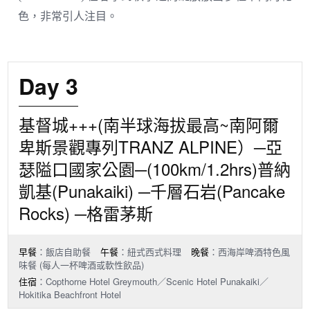
色，非常引人注目。
Day 3
基督城+++(南半球海拔最高~南阿爾
卑斯景觀專列TRANZ ALPINE）─亞
瑟隘口國家公園─(100km/1.2hrs)普納
凱基(Punakaiki) ─千層石岩(Pancake
Rocks) ─格雷茅斯
早餐
：飯店自助餐
午餐
：紐式西式料理
晚餐
：西海岸啤酒特色風
味餐 (每人一杯啤酒或軟性飲品)
住宿
：Copthorne Hotel Greymouth／Scenic Hotel Punakaiki／
Hokitika Beachfront Hotel