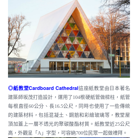
◎紙教堂Cardboard Cathedral
這座紙教堂由日本著名
建築師坂茂打造設計，運用了104根硬紙管做樑柱，紙管
每根直徑60公分、長16.5公尺，同時也使用了一些傳統
的建築材料，包括混凝土、鋼筋和彩繪玻璃等，教堂屋
頂加蓋上一層不透光的聚碳酸酯材質。紙教堂近25公尺
高，外觀呈「A」字型，可容納700位民眾一起做禮拜。