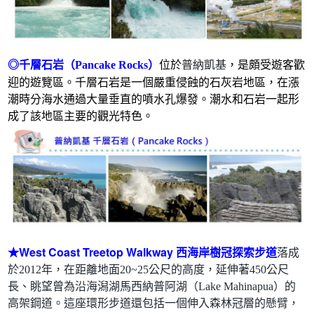
◎千層石岩（Pancake Rocks）
位於
普納凱基
，是頗受遊客歡
石灰岩
迎的遊覽區。千層石岩是一個嚴重侵蝕的
地區，在漲
潮時分海水通過大量垂直的噴水孔爆發。潮水和石岩一起形
成了該地區主要的觀光特色。
★
West Coast Treetop Walkway
西海岸樹冠探索步道
落成
於2012年，在距離地面20~25公尺的高度，延伸著450公尺
長、眺望曾為沿海潟湖馬西納普阿湖（Lake Mahinapua）的
高架鋼道。這座環形步道還包括一個伸入森林冠層的懸臂，