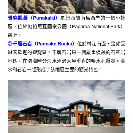
普納凱基（Punakaiki）
是紐西蘭
南島
西岸
的一個小社
區，位於
帕帕羅瓦國家公園
（Paparoa National Park）
邊上。
◎千層石岩（Pancake Rocks）
位於村莊南面，是頗受
遊客歡迎的遊覽區。千層石岩是一個嚴重侵蝕的
石灰岩
地區，在漲潮時分海水通過大量垂直的噴水孔爆發。潮
水和石岩一起形成了該地區主要的觀光特色。