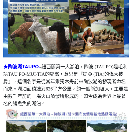
★陶波湖TAUPO-
-紐西蘭第一大湖泊，陶波 (TAUPO)是毛利
語TAU PO-MUI-TIA的縮寫，意思是『提亞 (TIA)的偉大披
肩』，這個名字是從當年乘獨木舟前來陶波湖的發現者命名
而來。湖泊面積達到626平方公里，約一個新加坡大，主要是
由數千年前的一場火山噴發所形成的，如今成為世界上最著
名的鱒魚魚釣湖泊。