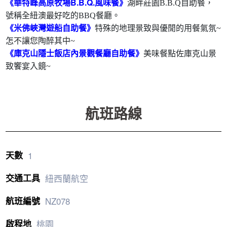
《華特峰高原牧場B.B.Q.風味餐》
湖畔莊園B.B.Q自助餐，
號稱全紐澳最好吃的BBQ餐廳。
《米佛峽灣遊船自助餐》
特殊的地理景致與優閒的用餐氣氛~
怎不讓您陶醉其中~
《
庫克山隱士飯店內景觀餐廳自助餐》
美味餐點佐庫克山景
致饗宴入鏡~
1
紐西蘭航空
NZ078
桃園