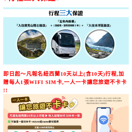
即日起～凡報名紐西蘭10天以上(含10天)行程,加
贈每人1張WIFI SIM卡,一人一卡讓您旅遊不卡卡
!!