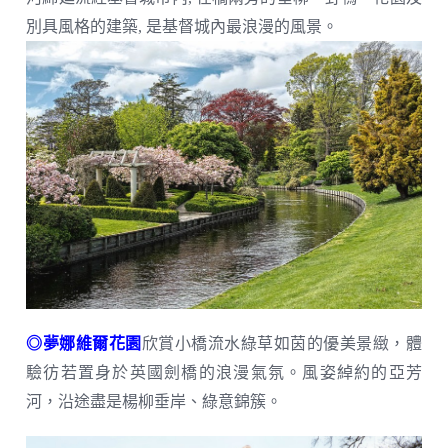
別具風格的建築, 是基督城內最浪漫的風景。
◎夢娜維爾花園
欣賞小橋流水綠草如茵的優美景緻，體
驗彷若置身於英國劍橋的浪漫氣氛。風姿綽約的亞芳
河，沿途盡是楊柳垂岸、綠意錦簇。