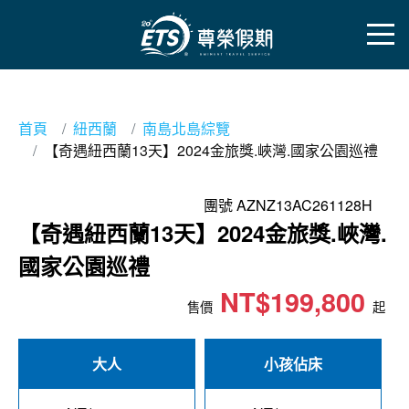
首頁
紐西蘭
南島北島綜覽
【奇遇紐西蘭13天】2024金旅獎.峽灣.國家公園巡禮
團號 AZNZ13AC261128H
【奇遇紐西蘭13天】2024金旅獎.峽灣.
國家公園巡禮
NT$199,800
售價
起
大人
小孩佔床