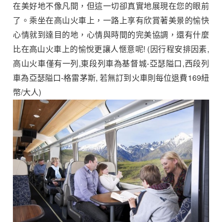
在美好地不像凡間，但這一切卻真實地展現在您的眼前
了。乘坐在高山火車上，一路上享有欣賞著美景的愉快
心情就到達目的地，心情與時間的完美協調，還有什麼
比在高山火車上的愉悅更讓人愜意呢!
(因行程安排因素,
高山火車僅有一列,東段列車為基督城-亞瑟隘口,西段列
車為亞瑟隘口-格雷茅斯, 若無訂到火車則每位退費169紐
幣/大人)