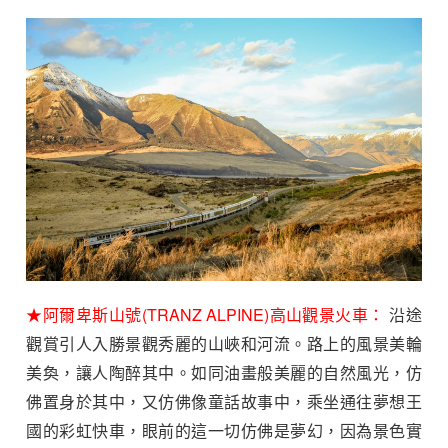
★阿爾卑斯山號(TRANZ ALPINE)高山觀景火車：
沿途
觀賞引人入勝景觀秀麗的山峽和河流。路上的風景美輪
美奐，讓人陶醉其中。如同油畫般美麗的自然風光，仿
佛置身於其中，又仿佛像童話故事中，乘坐通往夢想王
國的彩虹快車，眼前的這一切仿佛是夢幻，因為景色實