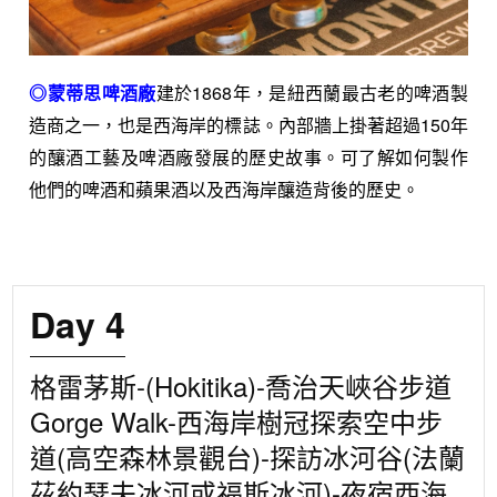
◎蒙蒂思啤酒廠
建於1868年，是紐西蘭最古老的啤酒製
造商之一，也是西海岸的標誌。內部牆上掛著超過150年
的釀酒工藝及啤酒廠發展的歷史故事。可了解如何製作
他們的啤酒和蘋果酒以及西海岸釀造背後的歷史。
Day 4
格雷茅斯-(Hokitika)-喬治天峽谷步道
Gorge Walk-西海岸樹冠探索空中步
道(高空森林景觀台)-探訪冰河谷(法蘭
茲約瑟夫冰河或福斯冰河)-夜宿西海