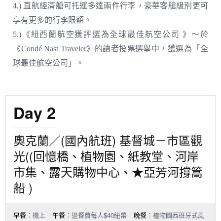
4.) 直航經濟艙可托運多達兩件行李，豪華客艙級別更可
享有更多的行李限額。
5.)《紐西蘭航空獲評選為全球最佳航空公司 》～於
《Condé Nast Traveler》的讀者投票選舉中，獲選為「全
球最佳航空公司」。
Day 2
奧克蘭／(國內航班) 基督城－市區觀
光((回憶橋、植物園、紙教堂、河岸
市集、露天購物中心、★亞芳河撐篙
船 )
早餐
：機上
午餐
：退餐費每人$40紐幣
晚餐
：植物園西班牙式風