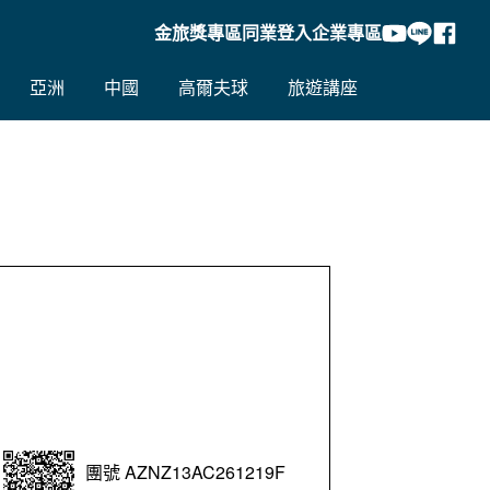
金旅獎專區
同業登入
企業專區
亞洲
中國
高爾夫球
旅遊講座
團號 AZNZ13AC261219F