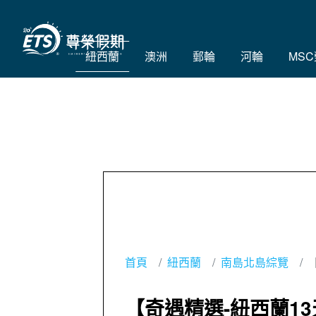
紐西蘭
澳洲
郵輪
河輪
MS
首頁
紐西蘭
南島北島綜覽
【奇遇精選-紐西蘭1