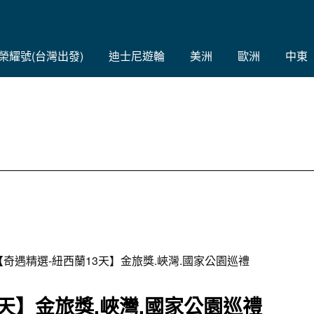
C榮耀號(台灣出發)
迪士尼遊輪
美洲
歐洲
中東
【奇遇精選-紐西蘭13天】金旅獎.峽灣.國家公園巡禮
3天】金旅獎.峽灣.國家公園巡禮