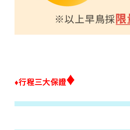
♦
♦行程三大保證