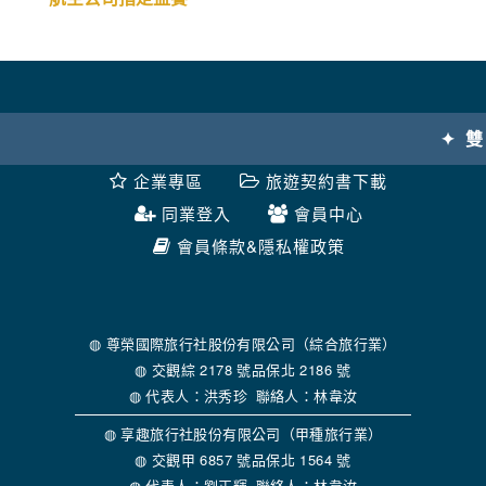
◍【長榮高爾夫假期 、松山愛媛溫泉5日3場球】
航空公司指定盃賽
✦ 雙倍保障-履約