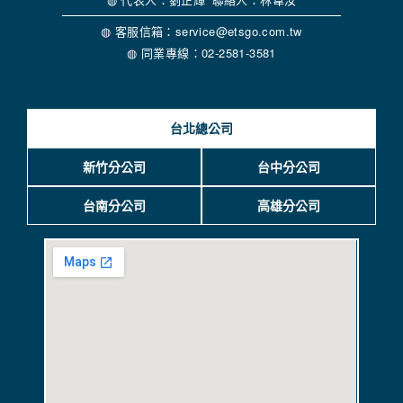
企業專區
旅遊契約書下載
同業登入
會員中心
會員條款&隱私權政策
◍ 尊榮國際旅行社股份有限公司（綜合旅行業）
◍ 交觀綜 2178 號品保北 2186 號
◍ 代表人：洪秀珍 聯絡人：林韋汝
◍ 享趣旅行社股份有限公司（甲種旅行業）
◍ 交觀甲 6857 號品保北 1564 號
◍ 代表人：劉正輝 聯絡人：林韋汝
◍ 客服信箱：service@etsgo.com.tw
◍ 同業專線：02-2581-3581