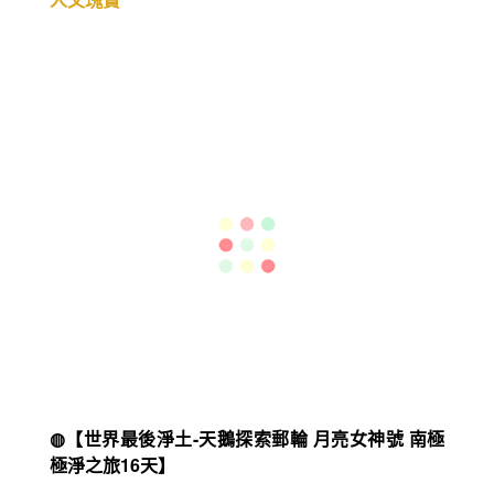
◍【MSC神女領航 北歐雙峽灣盛宴13天】瑞典、
挪威、丹麥、北德
峽灣與古城交織的夢幻航程，穿越北歐壯麗山海與
人文瑰寶