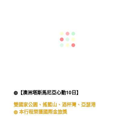
◍【東澳蒂莉雪9日】
廚師帽饗宴、徒步美食地圖、登三塔暢遊農莊
◍ 本行程榮獲國際金旅獎