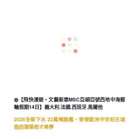
◍【澳洲塔斯馬尼亞心動10日】
雙國家公園、搖籃山、酒杯灣、亞瑟港
◍ 本行程榮獲國際金旅獎