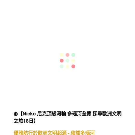
◍【世界最後淨土-天鵝探索郵輪 月亮女神號 熱情
巴西+南極極淨之旅19天】
尋訪南極、純淨之景、大地之聲、極境之美