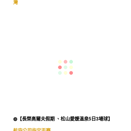
◍【荷美郵輪阿拉斯加經典之旅15天】
獨家育空地區、丹奈利國家公園、威廉王子冰河峽
灣