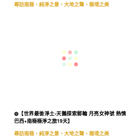
◍【世界最後淨土-天鵝探索郵輪 月亮女神號 南極
極淨之旅16天】
尋訪南極、純淨之景、大地之聲、極境之美