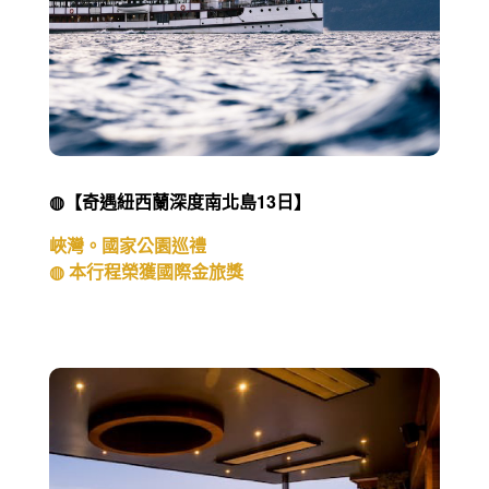
◍【奇遇紐西蘭深度南北島13日】