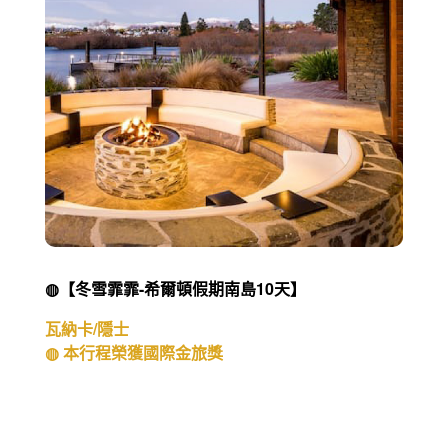
峽灣。國家公園巡禮
◍ 本行程榮獲國際金旅獎