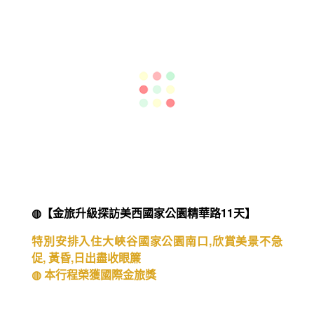
◍【冬雪霏霏-希爾頓假期南島10天】
瓦納卡/隱士
◍ 本行程榮獲國際金旅獎