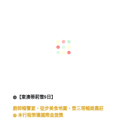
◍【金旅升級探訪美西國家公園精華路11天】
特別安排入住大峽谷國家公園南口,欣賞美景不急
促, 黃昏,日出盡收眼簾
◍ 本行程榮獲國際金旅獎