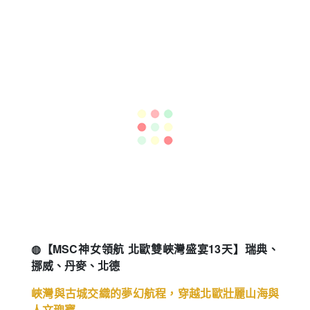
◍【飛快漫遊・文藝新章MSC亞細亞號西地中海郵
輪假期14日】義大利.法國.西班牙.馬爾他
2026全新下水 22萬噸旗艦，穿梭歐洲中世紀古城
造訪建築奇才美學