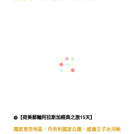
◍【Nicko 尼克頂級河輪 多瑙河全覽 探尋歐洲文明
之旅18日】
優雅航行於歐洲文明起源 - 璀燦多瑙河