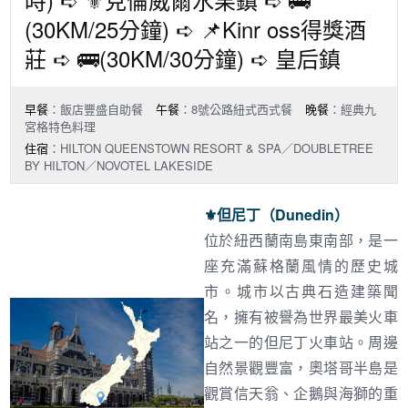
(30KM/25分鐘) ➪ 📌Kinr oss得獎酒
莊 ➪ 🚌(30KM/30分鐘) ➪ 皇后鎮
早餐
：飯店豐盛自助餐
午餐
：8號公路紐式西式餐
晚餐
：經典九
宮格特色料理
住宿
：HILTON QUEENSTOWN RESORT & SPA／DOUBLETREE
BY HILTON／NOVOTEL LAKESIDE
⚜︎
但尼丁（Dunedin）
位於紐西蘭南島東南部，是一
座充滿蘇格蘭風情的歷史城
市。城市以古典石造建築聞
名，擁有被譽為世界最美火車
站之一的但尼丁火車站。周邊
自然景觀豐富，奧塔哥半島是
觀賞信天翁、企鵝與海獅的重