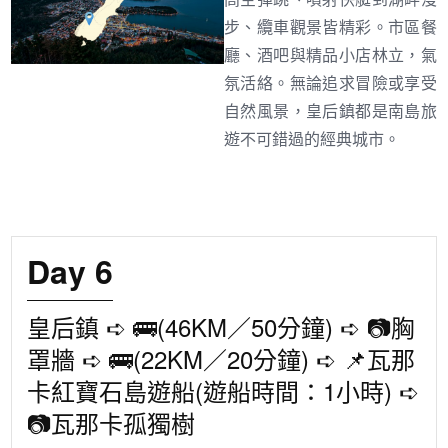
步、纜車觀景皆精彩。市區餐
廳、酒吧與精品小店林立，氣
氛活絡。無論追求冒險或享受
自然風景，皇后鎮都是南島旅
遊不可錯過的經典城市。
Day 6
皇后鎮 ➪ 🚌(46KM／50分鐘) ➪ 📷胸
罩牆 ➪ 🚌(22KM／20分鐘) ➪ 📌瓦那
卡紅寶石島遊船(遊船時間：1小時) ➪
📷瓦那卡孤獨樹