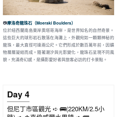
📷
摩洛奇龍珠石（Moeraki Boulders）
位於紐西蘭南島東岸奧塔哥海岸，是世界知名的自然奇景。
這些巨大的球形岩石散落在海灘上，外觀宛如一顆顆神秘的
龍珠，最大直徑可達兩公尺。它們形成於數百萬年前，因礦
物層層凝結而成。隨著潮汐與光影變化，龍珠石呈現不同風
貌，充滿奇幻感，是攝影愛好者與旅客必訪的打卡景點。
Day 4
但尼丁市區觀光 ➪ 🚌(220KM/2.5小
時) ➪ ⚜︎克倫威爾水果鎮 ➪ 🚌