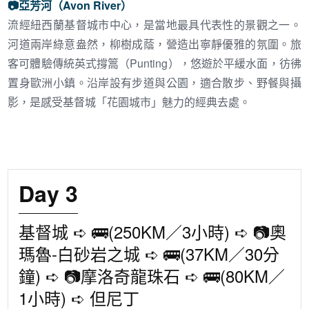
📷
亞芳河（Avon River）
流經紐西蘭基督城市中心，是當地最具代表性的景觀之一。
河道兩岸綠意盎然，柳樹成蔭，營造出寧靜優雅的氛圍。旅
客可體驗傳統英式撐篙（Punting），悠遊於平緩水面，彷彿
置身歐洲小鎮。沿岸設有步道與公園，適合散步、野餐與攝
影，是感受基督城「花園城市」魅力的經典去處。
Day 3
基督城 ➪ 🚌(250KM／3小時) ➪ 📷奧
瑪魯-白砂岩之城 ➪ 🚌(37KM／30分
鐘) ➪ 📷摩洛奇龍珠石 ➪ 🚌(80KM／
1小時) ➪ 但尼丁