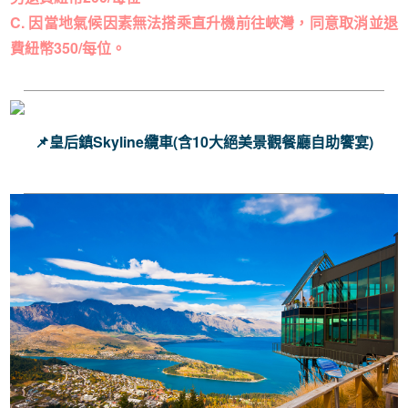
C. 因當地氣候因素無法搭乘直升機前往峽灣，同意取消並退
費紐幣350/每位。
📌皇后鎮Skyline纜車(含10大絕美景觀餐廳自助饗宴)