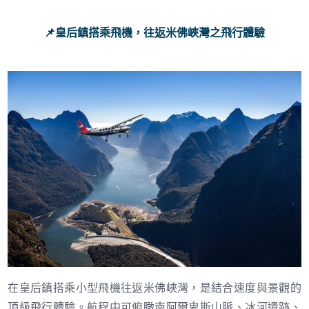
📌皇后鎮搭乘飛機，往返米佛峽灣之飛行體驗
在皇后鎮搭乘小型飛機往返米佛峽灣，是結合速度與景觀的
頂級飛行體驗。航程中可俯瞰南阿爾卑斯山脈、冰河遺跡、