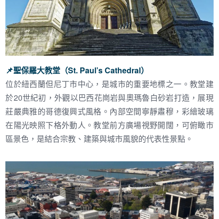
📌
聖保羅大教堂（St. Paul’s Cathedral）
位於紐西蘭但尼丁市中心，是城市的重要地標之一。教堂建
於20世紀初，外觀以巴西花崗岩與奧瑪魯白砂岩打造，展現
莊嚴典雅的哥德復興式風格。內部空間寧靜肅穆，彩繪玻璃
在陽光映照下格外動人。教堂前方廣場視野開闊，可俯瞰市
區景色，是結合宗教、建築與城市風貌的代表性景點。