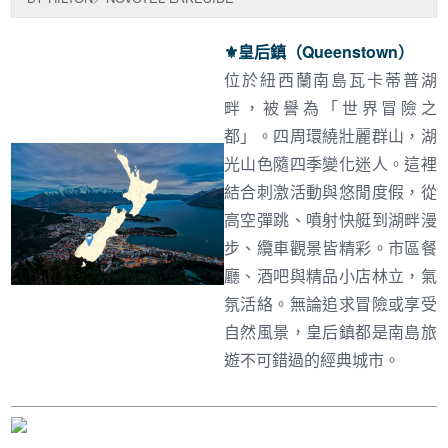
⚜︎
皇后鎮（Queenstown）
位於紐西蘭南島瓦卡蒂普湖
畔，被譽為「世界冒險之
都」。四周環繞壯麗群山，湖
光山色隨四季變化迷人。這裡
結合刺激活動與悠閒度假，從
高空彈跳、噴射快艇到湖畔漫
步、纜車觀景皆精彩。市區餐
廳、酒吧與精品小店林立，氣
氛活絡。無論追求冒險或享受
自然風景，皇后鎮都是南島旅
遊不可錯過的經典城市。