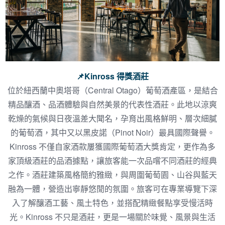
📌
Kinross 得獎酒莊
位於紐西蘭中奧塔哥（Central Otago）葡萄酒產區，是結合
精品釀酒、品酒體驗與自然美景的代表性酒莊。此地以涼爽
乾燥的氣候與日夜溫差大聞名，孕育出風格鮮明、層次細膩
的葡萄酒，其中又以黑皮諾（Pinot Noir）最具國際聲譽。
Kinross 不僅自家酒款屢獲國際葡萄酒大獎肯定，更作為多
家頂級酒莊的品酒據點，讓旅客能一次品嚐不同酒莊的經典
之作。酒莊建築風格簡約雅緻，與周圍葡萄園、山谷與藍天
融為一體，營造出寧靜悠閒的氛圍。旅客可在專業導覽下深
入了解釀酒工藝、風土特色，並搭配精緻餐點享受慢活時
光。Kinross 不只是酒莊，更是一場關於味覺、風景與生活