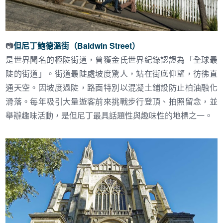
📷
但尼丁鮑德溫街（Baldwin Street）
是世界聞名的極陡街道，曾獲金氏世界紀錄認證為「全球最
陡的街道」。街道最陡處坡度驚人，站在街底仰望，彷彿直
通天空。因坡度過陡，路面特別以混凝土鋪設防止柏油融化
滑落。每年吸引大量遊客前來挑戰步行登頂、拍照留念，並
舉辦趣味活動，是但尼丁最具話題性與趣味性的地標之一。