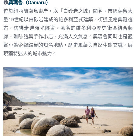
📷
奧瑪魯（Oamaru）
位於紐西蘭南島東岸，以「白砂岩之城」聞名。市區保留大
量19世紀以白砂岩建成的維多利亞式建築，街道風格典雅復
古，彷彿走進時光隧道。著名的維多利亞歷史街區結合藝
廊、咖啡館與手作小店，充滿人文氣息。奧瑪魯同時也是觀
賞小藍企鵝歸巢的知名地點，歷史風華與自然生態交織，展
現獨特迷人的城市魅力。