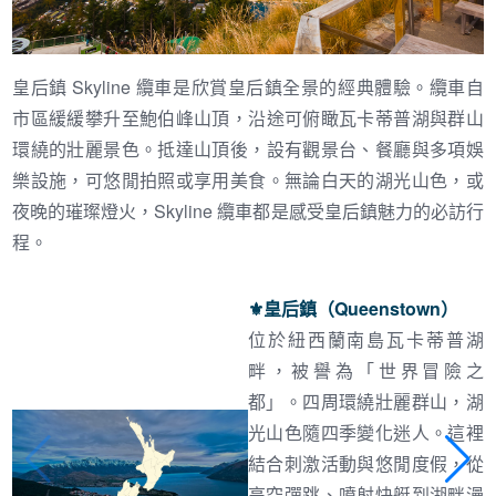
皇后鎮 Skyline 纜車是欣賞皇后鎮全景的經典體驗。纜車自
市區緩緩攀升至鮑伯峰山頂，沿途可俯瞰瓦卡蒂普湖與群山
環繞的壯麗景色。抵達山頂後，設有觀景台、餐廳與多項娛
樂設施，可悠閒拍照或享用美食。無論白天的湖光山色，或
夜晚的璀璨燈火，Skyline 纜車都是感受皇后鎮魅力的必訪行
程。
⚜︎
皇后鎮（Queenstown）
位於紐西蘭南島瓦卡蒂普湖
畔，被譽為「世界冒險之
都」。四周環繞壯麗群山，湖
光山色隨四季變化迷人。這裡
結合刺激活動與悠閒度假，從
高空彈跳、噴射快艇到湖畔漫