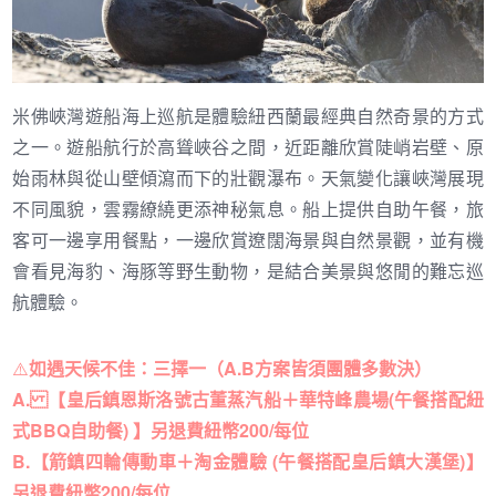
米佛峽灣遊船海上巡航是體驗紐西蘭最經典自然奇景的方式
之一。遊船航行於高聳峽谷之間，近距離欣賞陡峭岩壁、原
始雨林與從山壁傾瀉而下的壯觀瀑布。天氣變化讓峽灣展現
不同風貌，雲霧繚繞更添神秘氣息。船上提供自助午餐，旅
客可一邊享用餐點，一邊欣賞遼闊海景與自然景觀，並有機
會看見海豹、海豚等野生動物，是結合美景與悠閒的難忘巡
航體驗。
⚠️
如遇天候不佳：三擇一（A.B方案皆須團體多數決）
A. 【皇后鎮恩斯洛號古董蒸汽船＋華特峰農場(午餐搭配紐
式BBQ自助餐) 】另退費紐幣200
/
每位
B.【箭鎮四輪傳動車＋淘金體驗 (午餐搭配皇后鎮大漢堡)】
另退費紐幣200
/
每位