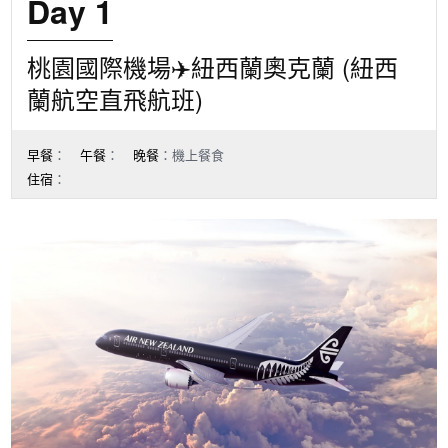
Day 1
桃園國際機場✈️紐西蘭奧克蘭 (紐西
蘭航空直飛航班)
早餐
：
午餐
：
晚餐
：機上餐食
住宿
：