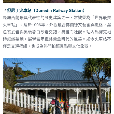
📌
但尼丁火車站（Dunedin Railway Station）
是紐西蘭最具代表性的歷史建築之一，常被譽為「世界最美
火車站」。建於1906年，外觀融合佛蘭德文藝復興風格，黑
色玄武岩與奧瑪魯白砂岩交錯，典雅而壯觀。站內馬賽克地
磚細緻華麗，展現當年鐵路黃金時代的風華。如今火車站不
僅是交通樞紐，也成為熱門拍照景點與文化象徵。