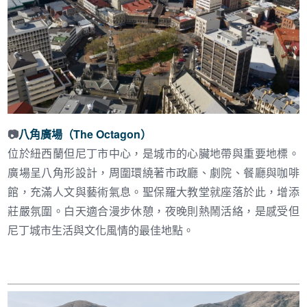
📷
八角廣場（The Octagon）
位於紐西蘭但尼丁市中心，是城市的心臟地帶與重要地標。
廣場呈八角形設計，周圍環繞著市政廳、劇院、餐廳與咖啡
館，充滿人文與藝術氣息。聖保羅大教堂就座落於此，增添
莊嚴氛圍。白天適合漫步休憩，夜晚則熱鬧活絡，是感受但
尼丁城市生活與文化風情的最佳地點。