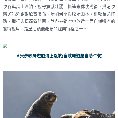
峽谷與高山湖泊，視野震撼壯麗。抵達米佛峽灣後，搭配峽
灣遊船近距離欣賞瀑布、陡峭岩壁與原始雨林。相較長途陸
路，飛行大幅節省時間，並帶來從空中欣賞世界自然遺產的
獨特視角，是皇后鎮最難忘的經典行程之一。
📌米佛峽灣遊船海上巡航(含峽灣遊船自助午餐)