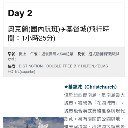
Day 2
奧克蘭(國內航班)✈️基督城(飛行時
間：1小時25分)
早餐
：機上
午餐
：退餐費每人$40紐幣
晚餐
：紐式肋排料理(戰斧
肋排)
住宿
：DISTINCTION／DOUBLE TREE B Y HILTON／ELMS
HOTEL(superior)
⚜︎
基督城（Christchurch）
位於紐西蘭南島，是南島最大
城市，被譽為「花園城市」。
城市融合英式典雅風格與現代
創意，擁有廣闊的公園綠地、
雅芳河撐篙、植物園等經典景