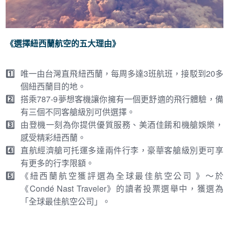
《選擇紐西蘭航空的五大理由》
1️⃣
唯一由台灣直飛紐西蘭，每周多達3班航班，接駁到20多
個紐西蘭目的地。
2️⃣
搭乘787-9夢想客機讓你擁有一個更舒適的飛行體驗，備
有三個不同客艙級別可供選擇。
3️⃣
由登機一刻為你提供優質服務、美酒佳餚和機艙娛樂，
感受精彩紐西蘭。
4️⃣
直航經濟艙可托運多達兩件行李，豪華客艙級別更可享
有更多的行李限額。
5️⃣
《紐西蘭航空獲評選為全球最佳航空公司 》～於
《Condé Nast Traveler》的讀者投票選舉中，獲選為
「全球最佳航空公司」。