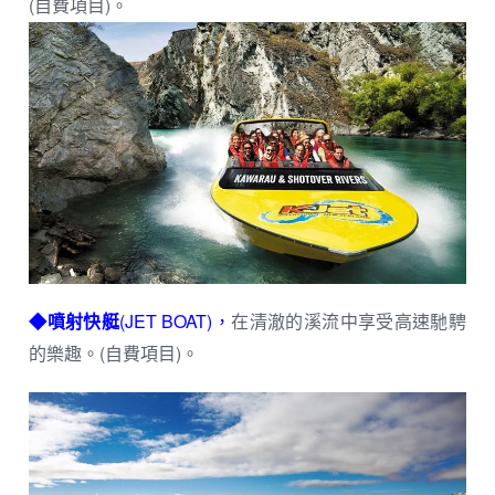
(自費項目)。
◆噴射快艇
(JET BOAT)，
在清澈的溪流中享受高速馳騁
的樂趣。(自費項目)。