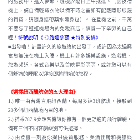
的服務中，進入夢鄉，班機於隔日上午抵達。（因夜宿
機上，請自備輕薄衣物以備不時之需如有配戴隱形眼鏡
的貴賓，請隨身攜帶藥水隨身包）。 在登機之前，千萬
不要忘了逛逛機場內的免稅商店，犒賞一下辛勞的自己
喔！
符號說明《 ◎路過參觀 ★特別安排》
■出發嚕！計畫許久的旅遊終於出發了，或許因為太過興
奮您無法在機上入睡，機上有許多娛樂設施，遊戲機、
旅遊頻道、各式音樂以及首映電影等等，或許您可以有
個舒適的睡眠以迎接即將開始的旅程。
《選擇紐西蘭航空的五大理由》
1.) 唯一由台灣直飛紐西蘭，每周多達3班航班，接駁到
20多個紐西蘭境內目的地。
2.) 搭乘787-9夢想客機讓你擁有一個更舒適的飛行體驗，
備有三個不同客艙級別可供選擇。
3.) 由登機一刻為你提供優質服務、美酒佳餚和機艙娛