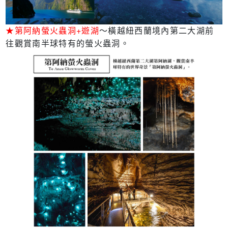
★第阿納螢火蟲洞+遊湖
～橫越紐西蘭境內第二大湖前
往觀賞南半球特有的螢火蟲洞。