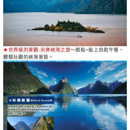
★世界級的景觀-米佛峽灣之旅
～遊船+船上自助午餐、
體驗壯觀的峽灣景致。