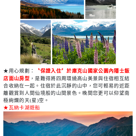
〝保證入住〞於庫克山國家公園內隱士飯
★用心規劃：
店面山房型
，是難得將四周環繞高山美景與住宿相互結
合收納在一起。住宿於此沉靜的山中，您可輕易的近距
離觀賞到人間仙境般的山間景色。晚間您更可以仰望南
極絢爛的天(星)空。
★瓦納卡湖遊船