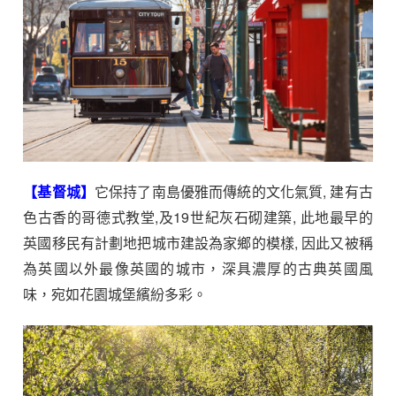
【基督城】
它保持了南島優雅而傳統的文化氣質, 建有古
色古香的哥德式教堂,及19世紀灰石砌建築, 此地最早的
英國移民有計劃地把城市建設為家鄉的模樣, 因此又被稱
為英國以外最像英國的城市，深具濃厚的古典英國風
味，宛如花園城堡繽紛多彩。