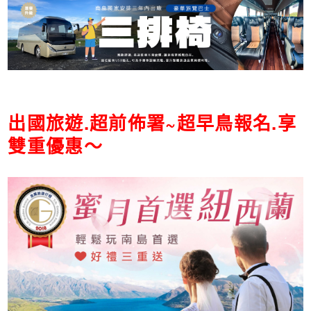
出國旅遊.超前佈署~超早鳥報名.享
雙重優惠～