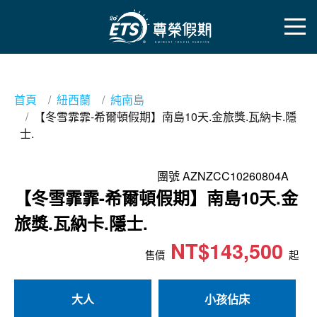
首頁
紐西蘭
純南島
【冬雪霏霏-希爾頓假期】南島10天.金旅獎.瓦納卡.隱
士.
團號 AZNZCC10260804A
【冬雪霏霏-希爾頓假期】南島10天.金
旅獎.瓦納卡.隱士.
NT$143,500
售價
起
大人
小孩佔床