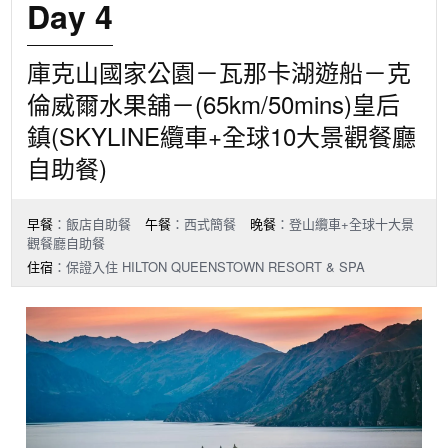
Day 4
庫克山國家公園－瓦那卡湖遊船－克
倫威爾水果舖－(65km/50mins)皇后
鎮(SKYLINE纜車+全球10大景觀餐廳
自助餐)
早餐
：飯店自助餐
午餐
：西式簡餐
晚餐
：登山纜車+全球十大景
觀餐廳自助餐
住宿
：保證入住 HILTON QUEENSTOWN RESORT & SPA