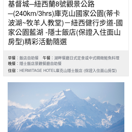
基督城─紐西蘭8號觀景公路
─(240km/3hrs)庫克山國家公園(蒂卡
波湖~牧羊人教堂)－紐西健行步道-國
家公園藍湖 -隱士飯店(保證入住面山
房型)精彩活動隨選
早餐
：飯店自助餐
午餐
：湖畔餐廳日式定食或中式精緻鮭魚料理
晚餐
：隱士飯店景觀餐廳自助餐
住宿
：HERMITAGE HOTEL庫克山隱士飯店 (保證入住面山房型)