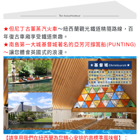
★但尼丁古董蒸汽火車
～紐西蘭觀光鐵道精隨路線，百
年復古車廂享受鐵道樂趣。
★南島第一大城基督城著名的亞芳河撐篙船(PUNTING)
～
讓您體會英國式的浪漫。
【請享用我們在紐西蘭為您精心安排的高標準風味餐】：