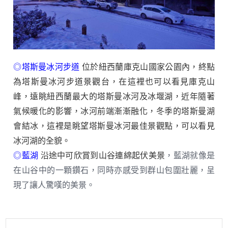
◎
塔斯曼冰河步道
位於紐西蘭庫克山國家公園內
，
終點
為塔斯曼冰河步道景觀台
，
在這裡也可以看見庫克山
峰
，
遠眺紐西蘭最大的塔斯曼冰河及冰堰湖
，
近年隨著
氣候暖化的影響
，
冰河前端漸漸融化
，
冬季的塔斯曼湖
會結冰
，
這裡是眺望塔斯曼冰河最佳景觀點
，可以看見
冰河湖的全貌。
◎
藍湖
沿途中可欣賞到山谷連綿起伏美景
，
藍湖就像是
在山谷中的一顆鑽石
，
同時亦感受到群山包圍壯麗
，呈
現了讓人驚嘆的美景。