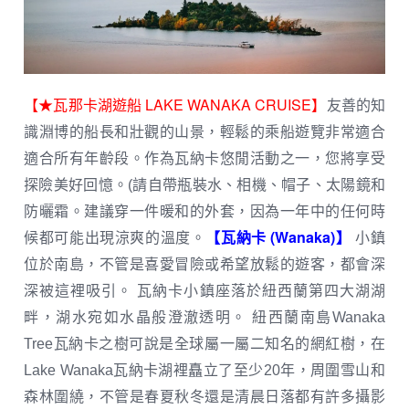
【★瓦那卡湖遊船 LAKE WANAKA CRUISE】
友善的知
識淵博的船長和壯觀的山景，輕鬆的乘船遊覽非常適合
適合所有年齡段。作為瓦納卡悠閒活動之一，您將享受
探險美好回憶。(請自帶瓶裝水、相機、帽子、太陽鏡和
防曬霜。建議穿一件暖和的外套，因為一年中的任何時
【瓦納卡 (Wanaka)】
候都可能出現涼爽的溫度。
小鎮
位於南島，不管是喜愛冒險或希望放鬆的遊客，都會深
深被這裡吸引。 瓦納卡小鎮座落於紐西蘭第四大湖湖
畔，湖水宛如水晶般澄澈透明。 紐西蘭南島Wanaka
Tree瓦納卡之樹可說是全球屬一屬二知名的網紅樹，在
Lake Wanaka瓦納卡湖裡矗立了至少20年，周圍雪山和
森林圍繞，不管是春夏秋冬還是清晨日落都有許多攝影