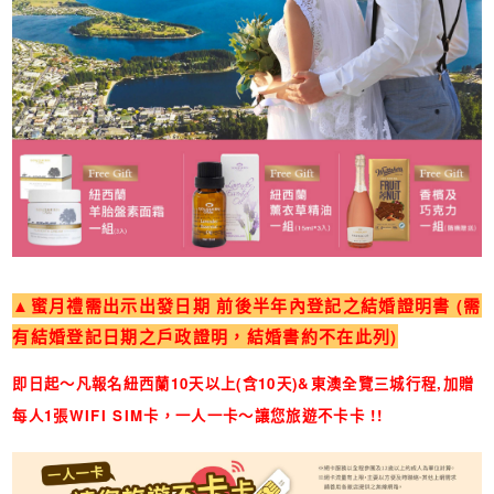
▲蜜月禮需出示出發日期 前後半年內登記之結婚證明書 (需
有結婚登記日期之戶政證明，結婚書約不在此列)
即日起～凡報名紐西蘭10天以上(含10天)&東澳全覽三城行程,加贈
每人1張WIFI SIM卡，一人一卡～讓您旅遊不卡卡 !!