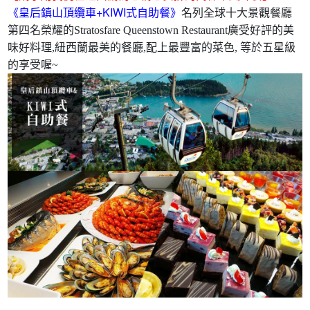
《皇后鎮山頂纜車+KIWI式自助餐》
名列全球十大景觀餐廳
第四名榮耀的Stratosfare Queenstown Restaurant廣受好評的美
味好料理,紐西蘭最美的餐廳,配上最豐富的菜色, 等於五星級
的享受喔~