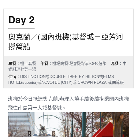
Day 2
奧克蘭／(國內班機)基督城－亞芳河
撐篙船
早餐
：機上套餐
午餐
：機場簡餐或退餐費每人$40紐幣
晚餐
：中
式料理七菜一湯
住宿
：DISTINCTION或DOUBLE TREE BY HILTON或ELMS
HOTEL(superior)或NOVOTEL (CITY)或 CROWN PLAZA 或同等級
班機於今日抵達奧克蘭,辦理入境手續後續搭乘國內班機
飛往南島第一大城基督城。