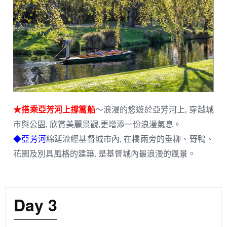
★搭乘亞芳河上撐篙船
～浪漫的悠遊於亞芳河上, 穿越城
市與公園, 欣賞美麗景觀,更增添一份浪漫氣息。
亞芳河
◆
綿延流經基督城市內, 在橋兩旁的垂柳、野鴨、
花園及別具風格的建築, 是基督城內最浪漫的風景。
Day 3