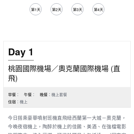
第1天
第2天
第3天
第4天
第5天
Day 1
桃園國際機場／奧克蘭國際機場 (直
飛)
早餐
：
午餐
：
晚餐
：機上套餐
住宿
：機上
今日搭乘豪華噴射班機直飛紐西蘭第一大城－奧克蘭，
今晚夜宿機上，陶醉於機上的佳餚、美酒、在強檔電影