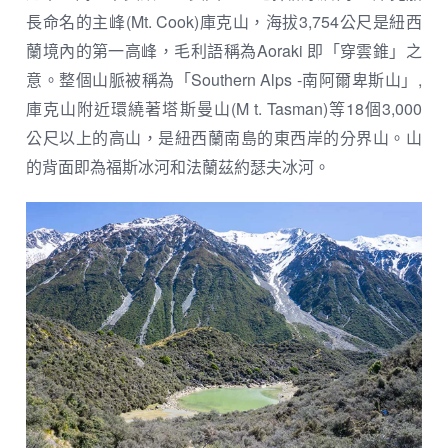
長命名的主峰(Mt. Cook)庫克山，海拔3,754公尺是紐西
蘭境內的第一高峰，毛利語稱為Aoraki 即「穿雲錐」之
意。整個山脈被稱為「Southern Alps -南阿爾卑斯山」,
庫克山附近環繞著塔斯曼山(M t. Tasman)等18個3,000
公尺以上的高山，是紐西蘭南島的東西岸的分界山。山
的背面即為福斯冰河和法蘭茲約瑟夫冰河。