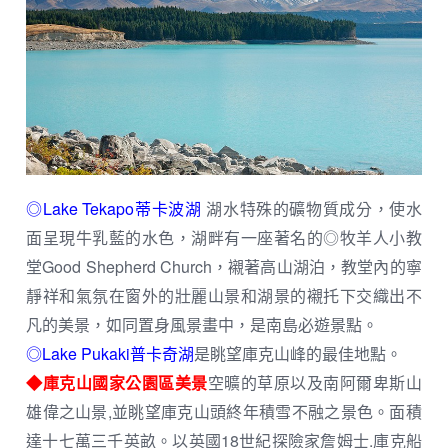
◎Lake Tekapo蒂卡波湖
湖水特殊的礦物質成分，使水
面呈現牛乳藍的水色，湖畔有一座著名的◎牧羊人小教
堂Good Shepherd Church，襯著高山湖泊，教堂內的寧
靜祥和氣氛在窗外的壯麗山景和湖景的襯托下交織出不
凡的美景，如同置身風景畫中，是南島必遊景點。
◎Lake Pukaki普卡奇湖
是眺望庫克山峰的最佳地點。
◆庫克山國家公園區美景
空曠的草原以及南阿爾卑斯山
雄偉之山景,並眺望庫克山頭終年積雪不融之景色。面積
達十七萬三千英畝。以英國18世紀探險家詹姆士.庫克船