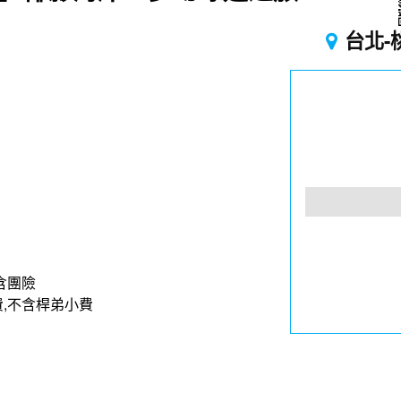
台北-
含團險
,不含桿弟小費