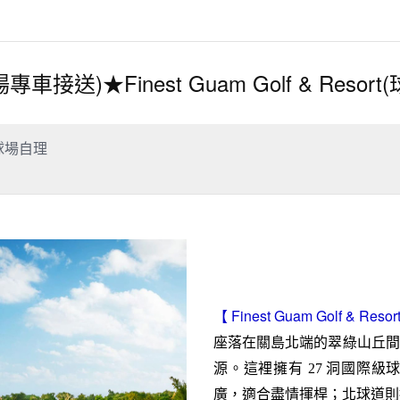
車接送)★Finest Guam Golf & Resor
球場自理
【 Finest Guam Golf & Reso
座落在關島北端的翠綠山丘間
源。這裡擁有 27 洞國際
廣，適合盡情揮桿；北球道則