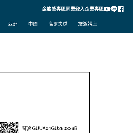
金旅獎專區
同業登入
企業專區
亞洲
中國
高爾夫球
旅遊講座
團號 GUUA04GU260826B