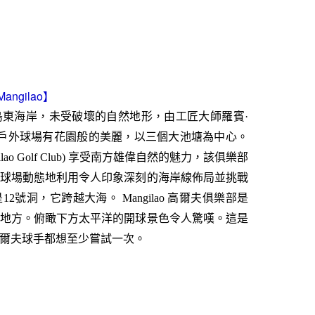
Mangilao
】
東海岸，未受破壞的自然地形，由工匠大師羅賓·
n) 設計。戶外球場有花園般的美麗，以三個大池塘為中心。
lao Golf Club) 享受南方雄偉自然的魅力，該俱樂部
球場動態地利用令人印象深刻的海岸線佈局並挑戰
號洞，它跨越大海。 Mangilao 高爾夫俱樂部是
地方。俯瞰下方太平洋的開球景色令人驚嘆。這是
爾夫球手都想至少嘗試一次。