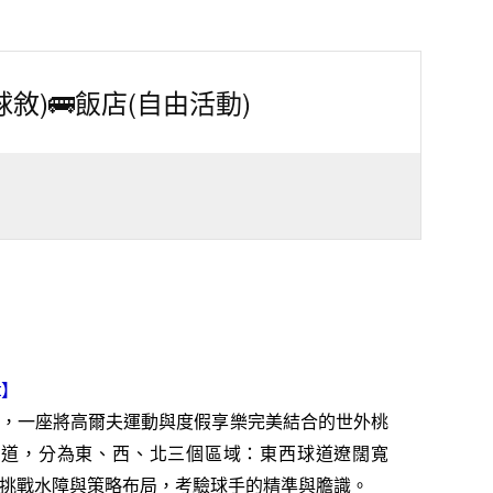
t(球敘)🚌飯店(自由活動)
rt】
，一座將高爾夫運動與度假享樂完美結合的世外桃
級球道，分為東、西、北三個區域：東西球道遼闊寬
挑戰水障與策略布局，考驗球手的精準與膽識。