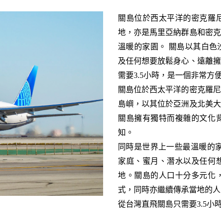
關島位於西太平洋的密克羅
地，亦是馬里亞納群島和密克
溫暖的家園。 關島以其白色
及任何想要放鬆身心、遠離擁
需要3.5小時，是一個非常方
關島位於西太平洋的密克羅尼
島嶼，以其位於亞洲及北美大
關島擁有獨特而複雜的文化
知。
同時是世界上一些最溫暖的家
家庭、蜜月、潛水以及任何
地。關島的人口十分多元化
式，同時亦繼續傳承當地的人
從台灣直飛關島只需要3.5
小