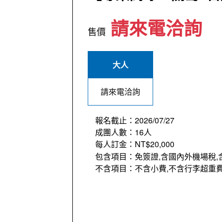
請來電洽詢
售價
大人
請來電洽詢
報名截止：2026/07/27
成團人數：16人
每人訂金：NT$20,000
包含項目：免簽證,含國內外機場稅,
不含項目：不含小費,不含行李超重費