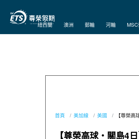
紐西蘭
澳洲
郵輪
河輪
MS
首頁
美加線
美國
【尊榮高
【尊榮高球・關島4