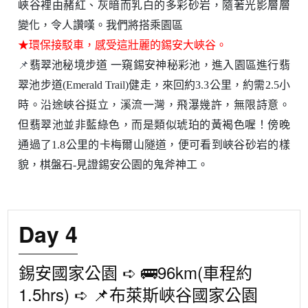
峽谷裡由赭紅、灰暗而乳白的多彩砂岩，隨著光影層層
變化，令人讚嘆。我們將搭乘園區
★環保接駁車，感受這壯麗的錫安大峽谷。
📌
翡翠池秘境步道 一窺錫安神秘彩池，進入園區進行翡
翠池步道(Emerald Trail)健走，來回約3.3公里，約需2.5小
時。沿途峽谷挺立，溪流一灣，飛瀑幾許，無限詩意。
但翡翠池並非藍綠色，而是類似琥珀的黃褐色喔！傍晚
通過了1.8公里的卡梅爾山隧道，便可看到峽谷砂岩的樣
貌，棋盤石-見證錫安公園的鬼斧神工。
Day 4
錫安國家公園 ➪ 🚌96km(車程約
1.5hrs) ➪ 📌布萊斯峽谷國家公園