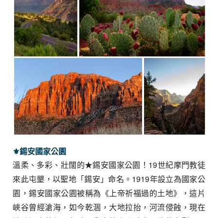
⚜︎
錫安國家公園
溫柔、多彩、壯闊的★錫安國家公園！19世紀摩門教徒
來此屯墾，以聖地「錫安」命名。1919年設立為國家公
園，錫安國家公園被稱為《上帝祈福過的土地》，這片
峽谷曾經滄海，如今乾涸，大地拉抬，河流侵蝕，現在