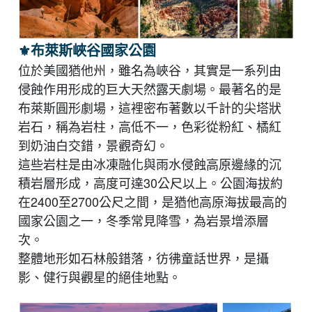
⚜︎
布萊斯峽谷國家公園
位於美國猶他州，雖名為峽谷，其實是一系列由
侵蝕作用形成的巨大天然露天劇場。最著名的是
布萊斯圓形劇場，這裡密布著數以千計的尖塔狀
岩石，稱為岩柱，高低不一，色彩從粉紅、橘紅
到奶油白交錯，景觀奇幻。
這些岩柱是由冰凍融化與雨水侵蝕高原邊緣的沉
積岩層形成，高度可達30公尺以上。公園海拔約
在2400至2700公尺之間，是猶他高原海拔最高的
國家公園之一，冬季常見降雪，為岩景增添層
次。
整體地形如石林般錯落，彷彿童話世界，是攝
影、健行與觀星的絕佳地點。