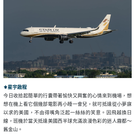
⚜︎星宇啟程
今日收拾起簡單的行囊帶著愉快又興奮的心情來到機場，想
想在機上看它個幾部電影再小睡一會兒，就可抵達從小夢寐
以求的美國，不由得嘴角泛起一絲絲的笑意。因飛越換日
線，班機於當天抵達美國西半球充滿浪漫色彩的迷人霧都～
舊金山。