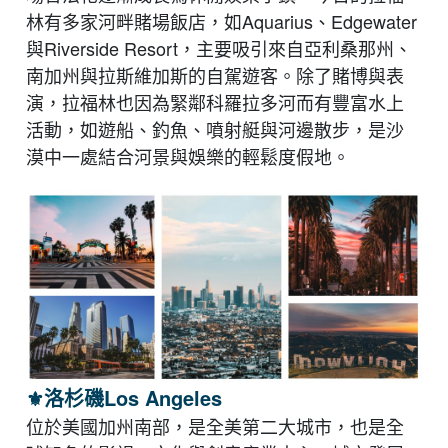
林有多家河畔賭場飯店，如Aquarius、Edgewater
與Riverside Resort，主要吸引來自亞利桑那州、
南加州與拉斯維加斯的自駕遊客。除了賭博與表
演，拉福林也因為緊鄰科羅拉多河而有豐富水上
活動，如遊船、釣魚、噴射艇與河邊散步，是沙
漠中一處結合河景與娛樂的輕鬆度假地。
⚜︎
洛杉磯Los Angeles
位於美國加州南部，是全美第二大城市，也是全