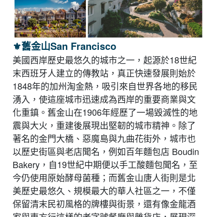
⚜︎舊金山San Francisco
美國西岸歷史最悠久的城市之一，起源於18世紀
末西班牙人建立的傳教站，真正快速發展則始於
1848年的加州淘金熱，吸引來自世界各地的移民
湧入，使這座城市迅速成為西岸的重要商業與文
化重鎮。舊金山在1906年經歷了一場毀滅性的地
震與大火，重建後展現出堅韌的城市精神。除了
著名的金門大橋、惡魔島與九曲花街外，城市也
以歷史街區與老店聞名，例如百年麵包店 Boudin
Bakery，自19世紀中期便以手工酸麵包聞名，至
今仍使用原始酵母菌種；而舊金山唐人街則是北
美歷史最悠久、規模最大的華人社區之一，不僅
保留清末民初風格的牌樓與街景，還有像金龍酒
家與東方行這樣的老字號餐廳與雜貨店，展現深