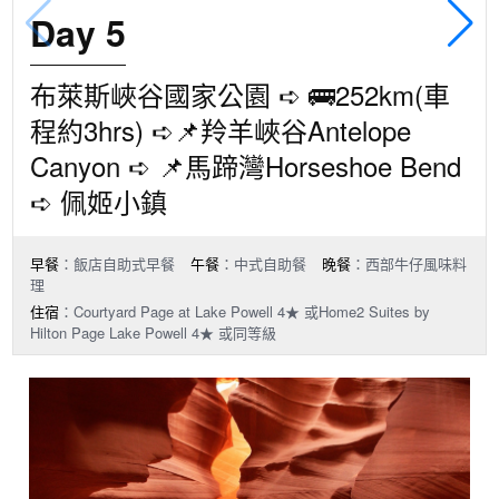
Day 5
布萊斯峽谷國家公園 ➪ 🚌252km(車
程約3hrs) ➪📌羚羊峽谷Antelope
Canyon ➪ 📌馬蹄灣Horseshoe Bend
➪ 佩姬小鎮
早餐
：飯店自助式早餐
午餐
：中式自助餐
晚餐
：西部牛仔風味料
理
住宿
：Courtyard Page at Lake Powell 4★ 或Home2 Suites by
Hilton Page Lake Powell 4★ 或同等級