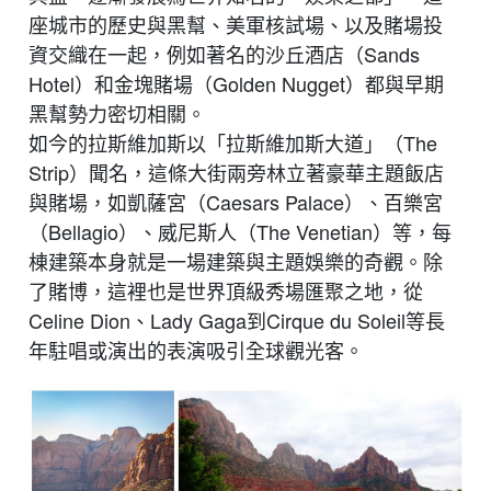
座城市的歷史與黑幫、美軍核試場、以及賭場投
資交織在一起，例如著名的沙丘酒店（Sands
Hotel）
和金塊賭場（Golden Nugget）都與早期
黑幫勢力密切相關。
如今的拉斯維加斯以「拉斯維加斯大道」（The
Strip）聞名，這條大
街兩旁林立著豪華主題飯店
與賭場，如凱薩宮（Caesars Palace）、百樂宮
（Bellagio）、威尼斯人（The Venetian）等，每
棟建築本身就是一場建築與主題娛樂的奇觀。除
了賭博，這裡也是世界頂級秀場匯聚之地，從
Celine Dion、Lady Gaga到Cirque du Soleil等長
年駐唱或演出的表演吸引全球觀光客。