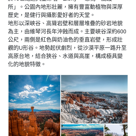
所」。公園內地形壯麗，擁有豐富動植物與深厚
歷史，是健行與攝影愛好者的天堂。
地形以深峽谷、高聳岩壁和層層堆疊的砂岩地貌
為主，由維琴河長年沖蝕而成。主要峽谷深約600
公尺，兩側是紅色與奶油色的垂直岩壁，形成壯
觀的U形谷。地勢起伏劇烈，從沙漠平原一路升至
高原台地，結合狹谷、水道與高崖，構成極具變
化的地貌特徵。