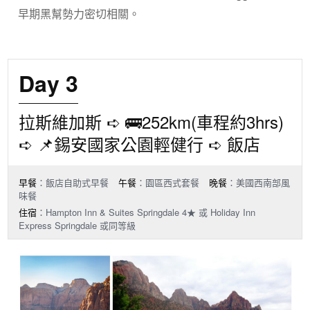
早期黑幫勢力密切相關。
Day 3
拉斯維加斯 ➪ 🚌252km(車程約3hrs)
➪ 📌錫安國家公園輕健行 ➪ 飯店
早餐
：飯店自助式早餐
午餐
：園區西式套餐
晚餐
：美國西南部風
味餐
住宿
：Hampton Inn & Suites Springdale 4★ 或 Holiday Inn
Express Springdale 或同等級