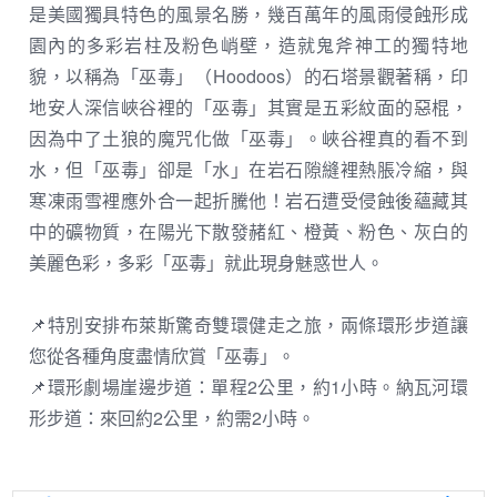
是美國獨具特色的風景名勝，幾百萬年的風雨侵蝕形成
園內的多彩岩柱及粉色峭壁，造就鬼斧神工的獨特地
貌，以稱為「巫毒」（Hoodoos）的石塔景觀著稱，印
地安人深信峽谷裡的「巫毒」其實是五彩紋面的惡棍，
因為中了土狼的魔咒化做「巫毒」。峽谷裡真的看不到
水，但「巫毒」卻是「水」在岩石隙縫裡熱脹冷縮，與
寒凍雨雪裡應外合一起折騰他！岩石遭受侵蝕後蘊藏其
中的礦物質，在陽光下散發赭紅、橙黃、粉色、灰白的
美麗色彩，多彩「巫毒」就此現身魅惑世人。
📌特別安排布萊斯驚奇雙環健走之旅，兩條環形步道讓
您從各種角度盡情欣賞「巫毒」。
📌環形劇場崖邊步道：單程2公里，約1小時。納瓦河環
形步道：來回約2公里，約需2小時。