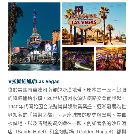
⚜︎
​拉斯維加斯Las Vegas
位於美國內華達州南部的沙漠地帶，原本是一座不起眼
的鐵路補給小鎮，20世紀初因水源與鐵路交會而興起，
1940年代開始因合法賭博與娛樂業興盛，逐漸發展為世
界知名的「娛樂之都」。這座城市的歷史與黑幫、美軍
核試場、以及賭場投資交織在一起，例如著名的沙丘酒
店（Sands Hotel）
和金塊賭場（Golden Nugget）都與