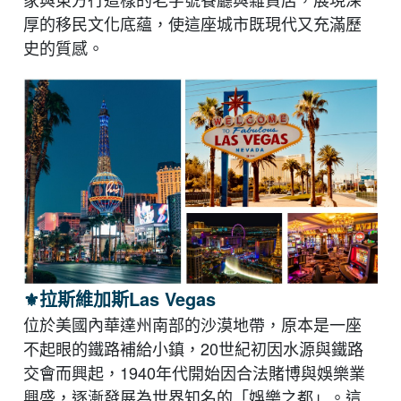
厚的移民文化底蘊，使這座城市既現代又充滿歷
史的質感。
⚜︎
​拉斯維加斯Las Vegas
位於美國內華達州南部的沙漠地帶，原本是一座
不起眼的鐵路補給小鎮，20世紀初因水源與鐵路
交會而興起，1940年代開始因合法賭博與娛樂業
興盛，逐漸發展為世界知名的「娛樂之都」。這