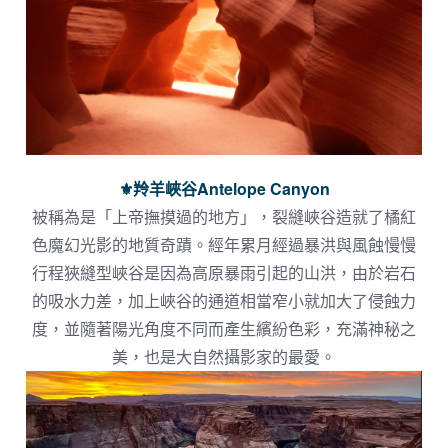
⚜︎羚羊峽谷Antelope Canyon
被稱為是「上帝撫摸過的地方」，裂縫峽谷造就了橘紅
色魔幻光影的地質奇蹟。經年累月經過暴洪與風蝕慢慢
行程狹縫型峽谷是因為高原暴雨引起的山洪，由於岩石
的吸水力差，加上峽谷的通道相當窄小就加大了侵蝕力
度，並隨著陽光角度不同而產生繽紛色彩，充滿神秘之
美，也是大自然攝影家的最愛。