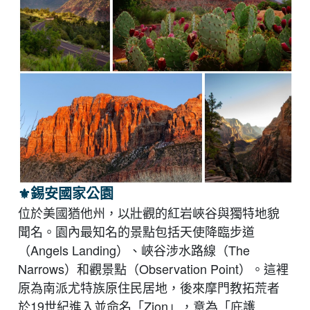
⚜︎
錫安國家公園
位於美國猶他州，以壯觀的紅岩峽谷與獨特地貌
聞名。園內最知名的景點包括天使降臨步道
（Angels Landing）、峽谷涉水路線（The
Narrows）和觀景點（Observation Point）。這裡
原為南派尤特族原住民居地，後來摩門教拓荒者
於19世紀進入並命名「Zion」，意為「庇護