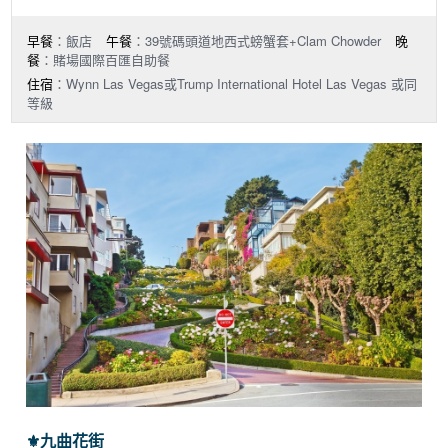
早餐
：飯店
午餐
：39號碼頭道地西式螃蟹套+Clam Chowder
晚
餐
：賭場國際百匯自助餐
住宿
：Wynn Las Vegas或Trump International Hotel Las Vegas 或同
等級
⚜︎
九曲花街