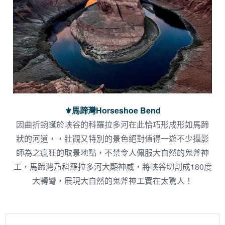
⚜︎馬蹄灣Horseshoe Bend
因曲折蜿蜒於峽谷的科羅拉多河在此恰巧形成形如馬蹄
狀的河道，，壯觀又特別的景色絕對值得一遊不少攝影
師為之瘋狂的取景地點，不禁令人佩服大自然的鬼斧神
工，馬蹄灣乃科羅拉多河大顯神威，將峽谷切割成180度
大轉彎，展現大自然的鬼斧神工實在太驚人！