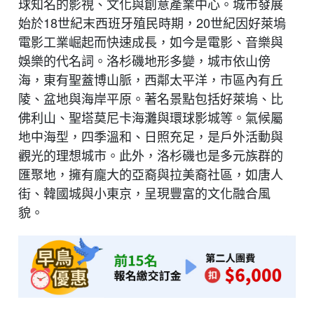
球知名的影視、文化與創意產業中心。城市發展
始於18世紀末西班牙殖民時期，20世紀因好萊塢
電影工業崛起而快速成長，如今是電影、音樂與
娛樂的代名詞。洛杉磯地形多變，城市依山傍
海，東有聖蓋博山脈，西鄰太平洋，市區內有丘
陵、盆地與海岸平原。著名景點包括好萊塢、比
佛利山、聖塔莫尼卡海灘與環球影城等。氣候屬
地中海型，四季溫和、日照充足，是戶外活動與
觀光的理想城市。此外，洛杉磯也是多元族群的
匯聚地，擁有龐大的亞裔與拉美裔社區，如唐人
街、韓國城與小東京，呈現豐富的文化融合風
貌。