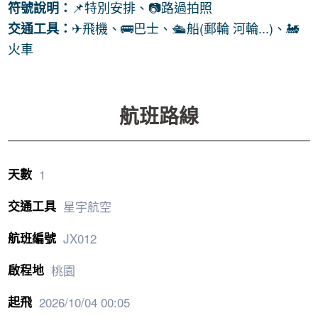
📌特別安排、📷路過拍照
符號說明：
✈飛機、
🚌巴士、
🛳️船(郵輪 河輪...)、🚂
交通工具：
火車
1
星宇航空
JX012
桃園
2026/10/04
00:05