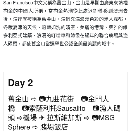
San Francisco中文又稱為舊金山，金山是早期由廣東來這裡
掏金的中國人所稱，當掏金熱潮從此處退卻轉移到澳洲去
後，這裡就被稱為舊金山，這個充滿浪漫色彩的迷人霧都，
冬暖夏涼的天候、蔚藍如洗的晴空、美麗的港灣、典雅的維
多利亞式建築、浪漫的叮噹車和總像在過年的聯合廣場與漁
人碼頭，都使舊金山當選舉世公認全美最美麗的城市。
Day 2
舊金山 ➪ 📷九曲花街 📷金門大
橋 📷索薩利托Sausalito 📷漁人碼
頭 ➪機場 ✈ 拉斯維加斯 ➪ 📷MSG
Sphere ➪ 賭場飯店