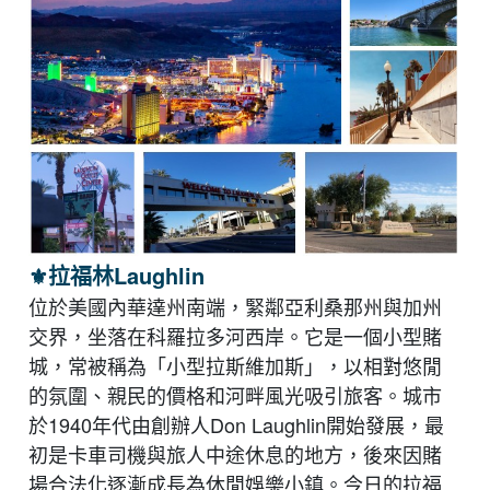
⚜︎
拉福林Laughlin
位於美國內華達州南端，緊鄰亞利桑那州與加州
交界，坐落在科羅拉多河西岸。它是一個小型賭
城，常被稱為「小型拉斯維加斯」，以相對悠閒
的氛圍、親民的價格和河畔風光吸引旅客。城市
於1940年代由創辦人Don Laughlin開始發展，最
初是卡車司機與旅人中途休息的地方，後來因賭
場合法化逐漸成長為休閒娛樂小鎮。今日的拉福