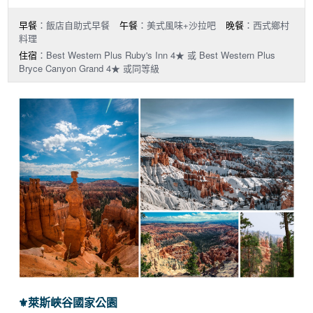
早餐
：飯店自助式早餐
午餐
：美式風味+沙拉吧
晚餐
：西式鄉村
料理
住宿
：Best Western Plus Ruby's Inn 4★ 或 Best Western Plus
Bryce Canyon Grand 4★ 或同等級
⚜︎萊斯峽谷國家公園