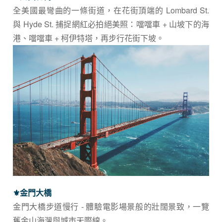
全美國最彎曲的一條街道，在花街頂端的 Lombard St.
與 Hyde St. 捕捉網紅必拍絕美照：噹噹車 + 山坡下的海
港、噹噹車 + 柯伊特塔，再步行花街下坡。
⚜︎金門大橋
金門大橋步道慢行 - 體驗電影場景般的壯闊景致，一覽
舊金山海灣與城市天際線。