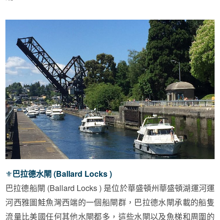
⚜︎
巴拉德水閘 (Ballard Locks )
巴拉德船閘
(Ballard Locks )
是位於華盛頓州華盛頓湖運河運
河西雅圖鮭魚灣西端的一個船閘群，巴拉德水閘承載的船隻
流量比美國任何其他水閘都多，這些水閘以及魚梯和周圍的