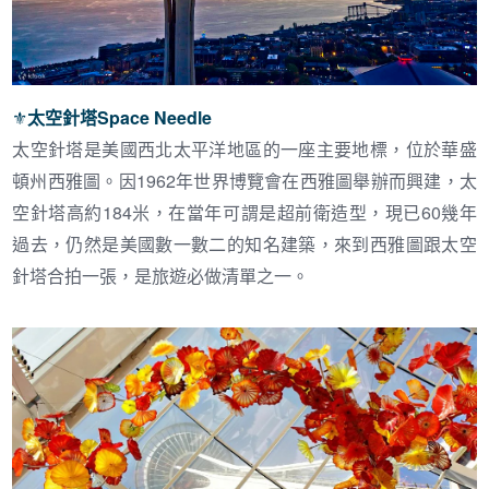
⚜︎
太空針塔Space Needle
太空針塔是美國西北太平洋地區的一座主要地標，位於華盛
頓州西雅圖。因
1962
年世界博覽會在西雅圖舉辦而興建，太
空針塔高約
184
米，在當年可謂是超前衛造型，現已
60
幾年
過去，仍然是美國數一數二的知名建築，來到西雅圖跟太空
針塔合拍一張，是旅遊必做清單之一。