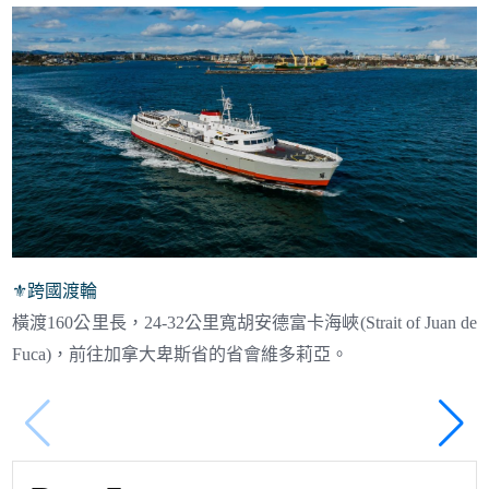
⚜︎
跨國渡輪
橫渡160公里長，24-32公里寬胡安德富卡海峽(Strait of Juan de
Fuca)，前往加拿大卑斯省的省會維多莉亞。