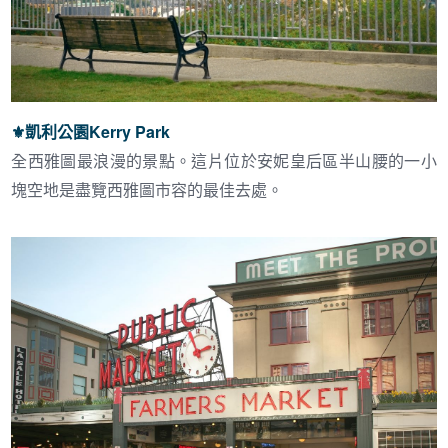
⚜︎凱利公園Kerry Park
全西雅圖最浪漫的景點。這片位於安妮皇后區半山腰的一小
塊空地是盡覽西雅圖市容的最佳去處。