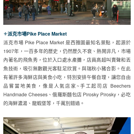
⚜︎
派克市場Pike Place Market
派克市場
Pike Place Market
是西雅圖最知名景點，起源於
1907
年，一百多年的歷史，仍然歷久不衰、熱鬧非凡，市場
內著名的飛魚秀，位於入口處水產攤，店員高超叫賣聲和丟
魚技術，吸引無數觀光客駐足欣賞。與瑞秋小豬合影。在此
有著許多海鮮店與美食小吃，特別安排午餐自理，讓您自由
品嘗當地美食，像是人氣店家
~
手工起司店
Beechers
Handmade Cheeses
、俄羅斯麵包店
Pirosky Pirosky
，必吃
的海鮮濃湯、龍蝦堡等，千萬別錯過。