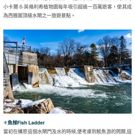
小卡爾
·S·
英格利希植物園每年吸引超過一百萬遊客，使其成
為西雅圖頂級水閘之一旅遊景點。
⚜︎
魚梯Fish Ladder
當初在構思這個水閘門及水的時候
,
便考慮到鮭魚游的問題
,
這