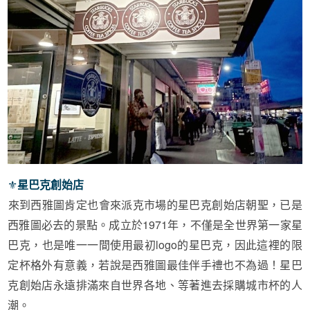
⚜︎
星巴克創始店
來到西雅圖肯定也會來派克市場的星巴克創始店朝聖，已是
西雅圖必去的景點。成立於
1971
年，不僅是全世界第一家星
巴克，也是唯一一間使用最初
logo
的星巴克，因此這裡的限
定杯格外有意義，若說是西雅圖最佳伴手禮也不為過！星巴
克創始店永遠排滿來自世界各地、等著進去採購城市杯的人
潮。