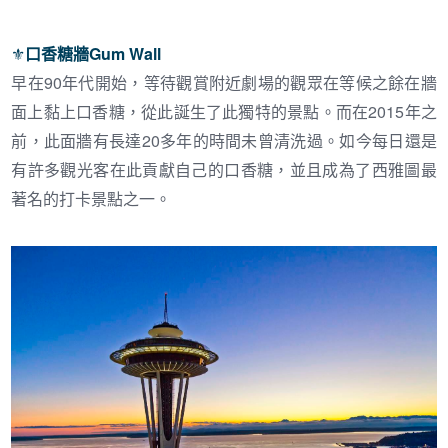
⚜︎
口香糖牆Gum Wall
早在
90
年代開始，等待觀賞附近劇場的觀眾在等候之餘在牆
面上黏上口香糖，從此誕生了此獨特的景點。而在
2015
年之
前，此面牆有長達
20
多年的時間未曾清洗過。如今每日還是
有許多觀光客在此貢獻自己的口香糖，並且成為了西雅圖最
著名的打卡景點之一。