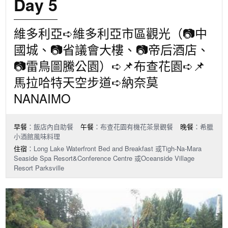
Day 5
維多利亞➪維多利亞市區觀光（📷中
國城、📷省議會大樓、📷帝后酒店、
📷雷鳥圖騰公園）➪📌布查花園➪📌
馬拉哈特天空步道➪納奈莫
NANAIMO
早餐
：飯店內自助餐
午餐
：布查花園有機花茶景觀餐
晚餐
：希臘
小酒館風味料理
住宿
：Long Lake Waterfront Bed and Breakfast 或Tigh-Na-Mara
Seaside Spa Resort&Conference Centre 或Oceanside Village
Resort Parksville