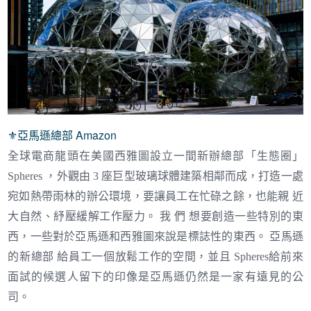
⚜︎
亞馬遜總部 Amazon
全球電商龍頭在美國西雅圖設立一間新辦總部「生態圈」
Spheres ，外觀由 3 座巨型玻璃球體建築相鄰而成，打造一處
宛如熱帶雨林的辦公環境，要讓員工在忙碌之餘，也能親 近
大自然、紓壓緩解工作壓力。 我 們 想要創造一些特別的東
西，一些對於亞馬遜和西雅圖來說是標誌性的東西。 亞馬遜
的新總部 給員工一個放鬆工作的空間，並且 Spheres給前來
面試的候選人留下的印像是亞馬遜仍然是一家有遠見的公
司。