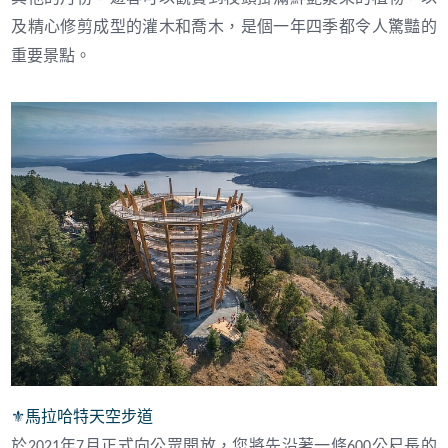
及精心修剪成型的灌木和喬木，是個一年四季都令人驚豔的
重要景點。
⚜︎
馬拉哈特天空步道
於
年
月正式向公眾開放，您將先沿著一條
公尺長的
2021
7
600