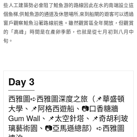
些人工建築勢必會阻了鮭鱼游的路線因此在水的南端設立這
個鱼梯
,
供鮭魚游的通道及休憩場所
,
來到船閘的遊客可以透過
窗戶觀察鮭魚沿著路線前進。雖然觀賞區全年開放，但觀賞
的「高峰」時間是在產卵季節，也就是從七月初到八月中
旬。
Day 3
西雅圖➪西雅圖深度之旅（📌華盛頓
大學、📌阿格西遊船、📷口香糖牆
Gum Wall、📌太空針塔、📌奇胡利玻
璃藝術園、📷亞馬遜總部）➪西雅圖