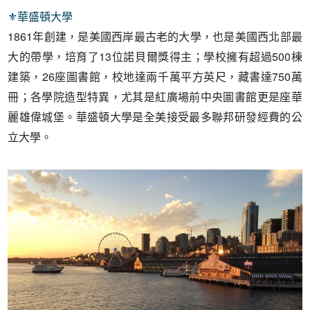
⚜︎
華盛頓大學
1861年創建，是美國西岸最古老的大學，也是美國西北部最
大的帶學，培育了13位諾貝爾獎得主；學校擁有超過500棟
建築，26座圖書館，校地達兩千萬平方英尺，藏書達750萬
冊；各學院造型特異，尤其是紅廣場前中央圖書館更是座華
麗雄偉城堡。華盛頓大學是全美接受最多聯邦研發經費的公
立大學。