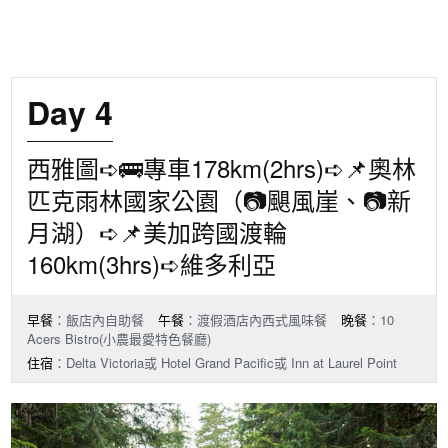
Day 4
西雅圖➪🚌專車178km(2hrs)➪📌奧林
匹克雨林國家公園（📷颶風崖、📷新
月湖）➪📌美加跨國渡輪
160km(3hrs)➪維多利亞
早餐
：飯店內自助餐
午餐
：渡假酒店內西式風味餐
晚餐
：10
Acers Bistro(小農最愛特色餐廳)
住宿
：Delta Victoria或 Hotel Grand Pacific或 Inn at Laurel Point