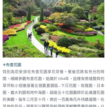
⚜︎
布查花園
特別為您安排在布查花園享花茶餐。餐後您將有充分的時
間，細細參觀布查花園。始建於1904年，這裡有修繕整齊的
草坪和小徑連接著五個重要園區--下沉花園、玫瑰園、日本
園、義大利園和地中海園，超過五十位園藝師於此維護花園
的美觀。每年三月至十月，將近一百萬株花卉持續盛開。在
其他的月份，遊客可以觀賞到枝頭掛滿鮮艷漿果的植物，以