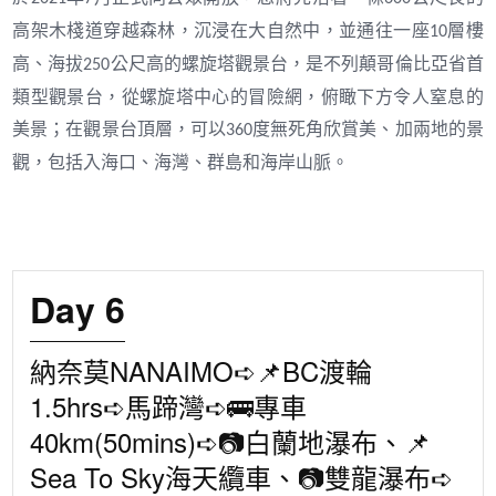
高架木棧道穿越森林，沉浸在大自然中，並通往一座
層樓
10
高、海拔
公尺高的螺旋塔觀景台，是不列顛哥倫比亞省首
250
類型觀景台，從螺旋塔中心的冒險網，俯瞰下方令人窒息的
美景；在觀景台頂層，可以
度無死角欣賞美、加兩地的景
360
觀，包括入海口、海灣、群島和海岸山脈。
Day 6
納奈莫NANAIMO➪📌BC渡輪
1.5hrs➪馬蹄灣➪🚌專車
40km(50mins)➪📷白蘭地瀑布、📌
Sea To Sky海天纜車、📷雙龍瀑布➪