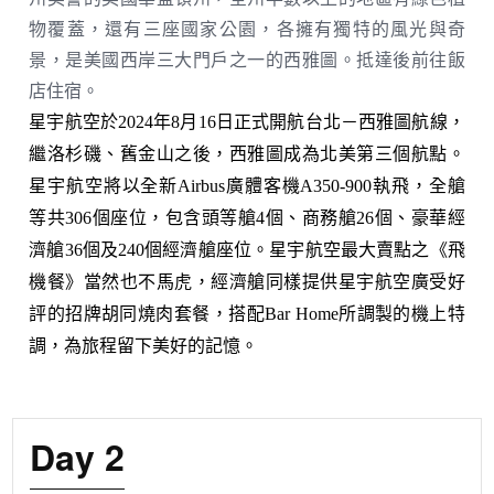
物覆蓋，還有三座國家公園，各擁有獨特的風光與奇
景，是美國西岸三大門戶之一的西雅圖。抵達後前往飯
店住宿。
星宇航空於2024年8月16日正式開航台北－西雅圖航線，
繼洛杉磯、舊金山之後，西雅圖成為北美第三個航點。
星宇航空將以全新Airbus廣體客機A350-900執飛，全艙
等共306個座位，包含頭等艙4個、商務艙26個、豪華經
濟艙36個及240個經濟艙座位。星宇航空最大賣點之《飛
機餐》當然也不馬虎，經濟艙同樣提供星宇航空廣受好
評的招牌胡同燒肉套餐，搭配Bar Home所調製的機上特
調，為旅程留下美好的記憶。
Day 2