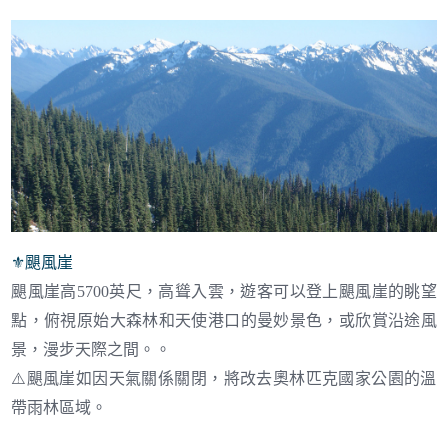
⚜︎
颶風崖
颶風崖高5700英尺，高聳入雲，遊客可以登上颶風崖的眺望
點，俯視原始大森林和天使港口的曼妙景色，或欣賞沿途風
景，漫步天際之間。。
⚠️
颶風崖如因天氣關係關閉，將改去奧林匹克國家公園的溫
帶雨林區域。