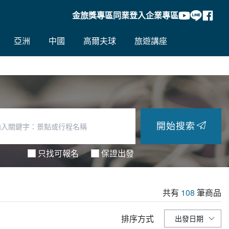
金旅獎專區
同業登入
企業專區
亞洲
中國
高爾夫球
旅遊講座
開始搜索
只找可報名
保證出發
共有
108
筆商品
排序方式