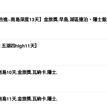
合進~南島深度13天】金旅獎.早鳥.湖區連泊、隱士
 五湖四high11天】
10天.金旅獎.瓦納卡.隱士.
11天.金旅獎.瓦納卡.隱士.