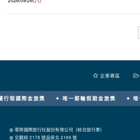
2026/09/26
(六)
企業專區
✦ 唯一郵輪假期金旅獎
✦ 唯一河輪假期金旅獎
◍ 尊榮國際旅行社股份有限公司（綜合旅行業）
◍ 交觀綜 2178 號品保北 2186 號