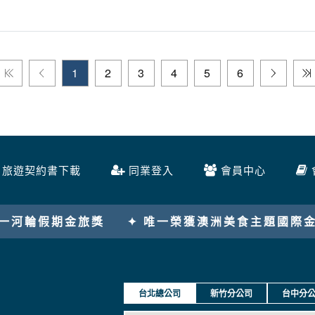
1
2
3
4
5
6
旅遊契約書下載
同業登入
會員中心
✦ 唯一榮獲澳洲美食主題國際金旅獎
✦ 202
台北總公司
新竹分公司
台中分