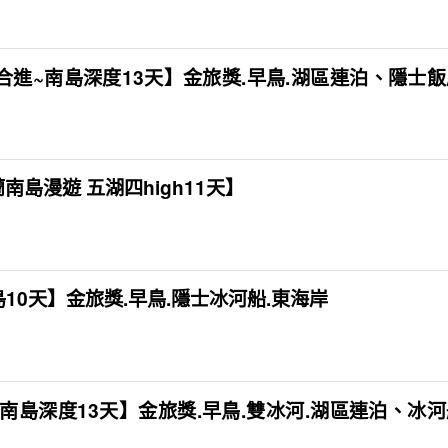
合進~南島深度13天】金旅獎.早鳥.湖區連泊、隱士
蘭南島漫遊 五湖四high11天】
10天】金旅獎.早鳥.隱士冰河船.東海岸
南島深度13天】金旅獎.早鳥.雙冰河.湖區連泊、冰