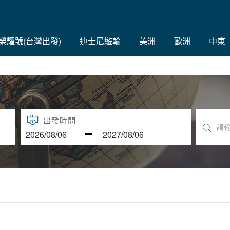
C榮耀號(台灣出發)
迪士尼遊輪
美洲
歐洲
中東
出發時間