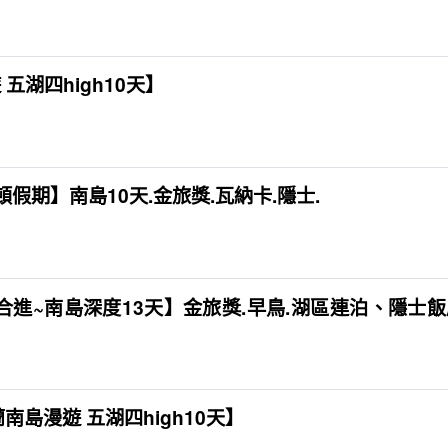
 五湖四high10天】
假期】南島10天.金旅獎.瓦納卡.隱士.
合進~南島深度13天】金旅獎.早鳥.湖區連泊、隱士
蘭南島漫遊 五湖四high10天】