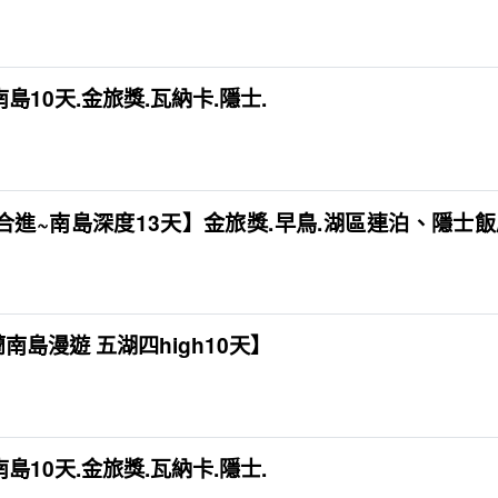
10天.金旅獎.瓦納卡.隱士.
合進~南島深度13天】金旅獎.早鳥.湖區連泊、隱士
蘭南島漫遊 五湖四high10天】
10天.金旅獎.瓦納卡.隱士.